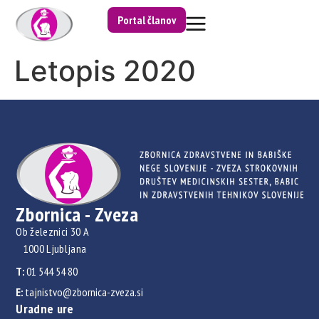
Portal članov
Letopis 2020
Zbornica - Zveza
Ob železnici 30 A
1000 Ljubljana
T:
01 544 54 80
E:
tajnistvo@zbornica-zveza.si
Uradne ure