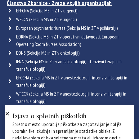
Članstvo Zbornice - Zveze v tujih organizacijah
EFFCNA (Sekcija MS in ZT v urgenci)
WFCCN (Sekcija MS in ZT v urgenci)
European psychiatric Nurses (Sekcija MS in ZT v psihiatriji)
EORNA (Sekcija MS in ZT v operativni dejavnosti, European
Operating Room Nurses Association)
EONS (Sekcija MS in ZT v onkologiji)
IFNA (Sekcija MS in ZT v anesteziologiji, intenzivni terapiji in
transfuziologiji)
EFCCNA (Sekcija MS in ZT v anesteziologiji, intenzivni terapiji in
transfuziologiji)
WFCCN (Sekcija MS in ZT v anesteziologiji, intenzivni terapiji in
transfuziologiji)
ESGENA (Sekcija MS in ZT v endoskopiji in gastroenterologiji)
Izjava o spletnih piškotkih
ICRN (Sekcija MS in ZT v pulmologiji)
Spletno mesto uporablja piškotke za zagotavljanje boljše
Poglej vse
uporabniške izkušnje in spremljanje statistike obiska. Z
Certifikati
nadaljevanjem obiska spletnega mesta ali izborom opcije