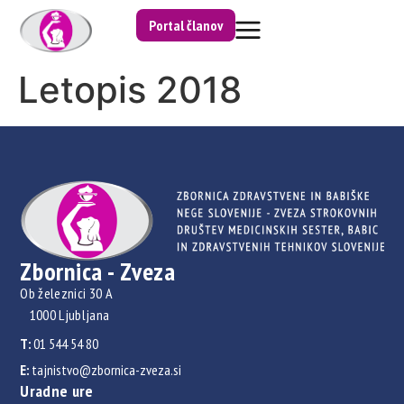
Portal članov
Letopis 2018
Zbornica - Zveza
Ob železnici 30 A
1000 Ljubljana
T:
01 544 54 80
E:
tajnistvo@zbornica-zveza.si
Uradne ure