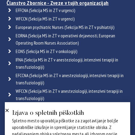
Članstvo Zbornice - Zveze v tujih organizacijah
EFFCNA (Sekcija MS in ZT v urgenci)
WFCCN (Sekcija MS in ZT v urgenci)
European psychiatric Nurses (Sekcija MS in ZT v psihiatriji)
EORNA (Sekcija MS in ZT v operativni dejavnosti, European
Operating Room Nurses Association)
EONS (Sekcija MS in ZT v onkologiji)
IFNA (Sekcija MS in ZT v anesteziologiji, intenzivni terapiji in
transfuziologiji)
EFCCNA (Sekcija MS in ZT v anesteziologiji, intenzivni terapiji in
transfuziologiji)
WFCCN (Sekcija MS in ZT v anesteziologiji, intenzivni terapiji in
transfuziologiji)
ESGENA (Sekcija MS in ZT v endoskopiji in gastroenterologiji)
Izjava o spletnih piškotkih
ICRN (Sekcija MS in ZT v pulmologiji)
Spletno mesto uporablja piškotke za zagotavljanje boljše
Poglej vse
uporabniške izkušnje in spremljanje statistike obiska. Z
Certifikati
nadaljevanjem obiska spletnega mesta ali izborom opcije