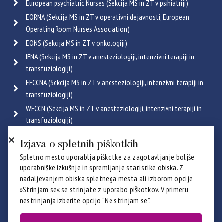
European psychiatric Nurses (Sekcija MS in ZT v psihiatriji)
EORNA (Sekcija MS in ZT v operativni dejavnosti, European
Operating Room Nurses Association)
EONS (Sekcija MS in ZT v onkologiji)
IFNA (Sekcija MS in ZT v anesteziologiji, intenzivni terapiji in
transfuziologiji)
EFCCNA (Sekcija MS in ZT v anesteziologiji, intenzivni terapiji in
transfuziologiji)
WFCCN (Sekcija MS in ZT v anesteziologiji, intenzivni terapiji in
transfuziologiji)
ESGENA (Sekcija MS in ZT v endoskopiji in gastroenterologiji)
Izjava o spletnih piškotkih
ICRN (Sekcija MS in ZT v pulmologiji)
Spletno mesto uporablja piškotke za zagotavljanje boljše
Poglej vse
uporabniške izkušnje in spremljanje statistike obiska. Z
Certifikati
nadaljevanjem obiska spletnega mesta ali izborom opcije
»Strinjam se« se strinjate z uporabo piškotkov. V primeru
nestrinjanja izberite opcijo “Ne strinjam se”.