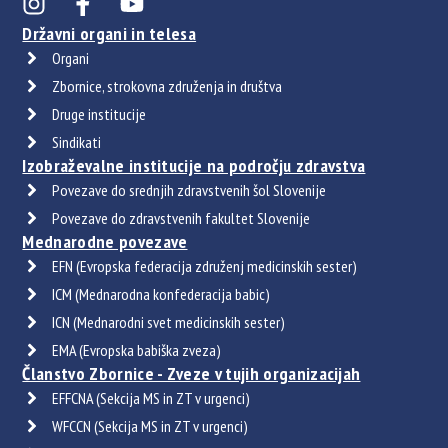
Državni organi in telesa
Organi
Zbornice, strokovna združenja in društva
Druge institucije
Sindikati
Izobraževalne institucije na področju zdravstva
Povezave do srednjih zdravstvenih šol Slovenije
Povezave do zdravstvenih fakultet Slovenije
Mednarodne povezave
EFN (Evropska federacija združenj medicinskih sester)
ICM (Mednarodna konfederacija babic)
ICN (Mednarodni svet medicinskih sester)
EMA (Evropska babiška zveza)
Članstvo Zbornice - Zveze v tujih organizacijah
EFFCNA (Sekcija MS in ZT v urgenci)
WFCCN (Sekcija MS in ZT v urgenci)