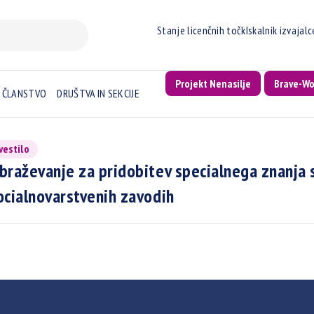
Stanje licenčnih točk
Iskalnik izvajal
Projekt Nenasilje
Brave-W
ČLANSTVO
DRUŠTVA IN SEKCIJE
vestilo
braževanje za pridobitev specialnega znanja 
ocialnovarstvenih zavodih