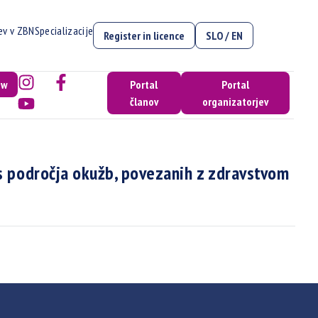
cev v ZBN
Specializacije
Register in licence
SLO / EN
ow
Portal
Portal
članov
organizatorjev
s področja okužb, povezanih z zdravstvom