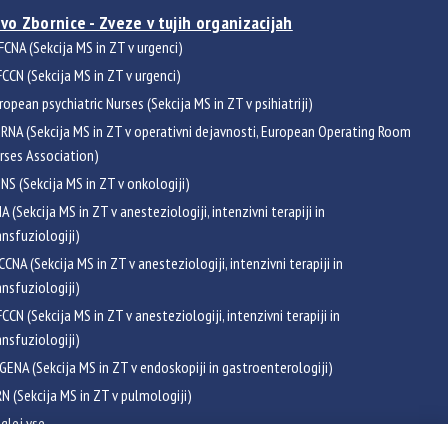
vo Zbornice - Zveze v tujih organizacijah
FCNA (Sekcija MS in ZT v urgenci)
CCN (Sekcija MS in ZT v urgenci)
ropean psychiatric Nurses (Sekcija MS in ZT v psihiatriji)
RNA (Sekcija MS in ZT v operativni dejavnosti, European Operating Room
rses Association)
NS (Sekcija MS in ZT v onkologiji)
NA (Sekcija MS in ZT v anesteziologiji, intenzivni terapiji in
ansfuziologiji)
CCNA (Sekcija MS in ZT v anesteziologiji, intenzivni terapiji in
ansfuziologiji)
CCN (Sekcija MS in ZT v anesteziologiji, intenzivni terapiji in
ansfuziologiji)
GENA (Sekcija MS in ZT v endoskopiji in gastroenterologiji)
RN (Sekcija MS in ZT v pulmologiji)
glej vse
ikati