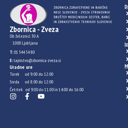
D
Zbornica - Zveza
Ob železnici 30 A
1000 Ljubljana
I
T:
01 544 54 80
E:
tajnistvo@zbornica-zveza.si
M
Uradne ure
Torek od 9:00 do 12:00
Sreda od 8:00 do 12:00
Četrtek od 9:00 do 11:00 in 14:00 do 16:00