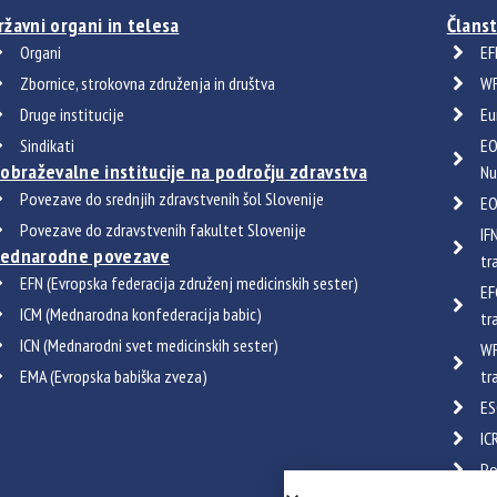
ržavni organi in telesa
Članst
Organi
EF
Zbornice, strokovna združenja in društva
WF
Druge institucije
Eu
Sindikati
EO
zobraževalne institucije na področju zdravstva
Nu
Povezave do srednjih zdravstvenih šol Slovenije
EO
Povezave do zdravstvenih fakultet Slovenije
IF
ednarodne povezave
tr
EFN (Evropska federacija združenj medicinskih sester)
EF
ICM (Mednarodna konfederacija babic)
tr
ICN (Mednarodni svet medicinskih sester)
WF
EMA (Evropska babiška zveza)
tr
ES
IC
Po
Certif