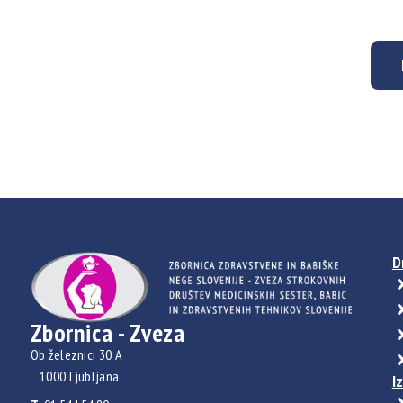
D
Zbornica - Zveza
Ob železnici 30 A
1000 Ljubljana
I