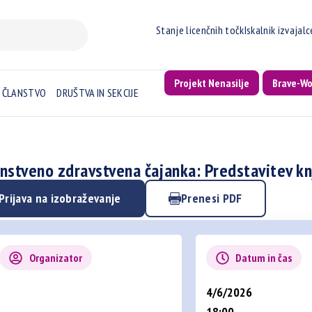
Stanje licenčnih točk
Iskalnik izvajal
Projekt Nenasilje
Brave-W
ČLANSTVO
DRUŠTVA IN SEKCIJE
nstveno zdravstvena čajanka: Predstavitev kn
Prijava na izobraževanje
Prenesi PDF
Organizator
Datum in čas
4/6/2026
18:00