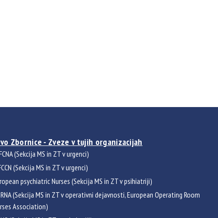
vo Zbornice - Zveze v tujih organizacijah
FCNA (Sekcija MS in ZT v urgenci)
CCN (Sekcija MS in ZT v urgenci)
ropean psychiatric Nurses (Sekcija MS in ZT v psihiatriji)
RNA (Sekcija MS in ZT v operativni dejavnosti, European Operating Room
rses Association)