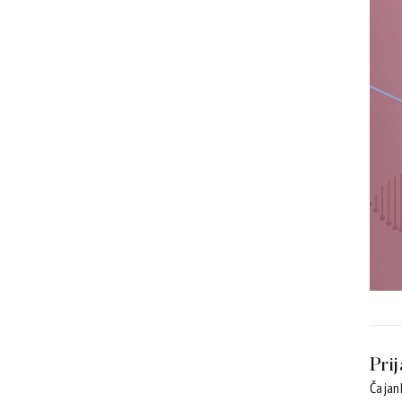
Pri
Čajank