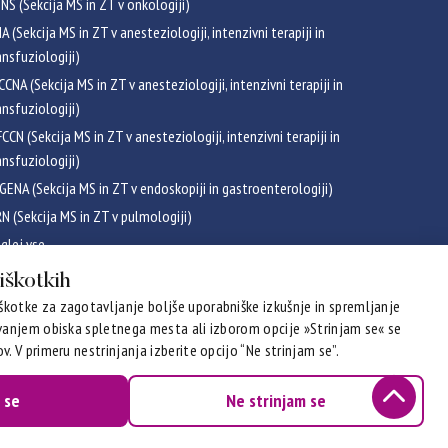
NS (Sekcija MS in ZT v onkologiji)
NA (Sekcija MS in ZT v anesteziologiji, intenzivni terapiji in
ansfuziologiji)
CCNA (Sekcija MS in ZT v anesteziologiji, intenzivni terapiji in
ansfuziologiji)
CCN (Sekcija MS in ZT v anesteziologiji, intenzivni terapiji in
ansfuziologiji)
GENA (Sekcija MS in ZT v endoskopiji in gastroenterologiji)
RN (Sekcija MS in ZT v pulmologiji)
glej vse
ikati
piškotkih
kotke za zagotavljanje boljše uporabniške izkušnje in spremljanje
evanjem obiska spletnega mesta ali izborom opcije »Strinjam se« se
v. V primeru nestrinjanja izberite opcijo “Ne strinjam se”.
 se
Ne strinjam se