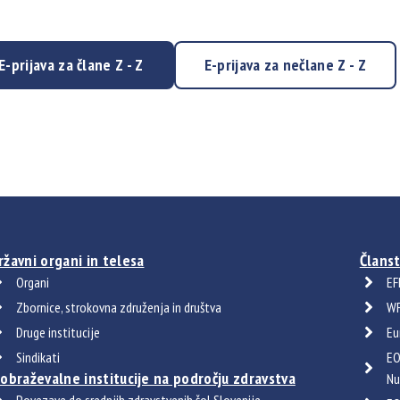
E-prijava za člane Z - Z
E-prijava za nečlane Z - Z
ržavni organi in telesa
Članst
Organi
EF
Zbornice, strokovna združenja in društva
WF
Druge institucije
Eu
Sindikati
EO
zobraževalne institucije na področju zdravstva
Nu
Povezave do srednjih zdravstvenih šol Slovenije