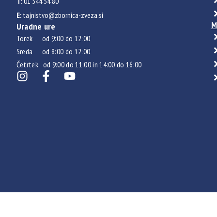
T:
01 544 54 80
E:
tajnistvo@zbornica-zveza.si
M
Uradne ure
Torek od 9:00 do 12:00
Sreda od 8:00 do 12:00
Četrtek od 9:00 do 11:00 in 14:00 do 16:00