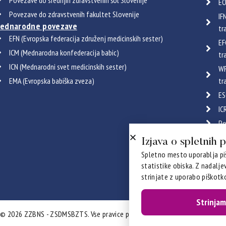
EO
Povezave do zdravstvenih fakultet Slovenije
IF
ednarodne povezave
tr
EFN (Evropska federacija združenj medicinskih sester)
EF
ICM (Mednarodna konfederacija babic)
tr
ICN (Mednarodni svet medicinskih sester)
WF
EMA (Evropska babiška zveza)
tr
ES
IC
Po
Certif
Izjava o spletnih 
Spletno mesto uporablja piš
statistike obiska. Z nadalj
strinjate z uporabo piškotko
Strinjam
© 2026 ZZBNS - ZSDMSBZTS. Vse pravice pridržane. Izdelava:
Prelom d.o.o.