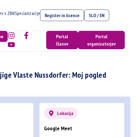
cev v ZBN
Specializacije
Register in licence
SLO / EN
ow
Portal
Portal
članov
organizatorjev
jige Vlaste Nussdorfer: Moj pogled
Lokacija
Google Meet