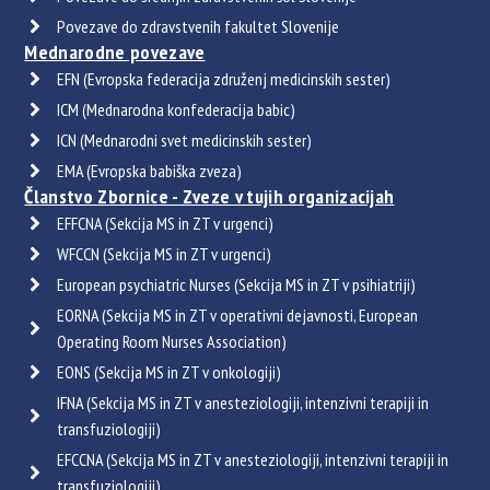
Povezave do zdravstvenih fakultet Slovenije
Mednarodne povezave
EFN (Evropska federacija združenj medicinskih sester)
ICM (Mednarodna konfederacija babic)
ICN (Mednarodni svet medicinskih sester)
EMA (Evropska babiška zveza)
Članstvo Zbornice - Zveze v tujih organizacijah
EFFCNA (Sekcija MS in ZT v urgenci)
WFCCN (Sekcija MS in ZT v urgenci)
European psychiatric Nurses (Sekcija MS in ZT v psihiatriji)
EORNA (Sekcija MS in ZT v operativni dejavnosti, European
Operating Room Nurses Association)
EONS (Sekcija MS in ZT v onkologiji)
IFNA (Sekcija MS in ZT v anesteziologiji, intenzivni terapiji in
transfuziologiji)
EFCCNA (Sekcija MS in ZT v anesteziologiji, intenzivni terapiji in
transfuziologiji)