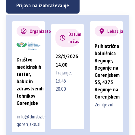
Prijava na izobraževanje
Organizator
Lokacija
Datum
in čas
Psihiatrična
bolnišnica
28/1/2026
Društvo
Begunje,
14.00
medicinskih
Begunje na
Trajanje:
sester,
Gorenjskem
13.45 -
babic in
55, 4275
zdravstvenih
20.00
Begunje na
tehnikov
Gorenjskem
Gorenjske
Zemljevid
info@dmsbzt-
gorenjske.si