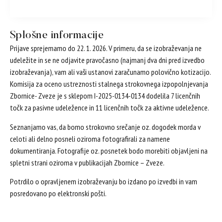
Splošne informacije
Prijave sprejemamo do 22. 1. 2026. V primeru, da se izobraževanja ne
udeležite in se ne odjavite pravočasno (najmanj dva dni pred izvedbo
izobraževanja), vam ali vaši ustanovi zaračunamo polovično kotizacijo.
Komisija za oceno ustreznosti stalnega strokovnega izpopolnjevanja
Zbornice- Zveze je s sklepom I-2025-0134-0134 dodelila 7 licenčnih
točk za pasivne udeležence in 11 licenčnih točk za aktivne udeležence.
Seznanjamo vas, da bomo strokovno srečanje oz. dogodek morda v
celoti ali delno posneli oziroma fotografirali za namene
dokumentiranja. Fotografije oz. posnetek bodo morebiti objavljeni na
spletni strani oziroma v publikacijah Zbornice – Zveze.
Potrdilo o opravljenem izobraževanju bo izdano po izvedbi in vam
posredovano po elektronski pošti.