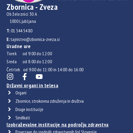
Zbornica - Zveza
Ob železnici 30 A
1000 Ljubljana
T:
01 544 54 80
E:
tajnistvo@zbornica-zveza.si
Uradne ure
Torek od 9:00 do 12:00
Sreda od 8:00 do 12:00
Četrtek od 9:00 do 11:00 in 14:00 do 16:00
Državni organi in telesa
Organi
Zbornice, strokovna združenja in društva
Druge institucije
Sindikati
Izobraževalne institucije na področju zdravstva
Povezave do srednjih zdravstvenih šol Slovenije