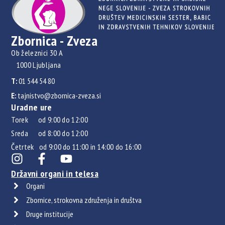
Zbornica - Zveza
Ob železnici 30 A
1000 Ljubljana
T:
01 544 54 80
E:
tajnistvo@zbornica-zveza.si
Uradne ure
Torek od 9:00 do 12:00
Sreda od 8:00 do 12:00
Četrtek od 9:00 do 11:00 in 14:00 do 16:00
Državni organi in telesa
Organi
Zbornice, strokovna združenja in društva
Druge institucije