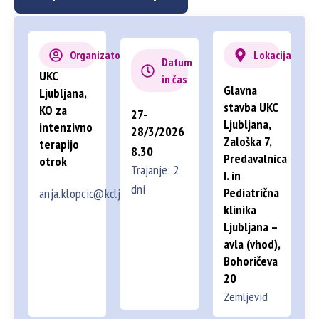
Organizator
Lokacija
Datum
UKC
in čas
Glavna
Ljubljana,
stavba UKC
KO za
27-
Ljubljana,
intenzivno
28/3/2026
Zaloška 7,
terapijo
8.30
Predavalnica
otrok
Trajanje: 2
I. in
dni
Pediatrična
anja.klopcic@kclj.si
klinika
Ljubljana –
avla (vhod),
Bohoričeva
20
Zemljevid