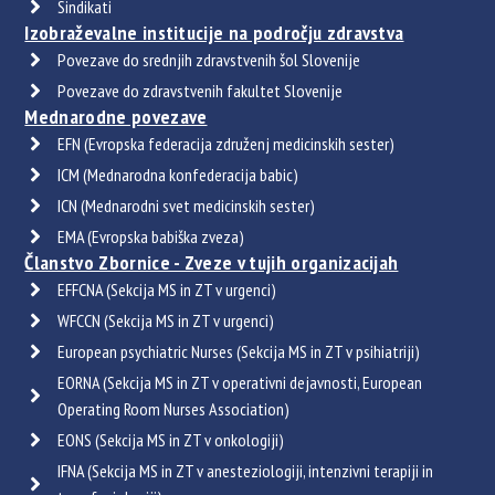
Sindikati
Izobraževalne institucije na področju zdravstva
Povezave do srednjih zdravstvenih šol Slovenije
Povezave do zdravstvenih fakultet Slovenije
Mednarodne povezave
EFN (Evropska federacija združenj medicinskih sester)
ICM (Mednarodna konfederacija babic)
ICN (Mednarodni svet medicinskih sester)
EMA (Evropska babiška zveza)
Članstvo Zbornice - Zveze v tujih organizacijah
EFFCNA (Sekcija MS in ZT v urgenci)
WFCCN (Sekcija MS in ZT v urgenci)
European psychiatric Nurses (Sekcija MS in ZT v psihiatriji)
EORNA (Sekcija MS in ZT v operativni dejavnosti, European
Operating Room Nurses Association)
EONS (Sekcija MS in ZT v onkologiji)
IFNA (Sekcija MS in ZT v anesteziologiji, intenzivni terapiji in