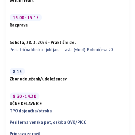
Berlin Heart
15.00 - 15.15
Razprava
Sobota, 28. 3. 2026 - Praktični del
Pediatrična klinika Ljubljana – avla (vhod), Bohoričeva 20
8.15
Zbor udeleženk/udeležencev
8.30 - 14.20
UČNE DELAVNICE
TPO dojenčka/otroka
Periferna venska pot, oskrba OVK/PICC
Priprava zdravil