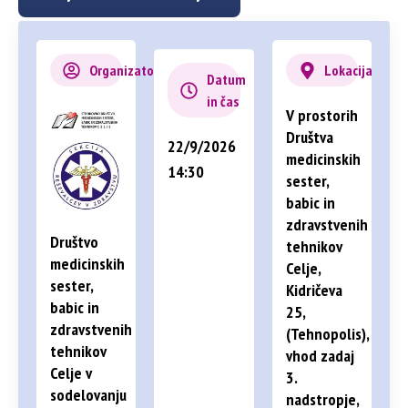
Organizator
Lokacija
Datum
in čas
V prostorih
Društva
22/9/2026
medicinskih
14:30
sester,
babic in
zdravstvenih
Društvo
tehnikov
medicinskih
Celje,
sester,
Kidričeva
babic in
25,
zdravstvenih
(Tehnopolis),
tehnikov
vhod zadaj
Celje v
3.
sodelovanju
nadstropje,