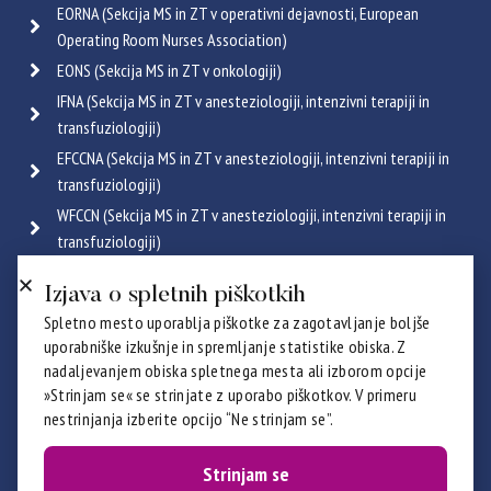
EORNA (Sekcija MS in ZT v operativni dejavnosti, European
Operating Room Nurses Association)
EONS (Sekcija MS in ZT v onkologiji)
IFNA (Sekcija MS in ZT v anesteziologiji, intenzivni terapiji in
transfuziologiji)
EFCCNA (Sekcija MS in ZT v anesteziologiji, intenzivni terapiji in
transfuziologiji)
WFCCN (Sekcija MS in ZT v anesteziologiji, intenzivni terapiji in
transfuziologiji)
ESGENA (Sekcija MS in ZT v endoskopiji in gastroenterologiji)
Izjava o spletnih piškotkih
ICRN (Sekcija MS in ZT v pulmologiji)
Spletno mesto uporablja piškotke za zagotavljanje boljše
Poglej vse
uporabniške izkušnje in spremljanje statistike obiska. Z
Certifikati
nadaljevanjem obiska spletnega mesta ali izborom opcije
»Strinjam se« se strinjate z uporabo piškotkov. V primeru
nestrinjanja izberite opcijo “Ne strinjam se”.
Strinjam se