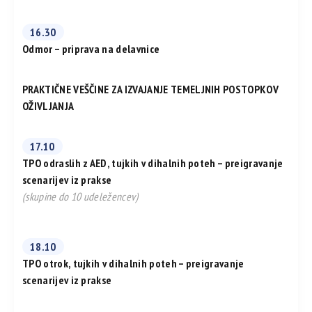
16.30
Odmor – priprava na delavnice
PRAKTIČNE VEŠČINE ZA IZVAJANJE TEMELJNIH POSTOPKOV
OŽIVLJANJA
17.10
TPO odraslih z AED, tujkih v dihalnih poteh – preigravanje
scenarijev iz prakse
(skupine do 10 udeležencev)
18.10
TPO otrok, tujkih v dihalnih poteh – preigravanje
scenarijev iz prakse