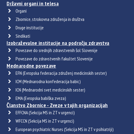
Državni organi in telesa
Organi
Zbornice, strokovna združenja in društva
Druge institucije
Sindikati
Izobraževalne institucije na področju zdravstva
Povezave do srednjih zdravstvenih šol Slovenije
Povezave do zdravstvenih fakultet Slovenije
Mednarodne povezave
EFN (Evropska federacija združenj medicinskih sester)
ICM (Mednarodna konfederacija babic)
ICN (Mednarodni svet medicinskih sester)
EMA (Evropska babiška zveza)
Članstvo Zbornice - Zveze v tujih organizacijah
EFFCNA (Sekcija MS in ZT v urgenci)
WFCCN (Sekcija MS in ZT v urgenci)
European psychiatric Nurses (Sekcija MS in ZT v psihiatriji)