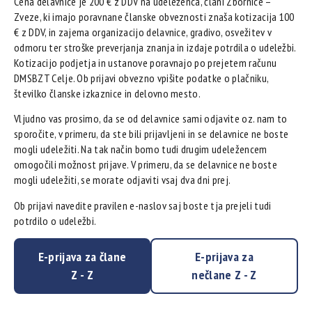
Cena delavnice je 200 € z DDV na udeleženca, člani Zbornice –
Zveze, ki imajo poravnane članske obveznosti znaša kotizacija 100
€ z DDV, in zajema organizacijo delavnice, gradivo, osvežitev v
odmoru ter stroške preverjanja znanja in izdaje potrdila o udeležbi.
Kotizacijo podjetja in ustanove poravnajo po prejetem računu
DMSBZT Celje. Ob prijavi obvezno vpišite podatke o plačniku,
številko članske izkaznice in delovno mesto.
Vljudno vas prosimo, da se od delavnice sami odjavite oz. nam to
sporočite, v primeru, da ste bili prijavljeni in se delavnice ne boste
mogli udeležiti. Na tak način bomo tudi drugim udeležencem
omogočili možnost prijave. V primeru, da se delavnice ne boste
mogli udeležiti, se morate odjaviti vsaj dva dni prej.
Ob prijavi navedite pravilen e-naslov saj boste tja prejeli tudi
potrdilo o udeležbi.
E-prijava za člane
E-prijava za
Z - Z
nečlane Z - Z