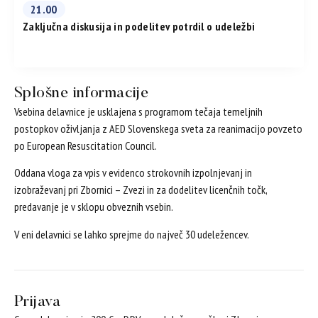
21.00
Zaključna diskusija in podelitev potrdil o udeležbi
Splošne informacije
Vsebina delavnice je usklajena s programom tečaja temeljnih
postopkov oživljanja z AED Slovenskega sveta za reanimacijo povzeto
po European Resuscitation Council.
Oddana vloga za vpis v evidenco strokovnih izpolnjevanj in
izobraževanj pri Zbornici – Zvezi in za dodelitev licenčnih točk,
predavanje je v sklopu obveznih vsebin.
V eni delavnici se lahko sprejme do največ 30 udeležencev.
Prijava