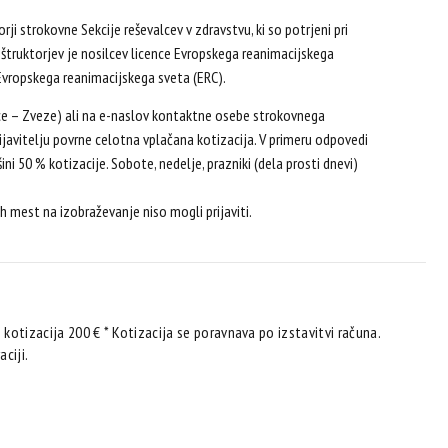
rji strokovne Sekcije reševalcev v zdravstvu, ki so potrjeni pri
nštruktorjev je nosilcev licence Evropskega reanimacijskega
i Evropskega reanimacijskega sveta (ERC).
ice – Zveze) ali na e-naslov kontaktne osebe strokovnega
prijavitelju povrne celotna vplačana kotizacija. V primeru odpovedi
ni 50 % kotizacije. Sobote, nedelje, prazniki (dela prosti dnevi)
 mest na izobraževanje niso mogli prijaviti.
 kotizacija 200 € * Kotizacija se poravnava po izstavitvi računa.
ciji.