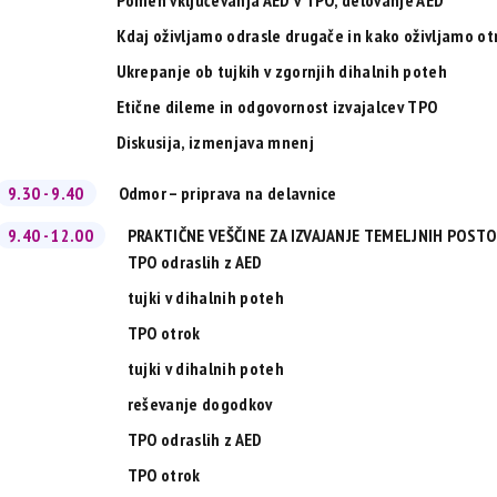
Pomen vključevanja AED v TPO, delovanje AED
Kdaj oživljamo odrasle drugače in kako oživljamo ot
Ukrepanje ob tujkih v zgornjih dihalnih poteh
Etične dileme in odgovornost izvajalcev TPO
Diskusija, izmenjava mnenj
9.30 - 9.40
Odmor – priprava na delavnice
9.40 - 12.00
PRAKTIČNE VEŠČINE ZA IZVAJANJE TEMELJNIH POSTO
TPO odraslih z AED
tujki v dihalnih poteh
TPO otrok
tujki v dihalnih poteh
reševanje dogodkov
TPO odraslih z AED
TPO otrok