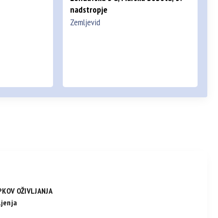
nadstropje
Zemljevid
PKOV OŽIVLJANJA
ljenja