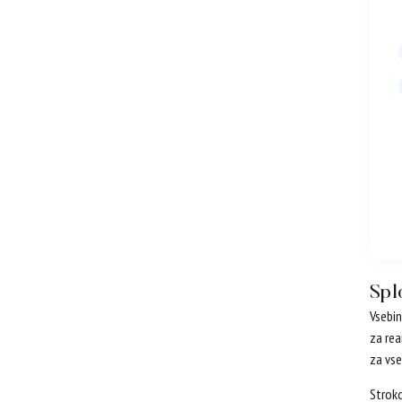
Spl
Vsebin
za rea
za vse
Stroko