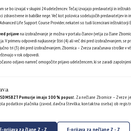
m se bo izvajal v skupini 24 udeležencev. Tečaj izvajajo predavatelji in inštrukto
ci zdravstvene in babiške nege. Več kot polovica sodelujočih predavateljev in i
Advanced Life Support Course Provider, nekateri so tudi licencirani inštruktorj
ed prijave
na izobraževanje je možna v portalu članov (velja za člane Zborn
ja. V primeru odpovedi najkasneje štiri (4) ali več dni pred izobraževanjem, se 
jučno tri (3) dni pred izobraževanjem, Zbornica – Zveza zaračunava stroške v viši
vštevajo v rok odpovedi.
očasno odjavo namreč omogočite prijavo udeležencem, ki se zaradi zapolnjenih
java
i SDMSBZT Pomurje imajo 100 % popus
t. Za nečlane Zbornice – Zveze je
ola podatkov plačnika (zavod, davčna številka, kontaktna oseba) ob registra
E-prijava za člane Z - Z
E-prijava za nečlane Z - Z