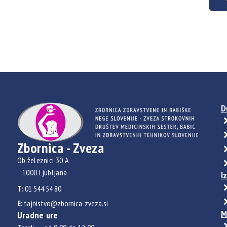
D
Zbornica - Zveza
Ob železnici 30 A
1000 Ljubljana
I
T:
01 544 54 80
E:
tajnistvo@zbornica-zveza.si
M
Uradne ure