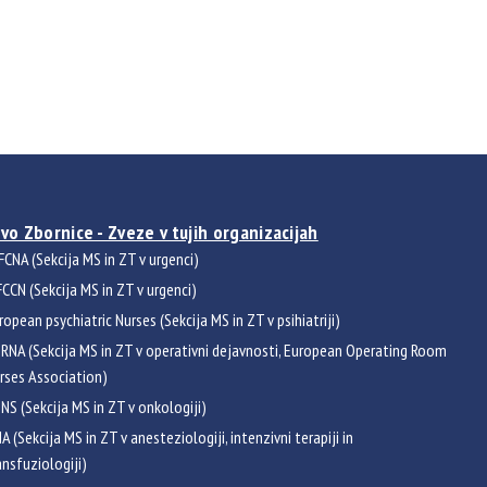
vo Zbornice - Zveze v tujih organizacijah
FCNA (Sekcija MS in ZT v urgenci)
CCN (Sekcija MS in ZT v urgenci)
ropean psychiatric Nurses (Sekcija MS in ZT v psihiatriji)
RNA (Sekcija MS in ZT v operativni dejavnosti, European Operating Room
rses Association)
NS (Sekcija MS in ZT v onkologiji)
NA (Sekcija MS in ZT v anesteziologiji, intenzivni terapiji in
ansfuziologiji)