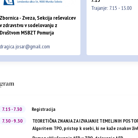
Trajanje: 7.15 - 13.00
Zbornica - Zveza, Sekcija reševalcev
v zdravstvu v sodelovanju z
Društvom MSBZT Pomurja
dragica.josar@gmail.com
gram
7.15 - 7.30
Registracija
7.30 - 9.30
TEORETIČNA ZNANJA ZA IZVAJANJE TEMELJNIH POSTO
Algoritem TPO, pristop k osebi, ki ne kaže znakov živ