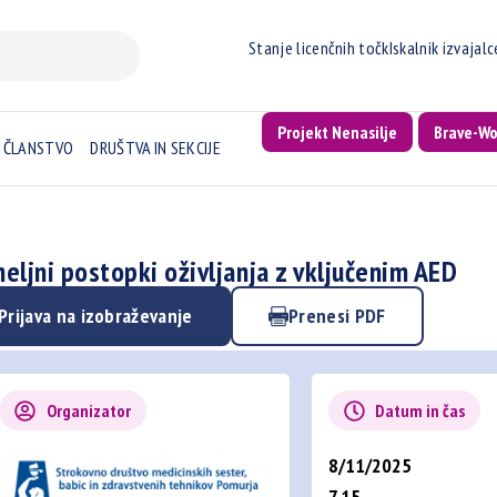
Stanje licenčnih točk
Iskalnik izvajal
Projekt Nenasilje
Brave-W
ČLANSTVO
DRUŠTVA IN SEKCIJE
eljni postopki oživljanja z vključenim AED
Prijava na izobraževanje
Prenesi PDF
Organizator
Datum in čas
8/11/2025
7.15