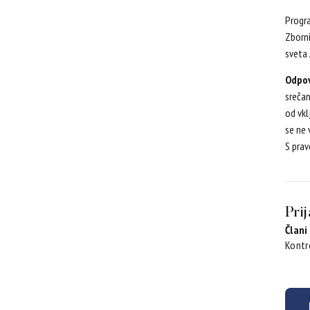
Progra
Zborni
sveta 
Odpov
srečan
od vkl
se ne 
S prav
Pri
Član
Kontr