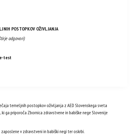
MELJNIH POSTOPKOV OŽIVLJANJA
štirje odgovori)
e-test
ečaja temeljnih postopkov oživljanja z AED Slovenskega sveta
 ki ga priporoča Zbornica zdravstvene in babiške nege Slovenije
aposlene v zdravstveni in babiški negi ter oskrbi.