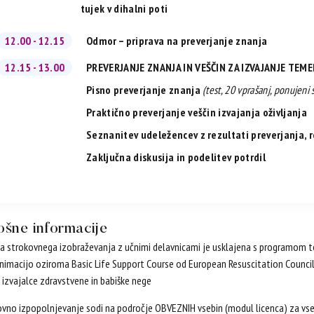
tujek v dihalni poti
12.00 - 12.15
Odmor – priprava na preverjanje znanja
12.15 - 13.00
PREVERJANJE ZNANJA IN VEŠČIN ZA IZVAJANJE TE
Pisno preverjanje znanja
(test, 20 vprašanj, ponujeni 
Praktično preverjanje veščin izvajanja oživljanja
Seznanitev udeležencev z rezultati preverjanja, r
Zaključna diskusija in podelitev potrdil
ošne informacije
a strokovnega izobraževanja z učnimi delavnicami je usklajena s programom t
nimacijo oziroma Basic Life Support Course od European Resuscitation Council,
 izvajalce zdravstvene in babiške nege
vno izpopolnjevanje sodi na področje OBVEZNIH vsebin (modul licenca) za vse z