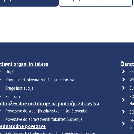
ržavni organi in telesa
Članst
Organi
EF
Zbornice, strokovna združenja in društva
WF
Druge institucije
Eu
Sindikati
EO
zobraževalne institucije na področju zdravstva
Nu
Povezave do srednjih zdravstvenih šol Slovenije
EO
Povezave do zdravstvenih fakultet Slovenije
IF
ednarodne povezave
tr
EFN (Evropska federacija združenj medicinskih sester)