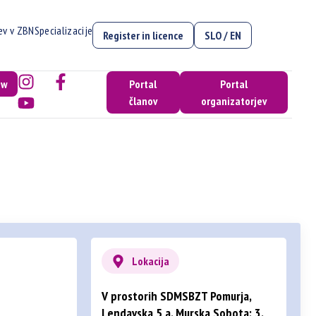
cev v ZBN
Specializacije
Register in licence
SLO / EN
ow
Portal
Portal
članov
organizatorjev
Lokacija
V prostorih SDMSBZT Pomurja,
Lendavska 5 a, Murska Sobota; 3.