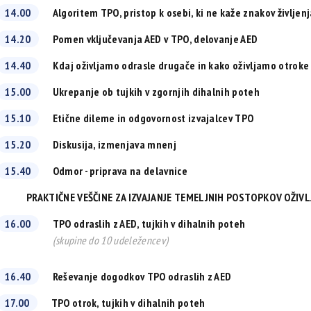
14.00
Algoritem TPO, pristop k osebi, ki ne kaže znakov življen
14.20
Pomen vključevanja AED v TPO, delovanje AED
14.40
Kdaj oživljamo odrasle drugače in kako oživljamo otroke
15.00
Ukrepanje ob tujkih v zgornjih dihalnih poteh
15.10
Etične dileme in odgovornost izvajalcev TPO
15.20
Diskusija, izmenjava mnenj
15.40
Odmor - priprava na delavnice
PRAKTIČNE VEŠČINE ZA IZVAJANJE TEMELJNIH POSTOPKOV OŽIVL
16.00
TPO odraslih z AED, tujkih v dihalnih poteh
(skupine do 10 udeležencev)
16.40
Reševanje dogodkov TPO odraslih z AED
17.00
TPO otrok, tujkih v dihalnih poteh