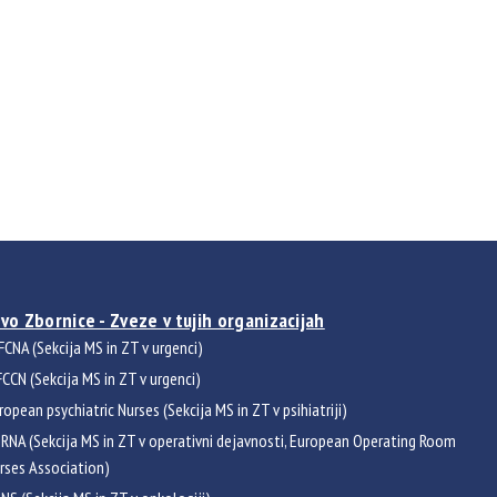
vo Zbornice - Zveze v tujih organizacijah
FCNA (Sekcija MS in ZT v urgenci)
CCN (Sekcija MS in ZT v urgenci)
ropean psychiatric Nurses (Sekcija MS in ZT v psihiatriji)
RNA (Sekcija MS in ZT v operativni dejavnosti, European Operating Room
rses Association)