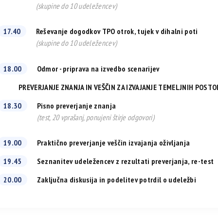
(skupine do 10 udeležencev)
17.40
Reševanje dogodkov TPO otrok, tujek v dihalni poti
(skupine do 10 udeležencev)
18.00
Odmor - priprava na izvedbo scenarijev
PREVERJANJE ZNANJA IN VEŠČIN ZA IZVAJANJE TEMELJNIH POST
18.30
Pisno preverjanje znanja
(test, 20 vprašanj, ponujeni štirje odgovori)
19.00
Praktično preverjanje veščin izvajanja oživljanja
19.45
Seznanitev udeležencev z rezultati preverjanja, re-test
20.00
Zaključna diskusija in podelitev potrdil o udeležbi