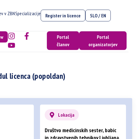
cev v ZBN
Specializacije
Register in licence
SLO / EN
ow
Portal
Portal
članov
organizatorjev
ul licenca (popoldan)
Lokacija
Društvo medicinskih sester, babic
in zdravstvenih tehnikov Ljubljana,