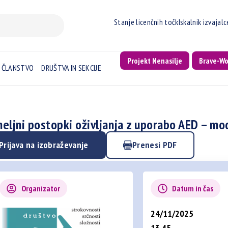
Stanje licenčnih točk
Iskalnik izvajal
Projekt Nenasilje
Brave-W
ČLANSTVO
DRUŠTVA IN SEKCIJE
eljni postopki oživljanja z uporabo AED – mod
Prijava na izobraževanje
Prenesi PDF
Organizator
Datum in čas
24/11/2025
13.45