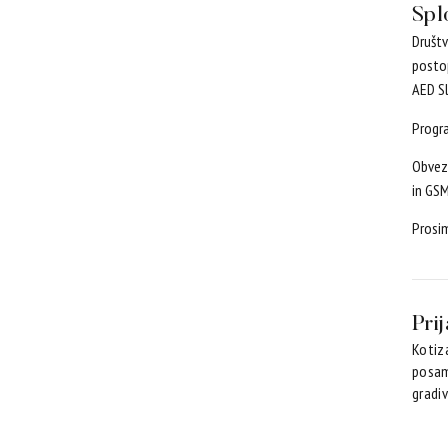
Spl
Društv
postop
AED S
Progra
Obvezn
in GSM
Prosim
Pri
Kotiz
posam
gradiv