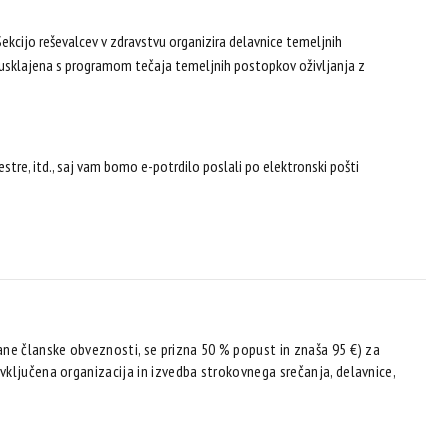
Sekcijo reševalcev v zdravstvu organizira delavnice temeljnih
je usklajena s programom tečaja temeljnih postopkov oživljanja z
stre, itd., saj vam bomo e-potrdilo poslali po elektronski pošti
ane članske obveznosti, se prizna 50 % popust in znaša 95 €) za
ključena organizacija in izvedba strokovnega srečanja, delavnice,