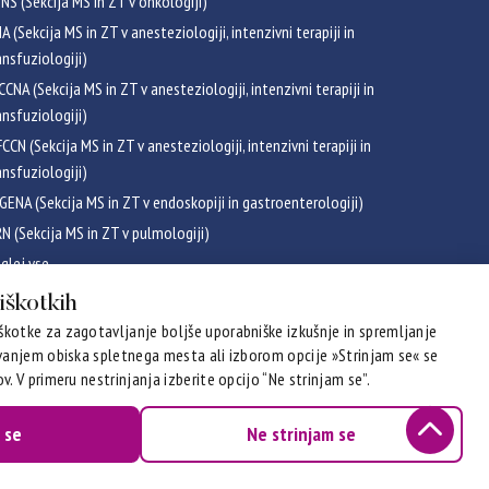
NS (Sekcija MS in ZT v onkologiji)
NA (Sekcija MS in ZT v anesteziologiji, intenzivni terapiji in
ansfuziologiji)
CCNA (Sekcija MS in ZT v anesteziologiji, intenzivni terapiji in
ansfuziologiji)
CCN (Sekcija MS in ZT v anesteziologiji, intenzivni terapiji in
ansfuziologiji)
GENA (Sekcija MS in ZT v endoskopiji in gastroenterologiji)
RN (Sekcija MS in ZT v pulmologiji)
glej vse
ikati
piškotkih
kotke za zagotavljanje boljše uporabniške izkušnje in spremljanje
evanjem obiska spletnega mesta ali izborom opcije »Strinjam se« se
v. V primeru nestrinjanja izberite opcijo “Ne strinjam se”.
 se
Ne strinjam se