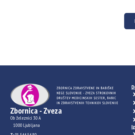
D
Zbornica - Zveza
Ob železnici 30 A
1000 Ljubljana
I
T:
01 544 54 80