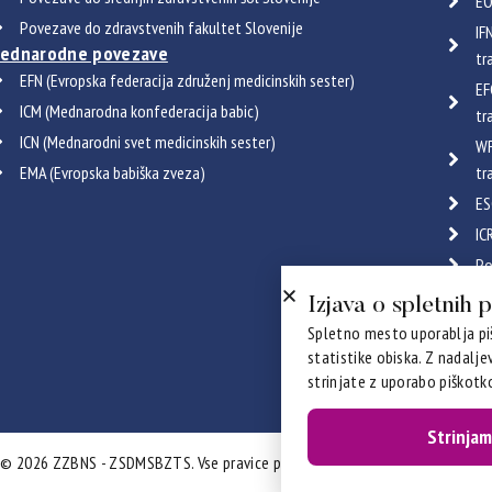
EO
Povezave do zdravstvenih fakultet Slovenije
IF
ednarodne povezave
tr
EFN (Evropska federacija združenj medicinskih sester)
EF
ICM (Mednarodna konfederacija babic)
tr
ICN (Mednarodni svet medicinskih sester)
WF
EMA (Evropska babiška zveza)
tr
ES
IC
Po
Certif
Izjava o spletnih 
Spletno mesto uporablja piš
statistike obiska. Z nadalj
strinjate z uporabo piškotko
Strinjam
© 2026 ZZBNS - ZSDMSBZTS. Vse pravice pridržane. Izdelava:
Prelom d.o.o.