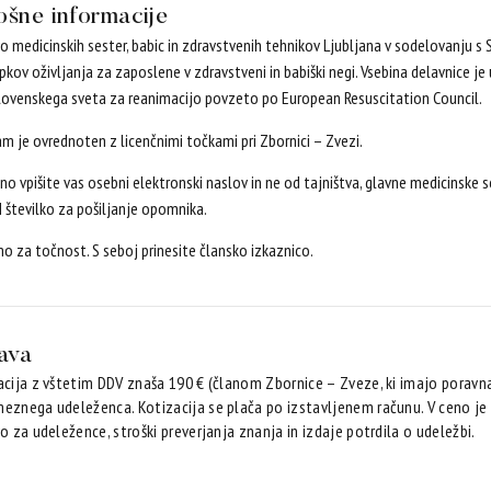
ošne informacije
o medicinskih sester, babic in zdravstvenih tehnikov Ljubljana v sodelovanju s 
kov oživljanja za zaposlene v zdravstveni in babiški negi. Vsebina delavnice 
lovenskega sveta za reanimacijo povzeto po European Resuscitation Council.
m je ovrednoten z licenčnimi točkami pri Zbornici – Zvezi.
o vpišite vas osebni elektronski naslov in ne od tajništva, glavne medicinske se
 številko za pošiljanje opomnika.
o za točnost. S seboj prinesite člansko izkaznico.
java
acija z vštetim DDV znaša 190 € (članom Zbornice – Zveze, ki imajo poravn
eznega udeleženca. Kotizacija se plača po izstavljenem računu. V ceno je v
o za udeležence, stroški preverjanja znanja in izdaje potrdila o udeležbi.