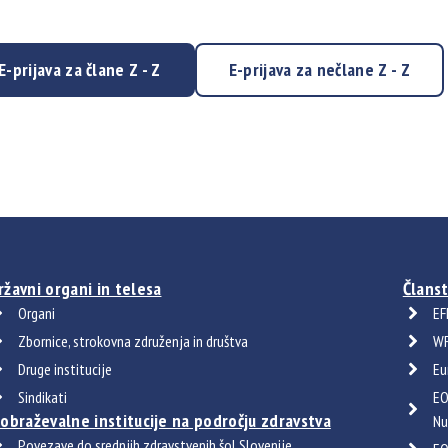
E-prijava za člane Z - Z
E-prijava za nečlane Z - Z
ržavni organi in telesa
Članst
Organi
EF
Zbornice, strokovna združenja in društva
WF
Druge institucije
Eu
Sindikati
EO
zobraževalne institucije na področju zdravstva
Nu
Povezave do srednjih zdravstvenih šol Slovenije