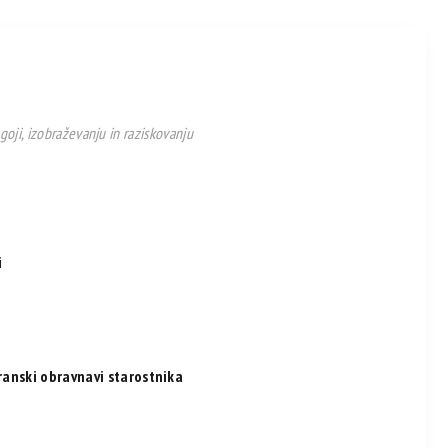
goji, izobraževanju in raziskovanju
i
hranski obravnavi starostnika