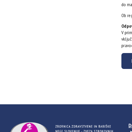
do ma
Ob re
Odpov
V prim
vključ
pravo
D