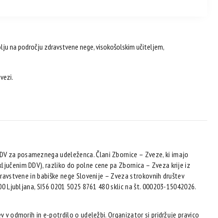
ju na področju zdravstvene nege, visokošolskim učiteljem,
vezi.
DV za posameznega udeleženca. Člani Zbornice – Zveze, ki imajo
ljučenim DDV), razliko do polne cene pa Zbornica – Zveza krije iz
zdravstvene in babiške nege Slovenije – Zveza strokovnih društev
000 Ljubljana, SI56 0201 5025 8761 480 sklic na št. 000203-15042026.
v v odmorih in e-potrdilo o udeležbi. Organizator si pridržuje pravico