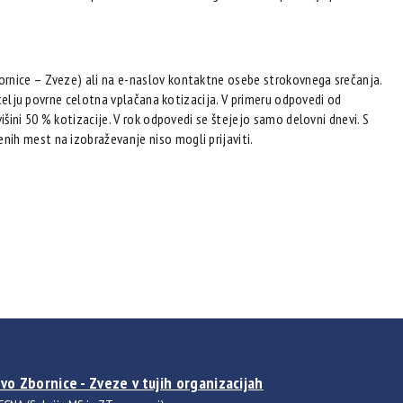
ornice – Zveze) ali na e-naslov kontaktne osebe strokovnega srečanja.
vitelju povrne celotna vplačana kotizacija. V primeru odpovedi od
išini 50 % kotizacije. V rok odpovedi se štejejo samo delovni dnevi. S
ih mest na izobraževanje niso mogli prijaviti.
vo Zbornice - Zveze v tujih organizacijah