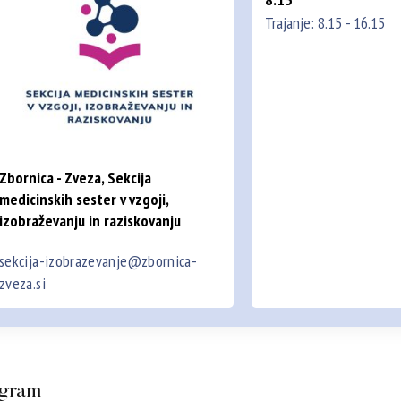
Trajanje: 8.15 - 16.15
Zbornica - Zveza, Sekcija
medicinskih sester v vzgoji,
izobraževanju in raziskovanju
sekcija-izobrazevanje@zbornica-
zveza.si
gram