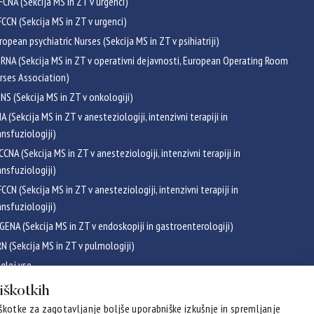
FCNA (Sekcija MS in ZT v urgenci)
CCN (Sekcija MS in ZT v urgenci)
ropean psychiatric Nurses (Sekcija MS in ZT v psihiatriji)
RNA (Sekcija MS in ZT v operativni dejavnosti, European Operating Room
rses Association)
NS (Sekcija MS in ZT v onkologiji)
NA (Sekcija MS in ZT v anesteziologiji, intenzivni terapiji in
ansfuziologiji)
CCNA (Sekcija MS in ZT v anesteziologiji, intenzivni terapiji in
ansfuziologiji)
CCN (Sekcija MS in ZT v anesteziologiji, intenzivni terapiji in
ansfuziologiji)
GENA (Sekcija MS in ZT v endoskopiji in gastroenterologiji)
RN (Sekcija MS in ZT v pulmologiji)
glej vse
ikati
piškotkih
kotke za zagotavljanje boljše uporabniške izkušnje in spremljanje