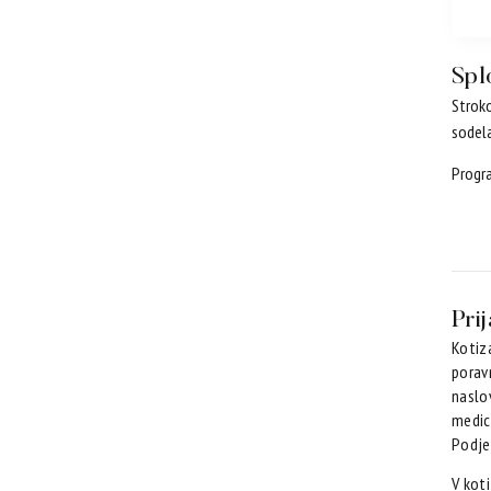
Spl
Stroko
sodela
Progra
Pri
Kotiz
porav
naslov
medici
Podje
V koti