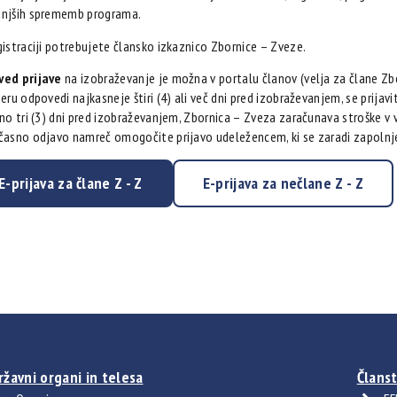
njših sprememb programa.
gistraciji potrebujete člansko izkaznico Zbornice – Zveze.
ed prijave
na izobraževanje je možna v portalu članov (velja za člane Zb
eru odpovedi najkasneje štiri (4) ali več dni pred izobraževanjem, se prija
no tri (3) dni pred izobraževanjem, Zbornica – Zveza zaračunava stroške v v
časno odjavo namreč omogočite prijavo udeležencem, ki se zaradi zapolnjen
E-prijava za člane Z - Z
E-prijava za nečlane Z - Z
ržavni organi in telesa
Članst