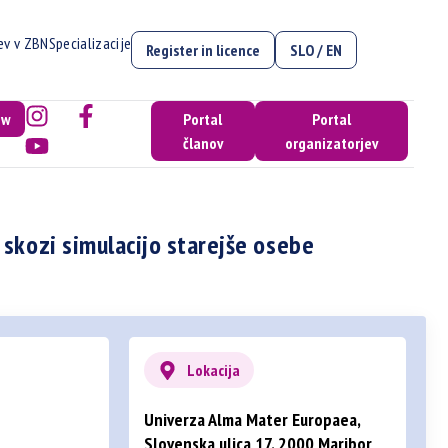
cev v ZBN
Specializacije
Register in licence
SLO / EN
ow
Portal
Portal
članov
organizatorjev
 skozi simulacijo starejše osebe
Lokacija
Univerza Alma Mater Europaea,
Slovenska ulica 17, 2000 Maribor