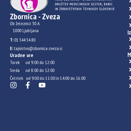
Zbornica - Zveza
Ob železnici 30 A
1000 Ljubljana
I
T:
01 544 54 80
E:
tajnistvo@zbornica-zveza.si
M
Uradne ure
Torek od 9:00 do 12:00
Sreda od 8:00 do 12:00
Četrtek od 9:00 do 11:00 in 14:00 do 16:00