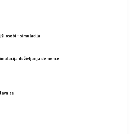
ši osebi – simulacija
simulacija doživljanja demence
elavnica