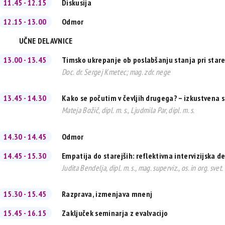
11.45 - 12.15
Diskusija
12.15 - 13.00
Odmor
UČNE DELAVNICE
13.00 - 13.45
Timsko ukrepanje ob poslabšanju stanja pri starej
Doc. dr. Sergej Kmetec; mag. zdr. nege
13.45 - 14.30
Kako se počutim v čevljih drugega? – izkustvena 
Mateja Božič, dipl. m. s., Ljudmila Par, dipl. m. s.
14.30 - 14.45
Odmor
14.45 - 15.30
Empatija do starejših: reflektivna intervizijska d
Judita Bendelja, dipl. m. s., mag. superviz., os. in org. svet.
15.30 - 15.45
Razprava, izmenjava mnenj
15.45 - 16.15
Zaključek seminarja z evalvacijo