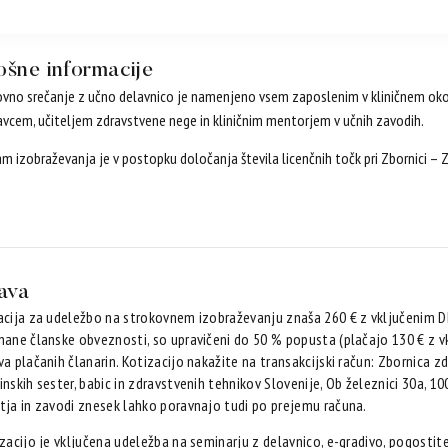
ošne informacije
vno srečanje z učno delavnico je namenjeno vsem zaposlenim v kliničnem okol
vcem, učiteljem zdravstvene nege in kliničnim mentorjem v učnih zavodih.
m izobraževanja je v postopku določanja števila licenčnih točk pri Zbornici – Z
java
acija za udeležbo na strokovnem izobraževanju znaša 260 € z vključenim D
nane članske obveznosti, so upravičeni do 50 % popusta (plačajo 130 € z vk
a plačanih članarin. Kotizacijo nakažite na transakcijski račun: Zbornica 
nskih sester, babic in zdravstvenih tehnikov Slovenije, Ob železnici 30a, 1
tja in zavodi znesek lahko poravnajo tudi po prejemu računa.
zacijo je vključena udeležba na seminarju z delavnico, e-gradivo, pogostite