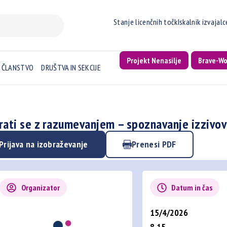
Stanje licenčnih točk
Iskalnik izvajal
Projekt Nenasilje
Brave-W
ČLANSTVO
DRUŠTVA IN SEKCIJE
rati se z razumevanjem – spoznavanje izzivov
Prijava na izobraževanje
Prenesi PDF
Organizator
Datum in čas
15/4/2026
8.15