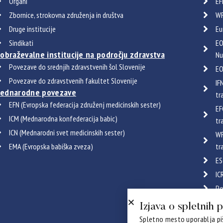
Organi
EF
Zbornice, strokovna združenja in društva
WF
Druge institucije
Eu
Sindikati
EO
zobraževalne institucije na področju zdravstva
Nu
Povezave do srednjih zdravstvenih šol Slovenije
EO
Povezave do zdravstvenih fakultet Slovenije
IF
ednarodne povezave
tr
EFN (Evropska federacija združenj medicinskih sester)
EF
ICM (Mednarodna konfederacija babic)
tr
ICN (Mednarodni svet medicinskih sester)
WF
EMA (Evropska babiška zveza)
tr
ES
IC
Po
Certif
Izjava o spletnih 
Spletno mesto uporablja piš