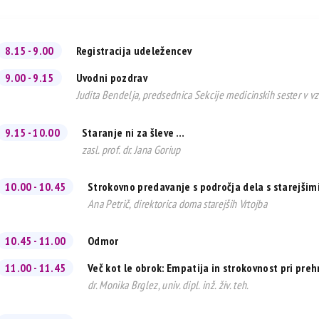
8.15 - 9.00
Registracija udeležencev
9.00 - 9.15
Uvodni pozdrav
Judita Bendelja, predsednica Sekcije medicinskih sester v vz
9.15 - 10.00
Staranje ni za šleve …
zasl. prof. dr. Jana Goriup
10.00 - 10.45
Strokovno predavanje s področja dela s starejšim
Ana Petrič, direktorica doma starejših Vrtojba
10.45 - 11.00
Odmor
11.00 - 11.45
Več kot le obrok: Empatija in strokovnost pri pre
dr. Monika Brglez, univ. dipl. inž. živ. teh.