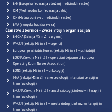
EFN (Evropska federacija združenj medicinskih sester)
ICM (Mednarodna konfederacija babic)
ICN (Mednarodni svet medicinskih sester)
EMA (Evropska babiška zveza)
Članstvo Zbornice - Zveze v tujih organizacijah
EFFCNA (Sekcija MS in ZT v urgenci)
WFCCN (Sekcija MS in ZT v urgenci)
European psychiatric Nurses (Sekcija MS in ZT v psihiatriji)
EORNA (Sekcija MS in ZT v operativni dejavnosti, European
Operating Room Nurses Association)
EONS (Sekcija MS in ZT v onkologiji)
IFNA (Sekcija MS in ZT v anesteziologiji, intenzivni terapiji in
transfuziologiji)
EFCCNA (Sekcija MS in ZT v anesteziologiji, intenzivni terapiji in
transfuziologiji)
WFCCN (Sekcija MS in ZT v anesteziologiji, intenzivni terapiji in
transfuziologiji)