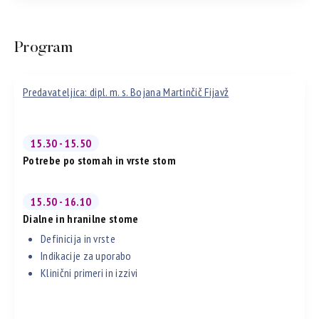
Program
Predavateljica:
dipl. m. s. Bojana Martinčič Fijavž
15.30 - 15.50
Potrebe po stomah in vrste stom
15.50 - 16.10
Dialne in hranilne stome
Definicija in vrste
Indikacije za uporabo
Klinični primeri in izzivi