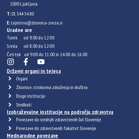
1000 Ljubljana
T:
01 544 54 80
E:
tajnistvo@zbornica-zveza.si
Uradne ure
Torek od 9:00 do 12:00
Sreda od 8:00 do 12:00
Četrtek od 9:00 do 11:00 in 14:00 do 16:00
Državni organi in telesa
Organi
Zbornice, strokovna združenja in društva
Druge institucije
Sindikati
Izobraževalne institucije na področju zdravstva
Povezave do srednjih zdravstvenih šol Slovenije
Povezave do zdravstvenih fakultet Slovenije
Mednarodne povezave