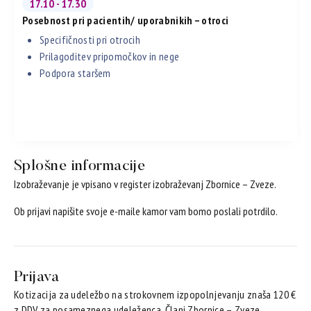
17.10 - 17.30
Posebnost pri pacientih/ uporabnikih – otroci
Specifičnosti pri otrocih
Prilagoditev pripomočkov in nege
Podpora staršem
Splošne informacije
Izobraževanje je vpisano v register izobraževanj Zbornice – Zveze.
Ob prijavi napišite svoje e-maile kamor vam bomo poslali potrdilo.
Prijava
Kotizacija za udeležbo na strokovnem izpopolnjevanju znaša 120 €
z DDV za posameznega udeleženca. Člani Zbornice – Zveze,