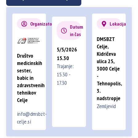
Organizator
Lokacija
Datum
in čas
DMSBZT
Celje,
5/5/2026
Kidričeva
Društvo
15.30
ulica 25,
medicinskih
Trajanje:
3000 Celje
sester,
15.30 -
-
babic in
17.30
Tehnopolis,
zdravstvenih
3.
tehnikov
nadstropje
Celje
Zemljevid
info@dmsbzt-
celje.si