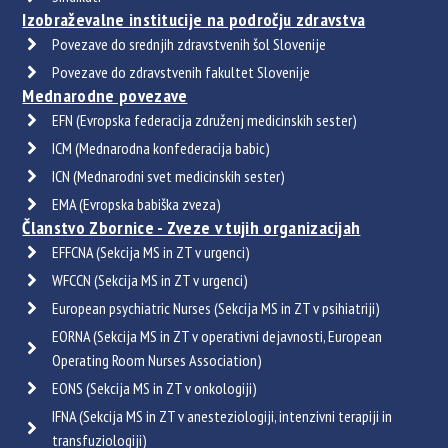
Izobraževalne institucije na področju zdravstva
Povezave do srednjih zdravstvenih šol Slovenije
Povezave do zdravstvenih fakultet Slovenije
Mednarodne povezave
EFN (Evropska federacija združenj medicinskih sester)
ICM (Mednarodna konfederacija babic)
ICN (Mednarodni svet medicinskih sester)
EMA (Evropska babiška zveza)
Članstvo Zbornice - Zveze v tujih organizacijah
EFFCNA (Sekcija MS in ZT v urgenci)
WFCCN (Sekcija MS in ZT v urgenci)
European psychiatric Nurses (Sekcija MS in ZT v psihiatriji)
EORNA (Sekcija MS in ZT v operativni dejavnosti, European
Operating Room Nurses Association)
EONS (Sekcija MS in ZT v onkologiji)
IFNA (Sekcija MS in ZT v anesteziologiji, intenzivni terapiji in
transfuziologiji)