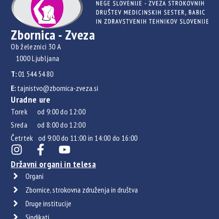
Zbornica - Zveza
Ob železnici 30 A
1000 Ljubljana
T:
01 544 54 80
E:
tajnistvo@zbornica-zveza.si
Uradne ure
Torek od 9:00 do 12:00
Sreda od 8:00 do 12:00
Četrtek od 9:00 do 11:00 in 14:00 do 16:00
Državni organi in telesa
Organi
Zbornice, strokovna združenja in društva
Druge institucije
Sindikati