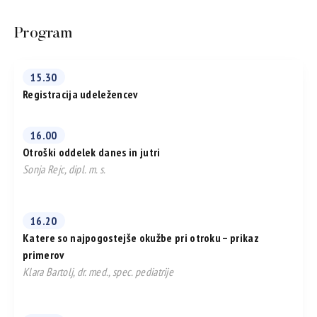
Program
15.30
Registracija udeležencev
16.00
Otroški oddelek danes in jutri
Sonja Rejc, dipl. m. s.
16.20
Katere so najpogostejše okužbe pri otroku – prikaz
primerov
Klara Bartolj, dr. med., spec. pediatrije