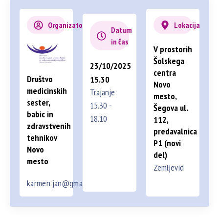
Organizator
Lokacija
Datum
in čas
V prostorih
Šolskega
23/10/2025
centra
Društvo
15.30
Novo
medicinskih
Trajanje:
mesto,
sester,
15.30 -
Šegova ul.
babic in
18.10
112,
zdravstvenih
predavalnica
tehnikov
P1 (novi
Novo
del)
mesto
Zemljevid
karmen.jan@gmail.com