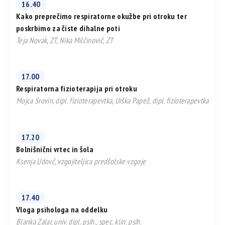
16.40
Kako preprečimo respiratorne okužbe pri otroku ter
poskrbimo za čiste dihalne poti
Teja Novak, ZT, Nika Milčinovič, ZT
17.00
Respiratorna fizioterapija pri otroku
Mojca Srovin, dipl. fizioterapevtka, Urška Papež, dipl. fizioterapevtka
17.20
Bolnišnični vrtec in šola
Ksenja Udovč, vzgojiteljica predšolske vzgoje
17.40
Vloga psihologa na oddelku
Blanka Zalar, univ. dipl. psih., spec. klin. psih.