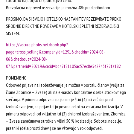
takratno najboljšo razpoložljivo ceno.
Brezplačna odpoved rezervacije je možna 48h pred prihodom.
PROSIMO, DA SI SVOJO HOTELSKO NASTANITEV REZERVIRATE PREKO
SPODNJE DIREKTNE POVEZAVE V HOTELSKI SPLETNI REZERVACIJSKI
SISTEM:
https://secure.phobs.net/book.php?
page=cross_selling&companyid=1291&checkin=2024-08-
06&checkout=2024-08-
07&partnerid=20219&crcid=bd47f81105ac57ec8e542745f72fa182
POMEMBNO
Odpoved prijave na izobraževanje je možna v portalu članov (velja za
člane Zbornice – Zveze) ali na e-naslov kontaktne osebe strokovnega
srečanja. V primeru odpovedi najkasneje štiri (4) ali več dni pred
izobraževanjem, se prijavitelju povrne celotna vplačana kotizacija. V
primeru odpovedi od vključno tri (3) dni pred izobraževanjem, Zbornica
– Zveza zaračunava stroške v višini 50 % kotizacije. Sobote, nedelje,
prazniki (dela prosti dnevi) se ne vštevajo v rok odpovedi.