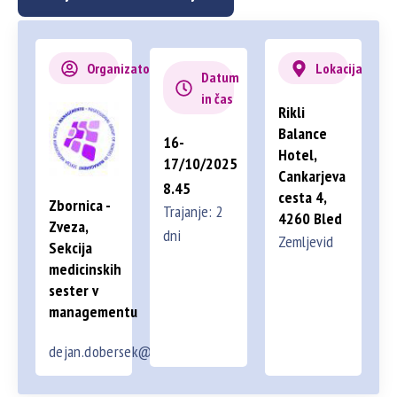
Organizator
Lokacija
Datum
in čas
Rikli
Balance
16-
Hotel,
17/10/2025
Cankarjeva
8.45
cesta 4,
Zbornica -
Trajanje: 2
4260 Bled
Zveza,
dni
Zemljevid
Sekcija
medicinskih
sester v
managementu
dejan.dobersek@gmail.com