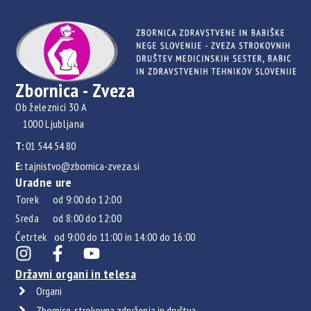
Zbornica - Zveza
Ob železnici 30 A
1000 Ljubljana
T:
01 544 54 80
E:
tajnistvo@zbornica-zveza.si
Uradne ure
Torek od 9:00 do 12:00
Sreda od 8:00 do 12:00
Četrtek od 9:00 do 11:00 in 14:00 do 16:00
Državni organi in telesa
Organi
Zbornice, strokovna združenja in društva