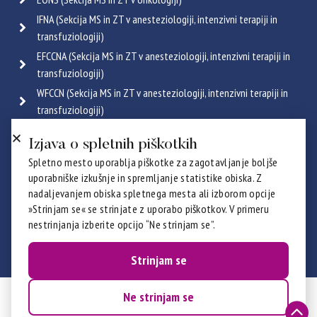
IFNA (Sekcija MS in ZT v anesteziologiji, intenzivni terapiji in
transfuziologiji)
EFCCNA (Sekcija MS in ZT v anesteziologiji, intenzivni terapiji in
transfuziologiji)
WFCCN (Sekcija MS in ZT v anesteziologiji, intenzivni terapiji in
transfuziologiji)
ESGENA (Sekcija MS in ZT v endoskopiji in gastroenterologiji)
Izjava o spletnih piškotkih
ICRN (Sekcija MS in ZT v pulmologiji)
Spletno mesto uporablja piškotke za zagotavljanje boljše
Poglej vse
uporabniške izkušnje in spremljanje statistike obiska. Z
Certifikati
nadaljevanjem obiska spletnega mesta ali izborom opcije
»Strinjam se« se strinjate z uporabo piškotkov. V primeru
nestrinjanja izberite opcijo “Ne strinjam se”.
Strinjam se
Ne strinjam se
© 2026 ZZBNS - ZSDMSBZTS. Vse pravice pridržane.
Izdelava:
Prelom d.o.o.