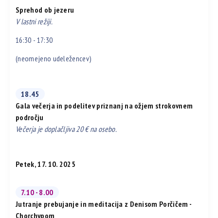
Sprehod ob jezeru
V lastni režiji.
16:30 - 17:30
(neomejeno udeležencev)
18.45
Gala večerja in podelitev priznanj na ožjem strokovnem
področju
Večerja je doplačljiva 20 € na osebo.
Petek, 17. 10. 2025
7.10 - 8.00
Jutranje prebujanje in meditacija z Denisom Porčičem -
Chorchypom