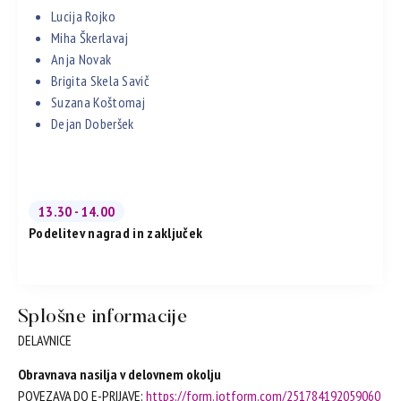
Lucija Rojko
Miha Škerlavaj
Anja Novak
Brigita Skela Savič
Suzana Koštomaj
Dejan Doberšek
13.30 - 14.00
Podelitev nagrad in zaključek
Splošne informacije
DELAVNICE
Obravnava nasilja v delovnem okolju
POVEZAVA DO E-PRIJAVE:
https://form.jotform.com/251784192059060