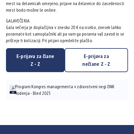
mest na delavnicah omejeno, prijave na delavnice do zasedenosti
mest bodo možne le online.
GALAVEČERJA
Gala večerja je doplačljiva v znesku 20 € na osebo, znesek lahko
poravnate kot samoplačniki ali pa vam ga poravna vaš zavod in se
prišteje h kotizaciji. Pri prijavi opredelite plačilo.
E-prijava za člane
E-prijava za
Z - Z
nečlane Z - Z
Program Kongres managementa v zdravstveni negi DNK
vodenja - Bled 2025