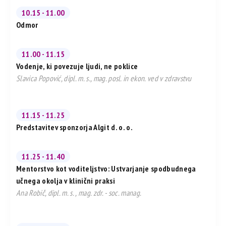
10.15 - 11.00
Odmor
11.00 - 11.15
Vodenje, ki povezuje ljudi, ne poklice
Slavica Popović, dipl. m. s., mag. posl. in ekon. ved v zdravstvu
11.15 - 11.25
Predstavitev sponzorja Algit d. o. o.
11.25 - 11.40
Mentorstvo kot voditeljstvo: Ustvarjanje spodbudnega
učnega okolja v klinični praksi
Ana Robič, dipl. m. s. , mag. zdr. - soc. manag.