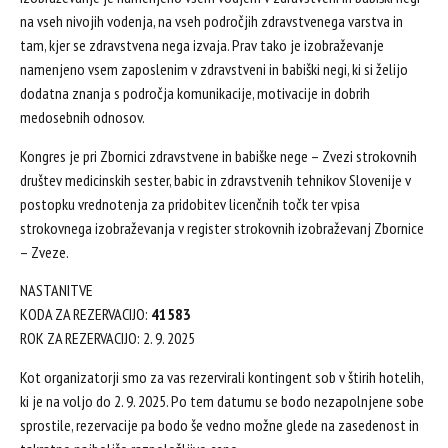
na vseh nivojih vodenja, na vseh področjih zdravstvenega varstva in
tam, kjer se zdravstvena nega izvaja. Prav tako je izobraževanje
namenjeno vsem zaposlenim v zdravstveni in babiški negi, ki si želijo
dodatna znanja s področja komunikacije, motivacije in dobrih
medosebnih odnosov.
Kongres je pri Zbornici zdravstvene in babiške nege – Zvezi strokovnih
društev medicinskih sester, babic in zdravstvenih tehnikov Slovenije v
postopku vrednotenja za pridobitev licenčnih točk ter vpisa
strokovnega izobraževanja v register strokovnih izobraževanj Zbornice
– Zveze.
NASTANITVE
KODA ZA REZERVACIJO:
41583
ROK ZA REZERVACIJO: 2. 9. 2025
Kot organizatorji smo za vas rezervirali kontingent sob v štirih hotelih,
ki je na voljo do 2. 9. 2025. Po tem datumu se bodo nezapolnjene sobe
sprostile, rezervacije pa bodo še vedno možne glede na zasedenost in