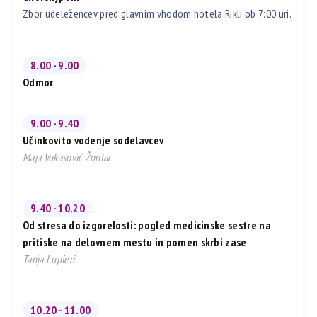
Zbor udeležencev pred glavnim vhodom hotela Rikli ob 7:00 uri.
8.00 - 9.00
Odmor
9.00 - 9.40
Učinkovito vodenje sodelavcev
Maja Vukasović Žontar
9.40 - 10.20
Od stresa do izgorelosti: pogled medicinske sestre na
pritiske na delovnem mestu in pomen skrbi zase
Tanja Lupieri
10.20 - 11.00