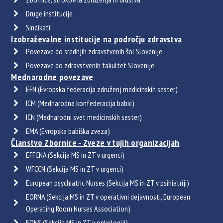
Druge institucije
Sindikati
Izobraževalne institucije na področju zdravstva
Povezave do srednjih zdravstvenih šol Slovenije
Povezave do zdravstvenih fakultet Slovenije
Mednarodne povezave
EFN (Evropska federacija združenj medicinskih sester)
ICM (Mednarodna konfederacija babic)
ICN (Mednarodni svet medicinskih sester)
EMA (Evropska babiška zveza)
Članstvo Zbornice - Zveze v tujih organizacijah
EFFCNA (Sekcija MS in ZT v urgenci)
WFCCN (Sekcija MS in ZT v urgenci)
European psychiatric Nurses (Sekcija MS in ZT v psihiatriji)
EORNA (Sekcija MS in ZT v operativni dejavnosti, European
Operating Room Nurses Association)
EONS (Sekcija MS in ZT v onkologiji)