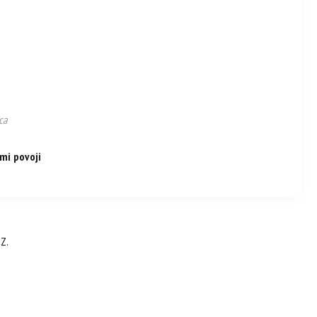
ica
mi povoji
 Z.