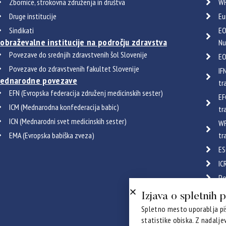
Zbornice, strokovna združenja in društva
WF
Druge institucije
Eu
Sindikati
EO
zobraževalne institucije na področju zdravstva
Nu
Povezave do srednjih zdravstvenih šol Slovenije
EO
Povezave do zdravstvenih fakultet Slovenije
IF
ednarodne povezave
tr
EFN (Evropska federacija združenj medicinskih sester)
EF
ICM (Mednarodna konfederacija babic)
tr
ICN (Mednarodni svet medicinskih sester)
WF
EMA (Evropska babiška zveza)
tr
ES
IC
Po
Certif
Izjava o spletnih 
Spletno mesto uporablja piš
statistike obiska. Z nadalj