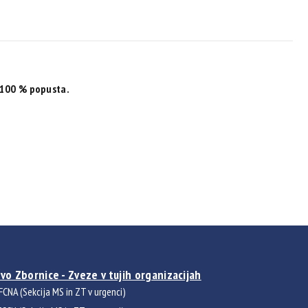
100 % popusta.
vo Zbornice - Zveze v tujih organizacijah
FCNA (Sekcija MS in ZT v urgenci)