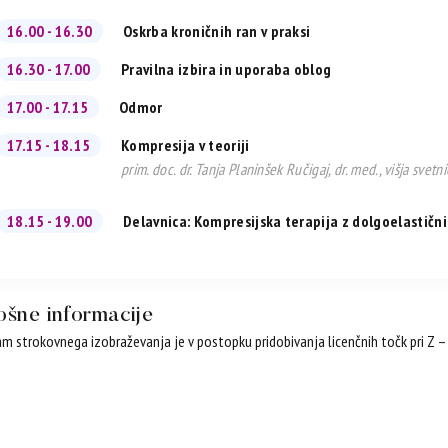
16.00 - 16.30
Oskrba kroničnih ran v praksi
16.30 - 17.00
Pravilna izbira in uporaba oblog
17.00 - 17.15
Odmor
17.15 - 18.15
Kompresija v teoriji
prim. doc. dr. Tanja Planinšek Ručigaj, dr. med., višja svetn
18.15 - 19.00
Delavnica: Kompresijska terapija z dolgoelastični
ošne informacije
m strokovnega izobraževanja je v postopku pridobivanja licenčnih točk pri Z –