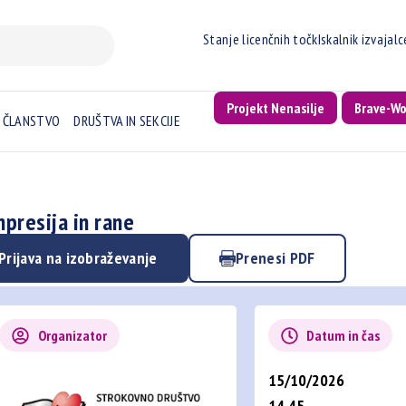
Stanje licenčnih točk
Iskalnik izvajal
Projekt Nenasilje
Brave-W
ČLANSTVO
DRUŠTVA IN SEKCIJE
presija in rane
Prijava na izobraževanje
Prenesi PDF
Organizator
Datum in čas
15/10/2026
14.45