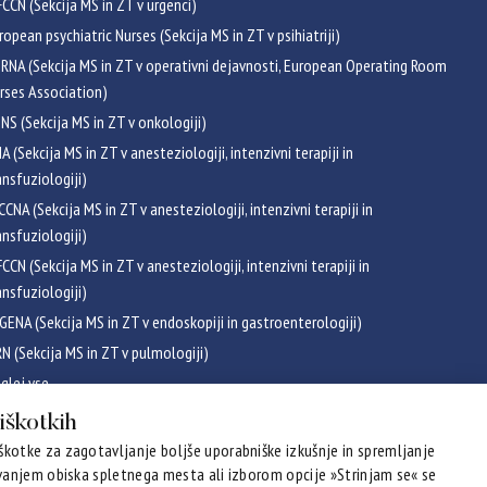
CCN (Sekcija MS in ZT v urgenci)
ropean psychiatric Nurses (Sekcija MS in ZT v psihiatriji)
RNA (Sekcija MS in ZT v operativni dejavnosti, European Operating Room
rses Association)
NS (Sekcija MS in ZT v onkologiji)
NA (Sekcija MS in ZT v anesteziologiji, intenzivni terapiji in
ansfuziologiji)
CCNA (Sekcija MS in ZT v anesteziologiji, intenzivni terapiji in
ansfuziologiji)
CCN (Sekcija MS in ZT v anesteziologiji, intenzivni terapiji in
ansfuziologiji)
GENA (Sekcija MS in ZT v endoskopiji in gastroenterologiji)
RN (Sekcija MS in ZT v pulmologiji)
glej vse
ikati
piškotkih
kotke za zagotavljanje boljše uporabniške izkušnje in spremljanje
evanjem obiska spletnega mesta ali izborom opcije »Strinjam se« se