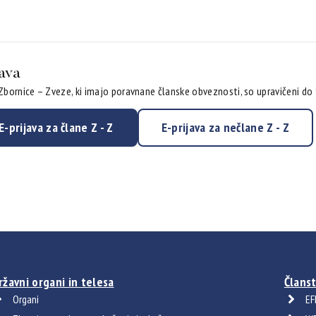
java
 Zbornice – Zveze, ki imajo poravnane članske obveznosti, so upravičeni do
E-prijava za člane Z - Z
E-prijava za nečlane Z - Z
ržavni organi in telesa
Članst
Organi
EF