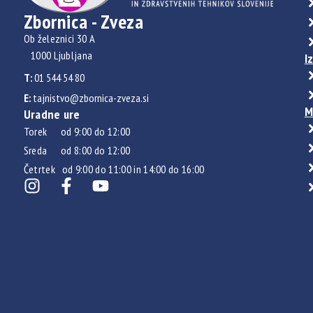
Zbornica - Zveza
Ob železnici 30 A
1000 Ljubljana
I
T:
01 544 54 80
E:
tajnistvo@zbornica-zveza.si
M
Uradne ure
Torek od 9:00 do 12:00
Sreda od 8:00 do 12:00
Četrtek od 9:00 do 11:00 in 14:00 do 16:00