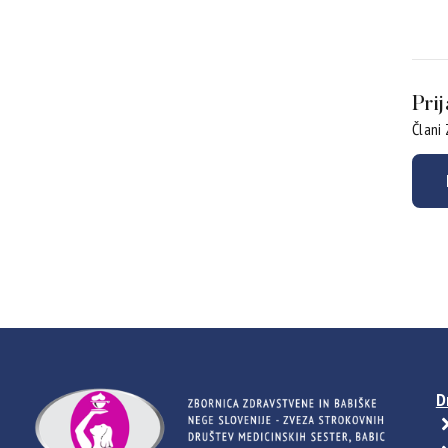
Pri
Člani
D