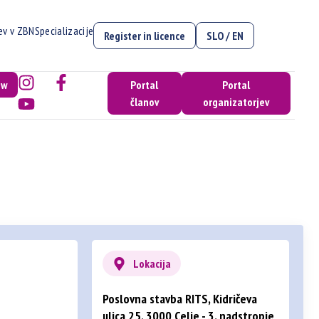
cev v ZBN
Specializacije
Register in licence
SLO / EN
ow
Portal
Portal
članov
organizatorjev
Lokacija
Poslovna stavba RITS, Kidričeva
ulica 25, 3000 Celje - 3. nadstropje