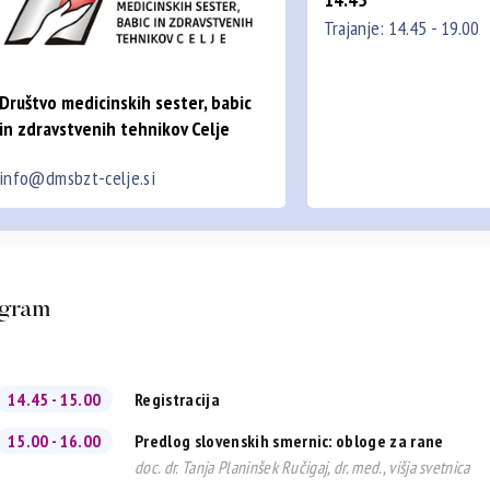
Trajanje: 14.45 - 19.00
Društvo medicinskih sester, babic
in zdravstvenih tehnikov Celje
info@dmsbzt-celje.si
gram
14.45 - 15.00
Registracija
15.00 - 16.00
Predlog slovenskih smernic: obloge za rane
doc. dr. Tanja Planinšek Ručigaj, dr. med., višja svetnica