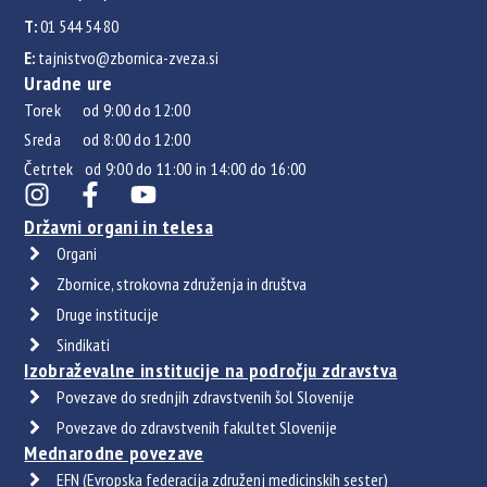
T:
01 544 54 80
E:
tajnistvo@zbornica-zveza.si
Uradne ure
Torek od 9:00 do 12:00
Sreda od 8:00 do 12:00
Četrtek od 9:00 do 11:00 in 14:00 do 16:00
Državni organi in telesa
Organi
Zbornice, strokovna združenja in društva
Druge institucije
Sindikati
Izobraževalne institucije na področju zdravstva
Povezave do srednjih zdravstvenih šol Slovenije
Povezave do zdravstvenih fakultet Slovenije
Mednarodne povezave
EFN (Evropska federacija združenj medicinskih sester)