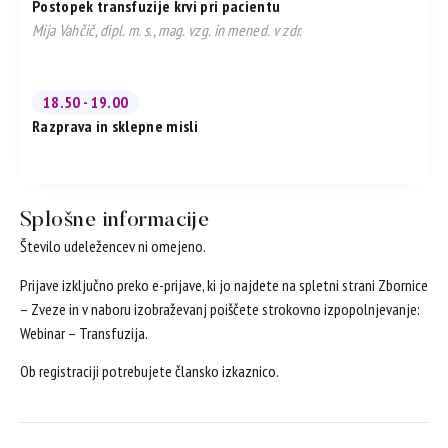
Postopek transfuzije krvi pri pacientu
Mija Vahčič, dipl. m. s., mag. vzg. in mened. v zdr.
18.50 - 19.00
Razprava in sklepne misli
Splošne informacije
Število udeležencev ni omejeno.
Prijave izključno preko e-prijave, ki jo najdete na spletni strani Zbornice
– Zveze in v naboru izobraževanj poiščete strokovno izpopolnjevanje:
Webinar – Transfuzija.
Ob registraciji potrebujete člansko izkaznico.