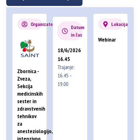
Organizator
Lokacija
Datum
in čas
Webinar
18/6/2026
16.45
Trajanje:
Zbornica -
16.45 -
Zveza,
19.00
Sekcija
medicinskih
sester in
zdravstvenih
tehnikov
za
anesteziologijo,
intenzivno