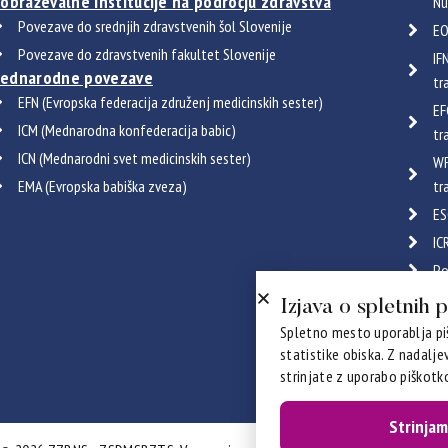
zobraževalne institucije na področju zdravstva
Nu
Povezave do srednjih zdravstvenih šol Slovenije
EO
Povezave do zdravstvenih fakultet Slovenije
IF
ednarodne povezave
tr
EFN (Evropska federacija združenj medicinskih sester)
EF
ICM (Mednarodna konfederacija babic)
tr
ICN (Mednarodni svet medicinskih sester)
WF
EMA (Evropska babiška zveza)
tr
ES
IC
Po
Certif
Izjava o spletnih 
Spletno mesto uporablja piš
statistike obiska. Z nadalj
strinjate z uporabo piškotko
Strinjam