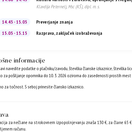
Klavdija Peternelj, Msc (KŠ), dipl. m. s.
14.45 - 15.05
Preverjanje znanja
15.05 - 15.15
Razprava, zaključek izobraževanja
ošne informacije
javi navedite podatke o plačniku/zavodu, številka članske izkaznice, številka li
ko za pošiljanje opomnika do 10. 3. 2026 oziroma do zasedenosti prostih mest 
o za točnost. S seboj prinesite člansko izkaznico.
java
acija za nečlane na strokovnem izpopolnjevanju znaša 130 €, za člane 65 
vljenem računu.