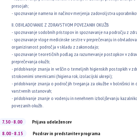
presojah;
- spoznavanje namena in načinov merjenja zadovoljstva uporabnikov 
II. OBVLADOVANJE Z ZDRAVSTVOM POVEZANIH OKUŽB
- spoznavanje sodobnih pristopov in spoznavanje na področju z zd
- spoznavanje vloge medicinske sestre v preprečevanju in obvladovan
organiziranost področja v skladu z zakonodajo;
- spoznavanje teoretičnih podlag za razumevanje postopkov v zdravs
preprečevanja okužb;
- pridobivanje znanja in veščin o temeljnih higienskih postopkih v zd
strokovnimi smernicami (higiena rok, izolacijski ukrepi);
- pridobivanje znanja o področjih tveganja za okužbe v bolnišnici in 
varstvenih ustanovah;
- pridobivanje znanje o vodenju in nenehnem izboljševanju kazalni
povezanih okužb.
7.30 - 8.00
Prijava udeležencev
8.00 - 8.15
Pozdrav in predstavitev programa