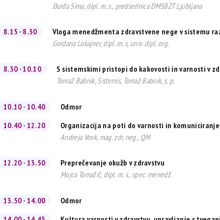
Đurđa Sima, dipl. m. s., predsednica DMSBZT Ljubljana
8.15 - 8.30
Vloga menedžmenta zdravstvene nege v sistemu raz
Gordana Lokajner, dipl. m. s, univ. dipl. org.
8.30 - 10.10
S sistemskimi pristopi do kakovosti in varnosti v z
Tomaž Babnik, Sistemis, Tomaž Babnik, s. p.
10.10 - 10.40
Odmor
10.40 - 12.20
Organizacija na poti do varnosti in komuniciranje
Andreja Vovk, mag. zdr. neg., QM
12.20 - 13.50
Preprečevanje okužb v zdravstvu
Mojca Tomažič, dipl. m. s., spec. menedž.
13.50 - 14.00
Odmor
14.00 - 14.45
Kultura varnosti v zdravstvu, upravljanje s tvega