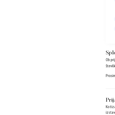
Spl
Ob pri
števil
Prosim
Pri
Kotiz
izsta