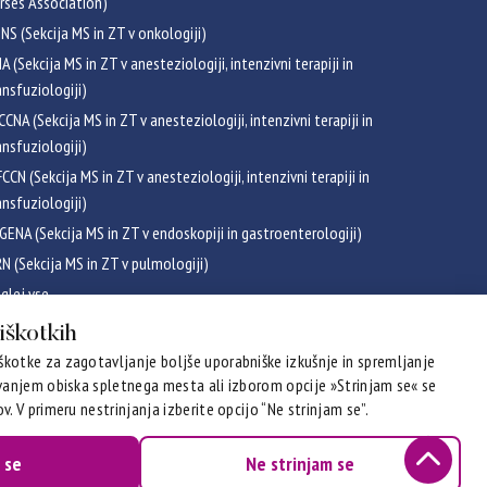
rses Association)
NS (Sekcija MS in ZT v onkologiji)
NA (Sekcija MS in ZT v anesteziologiji, intenzivni terapiji in
ansfuziologiji)
CCNA (Sekcija MS in ZT v anesteziologiji, intenzivni terapiji in
ansfuziologiji)
CCN (Sekcija MS in ZT v anesteziologiji, intenzivni terapiji in
ansfuziologiji)
GENA (Sekcija MS in ZT v endoskopiji in gastroenterologiji)
RN (Sekcija MS in ZT v pulmologiji)
glej vse
ikati
piškotkih
kotke za zagotavljanje boljše uporabniške izkušnje in spremljanje
evanjem obiska spletnega mesta ali izborom opcije »Strinjam se« se
v. V primeru nestrinjanja izberite opcijo “Ne strinjam se”.
 se
Ne strinjam se