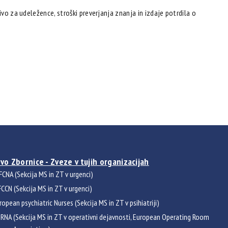
ivo za udeležence, stroški preverjanja znanja in izdaje potrdila o
vo Zbornice - Zveze v tujih organizacijah
FCNA (Sekcija MS in ZT v urgenci)
CCN (Sekcija MS in ZT v urgenci)
ropean psychiatric Nurses (Sekcija MS in ZT v psihiatriji)
RNA (Sekcija MS in ZT v operativni dejavnosti, European Operating Room