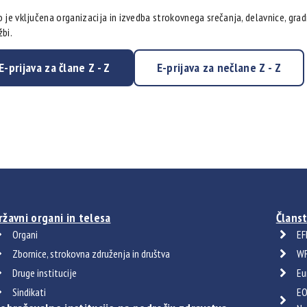
 je vključena organizacija in izvedba strokovnega srečanja, delavnice, grad
bi.
E-prijava za člane Z - Z
E-prijava za nečlane Z - Z
ržavni organi in telesa
Članst
Organi
EF
Zbornice, strokovna združenja in društva
WF
Druge institucije
Eu
Sindikati
EO