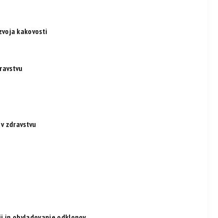
voja kakovosti
dravstvu
 v zdravstvu
nji in obvladovanje odklonov