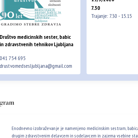
7.30
Trajanje: 7.30 - 15.15
Društvo medicinskih sester, babic
in zdravstvenih tehnikov Ljubljana
041 754 695
drustvomedsesljubljana@gmail.com
gram
Enodnevno izobraževanje je namenjeno medicinskim sestram, babic
drugim zdravstvenim delavcem in sodelavcem in zajema vsebine st