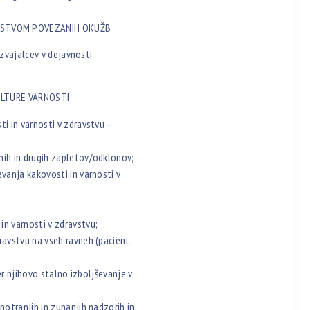
AVSTVOM POVEZANIH OKUŽB
izvajalcev v dejavnosti
ULTURE VARNOSTI
i in varnosti v zdravstvu –
ih in drugih zapletov/odklonov;
vanja kakovosti in varnosti v
n varnosti v zdravstvu;
avstvu na vseh ravneh (pacient,
er njihovo stalno izboljševanje v
otranjih in zunanjih nadzorih in