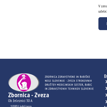
V ceno
udelež
D
Zbornica - Zveza
Ob železnici 30 A
1000 Ljubljana