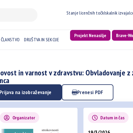
Stanje licenčnih točk
Iskalnik izvajal
Projekt Nenasilje
Brave-W
ČLANSTVO
DRUŠTVA IN SEKCIJE
ovost in varnost v zdravstvu: Obvladovanje 
enca
Prijava na izobraževanje
Prenesi PDF
Organizator
Datum in čas
19/3/2026