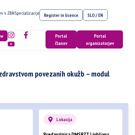
cev v ZBN
Specializacije
Register in licence
SLO / EN
ow
Portal
Portal
članov
organizatorjev
z zdravstvom povezanih okužb – modul
Lokacija
Predavalnica DMSBZT Ljubljana,