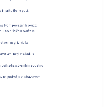
in pritožbene poti..
ravstvom povezanih okužb;
ju bolnišničnih okužb in
tveni negi iz vidika
ravstveni negi v skladu s
drugih zdravstvenih in socialno
kov na področju z zdravstvom