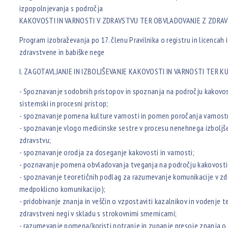
izpopolnjevanja s področja
KAKOVOSTI IN VARNOSTI V ZDRAVSTVU TER OBVLADOVANJE Z ZDR
Program izobraževanja po 17. členu Pravilnika o registru in licencah 
zdravstvene in babiške nege
I. ZAGOTAVLJANJE IN IZBOLJŠEVANJE KAKOVOSTI IN VARNOSTI TER K
- Spoznavanje sodobnih pristopov in spoznanja na področju kakovost
sistemski in procesni pristop;
- spoznavanje pomena kulture varnosti in pomen poročanja varnostn
- spoznavanje vlogo medicinske sestre v procesu nenehnega izboljše
zdravstvu;
- spoznavanje orodja za doseganje kakovosti in varnosti;
- poznavanje pomena obvladovanja tveganja na področju kakovosti i
- spoznavanje teoretičnih podlag za razumevanje komunikacije v zdr
medpoklicno komunikacijo);
- pridobivanje znanja in veščin o vzpostaviti kazalnikov in vodenje t
zdravstveni negi v skladu s strokovnimi smernicami;
- razumevanje pomena/koristi notranje in zunanje presoje znanja o n