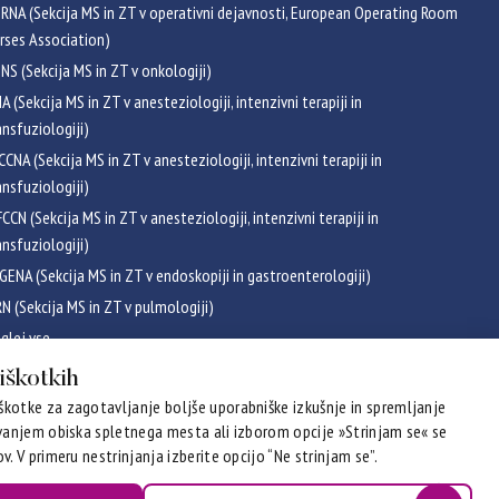
RNA (Sekcija MS in ZT v operativni dejavnosti, European Operating Room
rses Association)
NS (Sekcija MS in ZT v onkologiji)
NA (Sekcija MS in ZT v anesteziologiji, intenzivni terapiji in
ansfuziologiji)
CCNA (Sekcija MS in ZT v anesteziologiji, intenzivni terapiji in
ansfuziologiji)
CCN (Sekcija MS in ZT v anesteziologiji, intenzivni terapiji in
ansfuziologiji)
GENA (Sekcija MS in ZT v endoskopiji in gastroenterologiji)
RN (Sekcija MS in ZT v pulmologiji)
glej vse
ikati
piškotkih
kotke za zagotavljanje boljše uporabniške izkušnje in spremljanje
evanjem obiska spletnega mesta ali izborom opcije »Strinjam se« se
v. V primeru nestrinjanja izberite opcijo “Ne strinjam se”.