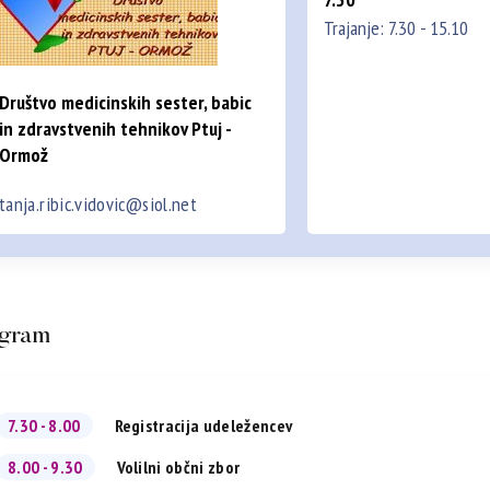
Trajanje: 7.30 - 15.10
Društvo medicinskih sester, babic
in zdravstvenih tehnikov Ptuj -
Ormož
tanja.ribic.vidovic@siol.net
gram
7.30 - 8.00
Registracija udeležencev
8.00 - 9.30
Volilni občni zbor