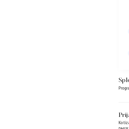
Spl
Progra
Pri
Kotiz
DMSBZ