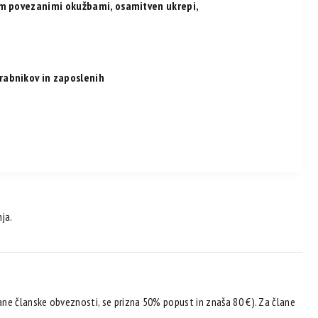
om povezanimi okužbami, osamitven ukrepi,
rabnikov in zaposlenih
ja.
ne članske obveznosti, se prizna 50% popust in znaša 80 €). Za člane