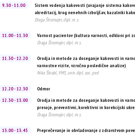
9.30 - 11.00
Sistem vodenja kakovosti (uvajanje sistema kakovo
akreditacij, krog nenehnih izboljšav, kazalniki kak
Draga Štromajer, dipl. m. s.
11.00 - 11.30
Varnost pacientov (kultura varnosti, odkloni pri 
Draga Štromajer, dipl. m. s.
11.30 - 12.20
Orodja in metode za doseganje kakovosti in varnos
varnostne vizite, vzročno posledične analize)
Nika Škrabl, VMS, univ. dipl. soc. ped
12.20 - 12.30
Odmor
12.30 - 13.00
Orodja in metode za doseganje kakovosti in varnos
presoje, preventivni, korektivni in korekcijski ukre
Draga Štromajer, dipl. m. s.
13.00 - 13.45
Preprečevanje in obvladovanje z zdravstvom pove