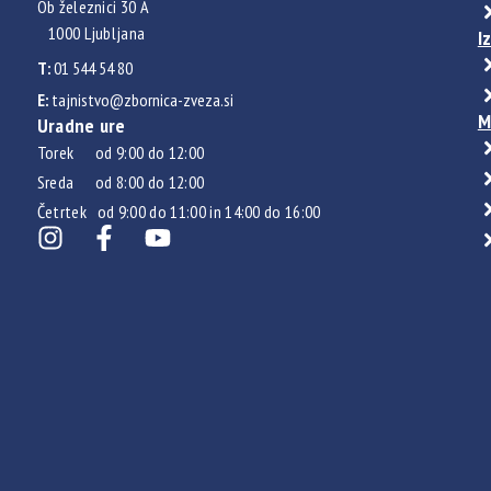
Ob železnici 30 A
1000 Ljubljana
I
T:
01 544 54 80
E:
tajnistvo@zbornica-zveza.si
M
Uradne ure
Torek od 9:00 do 12:00
Sreda od 8:00 do 12:00
Četrtek od 9:00 do 11:00 in 14:00 do 16:00