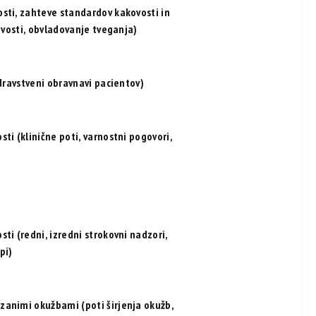
sti, zahteve standardov kakovosti in
ovosti, obvladovanje tveganja)
zdravstveni obravnavi pacientov)
ti (klinične poti, varnostni pogovori,
ti (redni, izredni strokovni nadzori,
pi)
zanimi okužbami (poti širjenja okužb,