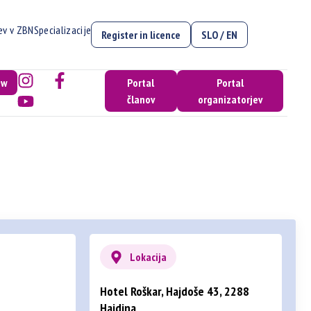
cev v ZBN
Specializacije
Register in licence
SLO / EN
ow
Portal
Portal
članov
organizatorjev
Lokacija
Hotel Roškar, Hajdoše 43, 2288
Hajdina