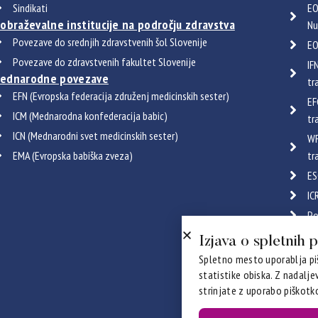
Sindikati
EO
zobraževalne institucije na področju zdravstva
Nu
Povezave do srednjih zdravstvenih šol Slovenije
EO
Povezave do zdravstvenih fakultet Slovenije
IF
ednarodne povezave
tr
EFN (Evropska federacija združenj medicinskih sester)
EF
ICM (Mednarodna konfederacija babic)
tr
ICN (Mednarodni svet medicinskih sester)
WF
EMA (Evropska babiška zveza)
tr
ES
IC
Po
Certif
Izjava o spletnih 
Spletno mesto uporablja piš
statistike obiska. Z nadalj
strinjate z uporabo piškotko