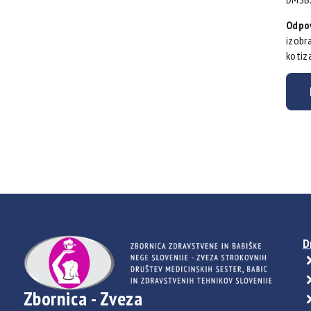
Odpov
izobra
kotiza
D
Zbornica - Zveza