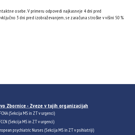
ntaktne osebe. V primeru odpovedi najkasneje 4 dni pred
vključno 3 dni pred izobraževanjem, se zaračuna stroške v višini 50 %
vo Zbornice - Zveze v tujih organizacijah
FCNA (Sekcija MS in ZT v urgenci)
CCN (Sekcija MS in ZT v urgenci)
ropean psychiatric Nurses (Sekcija MS in ZT v psihiatriji)