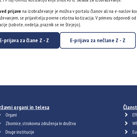
ed prijave
na izobraževanje je možna v portalu članov ali na e-naslov ko
ževanjem, se prijavitelju povrne celotna kotizacija. V primeru odpovedi od 
cije (sobote, nedelja, praznik se ne štejejo).
E-prijava za člane Z - Z
E-prijava za nečlane Z - Z
ržavni organi in telesa
Članst
Organi
EF
Zbornice, strokovna združenja in društva
WF
Druge institucije
Eu