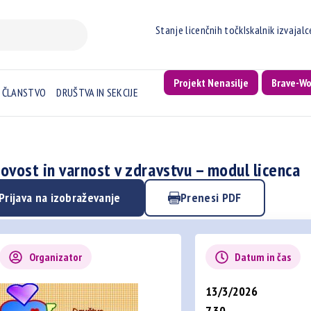
Stanje licenčnih točk
Iskalnik izvajal
Projekt Nenasilje
Brave-W
ČLANSTVO
DRUŠTVA IN SEKCIJE
ovost in varnost v zdravstvu – modul licenca
Prijava na izobraževanje
Prenesi PDF
Organizator
Datum in čas
13/3/2026
7.30