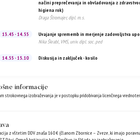
načini preprečevanja in obvladovanja z zdravstv
higiena rok)
Draga Štromajer, dipl. m. s.
13.45 - 14.55
Uvajanje sprememb in merjenje zadovoljstva upo
Nika Škrabl, VMS, univ. dipl. soc. ped
14.55 - 15.10
Diskusija in zaključek - kosilo
ošne informacije
m strokovnega izobraževanja je v postopku pridobivanja licenčnega vrednoten
java
acija z vštetim DDV znaša 160 € (članom Zbornice – Zveze, ki imajo poravna
T Ptuj-Ormož kotizacijo krije Društvo iz Sklada za izobraževanje.