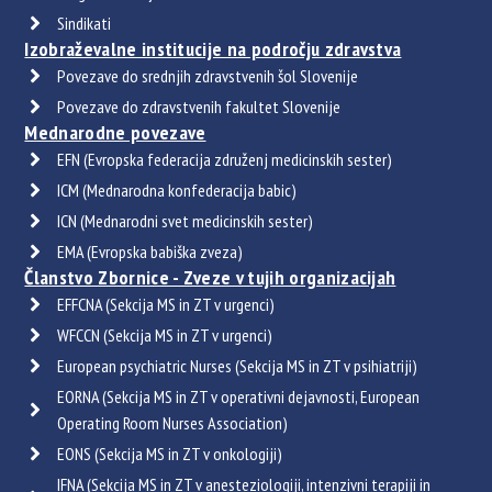
Sindikati
Izobraževalne institucije na področju zdravstva
Povezave do srednjih zdravstvenih šol Slovenije
Povezave do zdravstvenih fakultet Slovenije
Mednarodne povezave
EFN (Evropska federacija združenj medicinskih sester)
ICM (Mednarodna konfederacija babic)
ICN (Mednarodni svet medicinskih sester)
EMA (Evropska babiška zveza)
Članstvo Zbornice - Zveze v tujih organizacijah
EFFCNA (Sekcija MS in ZT v urgenci)
WFCCN (Sekcija MS in ZT v urgenci)
European psychiatric Nurses (Sekcija MS in ZT v psihiatriji)
EORNA (Sekcija MS in ZT v operativni dejavnosti, European
Operating Room Nurses Association)
EONS (Sekcija MS in ZT v onkologiji)
IFNA (Sekcija MS in ZT v anesteziologiji, intenzivni terapiji in