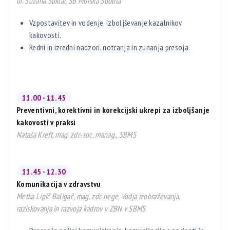
dr. Suzana Šuklar, SB Murska Sobota
Vzpostavitev in vodenje, izboljševanje kazalnikov
kakovosti.
Redni in izredni nadzori, notranja in zunanja presoja.
11.00 - 11.45
Preventivni, korektivni in korekcijski ukrepi za izboljšanje
kakovosti v praksi
Nataša Kreft, mag. zdr.-soc. manag., SBMS
11.45 - 12.30
Komunikacija v zdravstvu
Metka Lipič Baligač, mag. zdr. nege, Vodja izobraževanja,
raziskovanja in razvoja kadrov v ZBN v SBMS