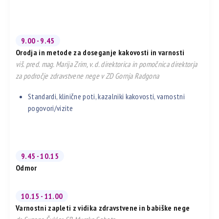
9.00 - 9.45
Orodja in metode za doseganje kakovosti in varnosti
viš. pred. mag. Marija Zrim, v. d. direktorica in pomočnica direktorja
za področje zdravstvene nege v ZD Gornja Radgona
Standardi, klinične poti, kazalniki kakovosti, varnostni
pogovori/vizite
9.45 - 10.15
Odmor
10.15 - 11.00
Varnostni zapleti z vidika zdravstvene in babiške nege