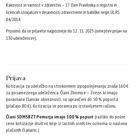
Kakovost in varnost v zdravstvu – 17. člen Pravilnika o registru in
licencah izvajalcev v dejavnosti zdravstvene in babiške nege, UL RS
84/2014
Prosimo, da se prijavite najpozneje do 12 . 11. 2025 (omejitev prijav na
130 udeležencev).
Prijava
Kotizacija za udeležbo na strokovnem izpopolnjevanju znaša 160 €
za posameznega udeleženca. Člani Zbornice – Zveze, ki imajo
poravnane članske obveznosti, so upravičeni do 50 % popusta
(plačajo 80 €). Kotizacija se poravna po izstavljenem računu.
Člani SDMSBZT Pomurja imajo 100 % popust
(razliko do polne
cene kotizacije društvo krije iz lastnih sredstev oziroma iz naslova
plačanih članarin.)