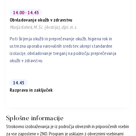
14.00 - 14.45
Obvladovanje okužb v zdravstvu
Marija Kohek, M. Sc. (Avstrija), dipl. m. s.
Poti širjenja okužb in preprečevanje okužb, higiena rok in
ustrezna uporaba varovalnih sredstev, ukrepi standardne
izolacije, obvladovanje tveganj na področju preprečevanja
okužb v zdravstvu.
14.45
Razprava in zaključek
Splošne informacije
Strokovno izobraževanja je iz področja obveznih in priporočenih vsebin
za vse zaposlene v ZNO. Program je usklajen z obveznimi vsebinami