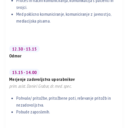
Proces in načini komuniciranja, komunikacija s pacienti in
svojci.
Med poklicno komuniciranje, komuniciranje z javnostjo,
mediacijska pisarna.
12.30 - 13.15
Odmor
13.15 - 14.00
Merjenje zadovoljstva uporabnikov
prim. asist. Daniel Grabar, dr. med. spec.
Pohvale/ pritožbe, pritožbene poti, reševanje pritožb in
nezadovoljstva.
Pobude zaposlenih.