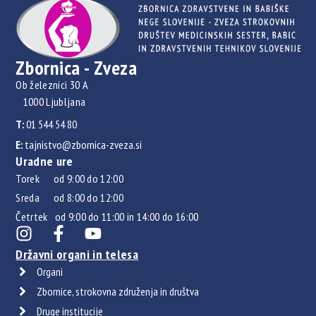
Zbornica - Zveza
Ob železnici 30 A
1000 Ljubljana
T:
01 544 54 80
E:
tajnistvo@zbornica-zveza.si
Uradne ure
Torek od 9:00 do 12:00
Sreda od 8:00 do 12:00
Četrtek od 9:00 do 11:00 in 14:00 do 16:00
Državni organi in telesa
Organi
Zbornice, strokovna združenja in društva
Druge institucije