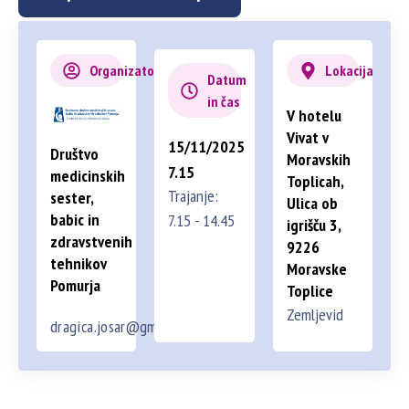
Organizator
Lokacija
Datum
in čas
V hotelu
Vivat v
15/11/2025
Društvo
Moravskih
7.15
medicinskih
Toplicah,
Trajanje:
sester,
Ulica ob
babic in
7.15 - 14.45
igrišču 3,
zdravstvenih
9226
tehnikov
Moravske
Pomurja
Toplice
Zemljevid
dragica.josar@gmail.com