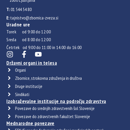
1000 Ljubljana
T:
01 544 54 80
E:
tajnistvo@zbornica-zveza.si
Uradne ure
Torek od 9:00 do 12:00
Sreda od 8:00 do 12:00
Četrtek od 9:00 do 11:00 in 14:00 do 16:00
Državni organi in telesa
Organi
Zbornice, strokovna združenja in društva
Druge institucije
Sindikati
Izobraževalne institucije na področju zdravstva
Povezave do srednjih zdravstvenih šol Slovenije
Povezave do zdravstvenih fakultet Slovenije
Mednarodne povezave