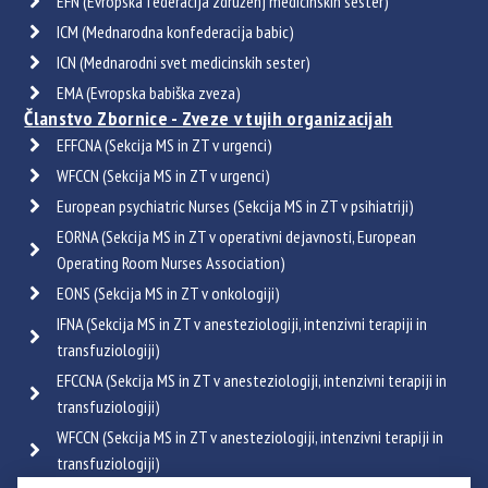
EFN (Evropska federacija združenj medicinskih sester)
ICM (Mednarodna konfederacija babic)
ICN (Mednarodni svet medicinskih sester)
EMA (Evropska babiška zveza)
Članstvo Zbornice - Zveze v tujih organizacijah
EFFCNA (Sekcija MS in ZT v urgenci)
WFCCN (Sekcija MS in ZT v urgenci)
European psychiatric Nurses (Sekcija MS in ZT v psihiatriji)
EORNA (Sekcija MS in ZT v operativni dejavnosti, European
Operating Room Nurses Association)
EONS (Sekcija MS in ZT v onkologiji)
IFNA (Sekcija MS in ZT v anesteziologiji, intenzivni terapiji in
transfuziologiji)
EFCCNA (Sekcija MS in ZT v anesteziologiji, intenzivni terapiji in
transfuziologiji)
WFCCN (Sekcija MS in ZT v anesteziologiji, intenzivni terapiji in
transfuziologiji)