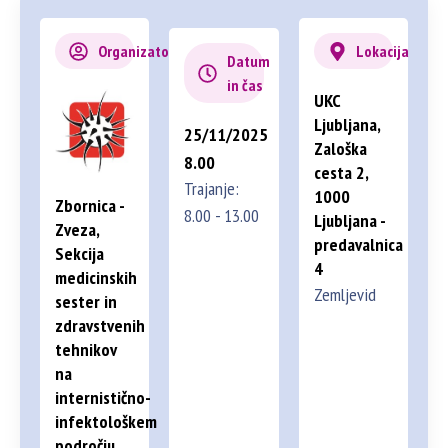
Organizator
Lokacija
Datum
in čas
UKC
Ljubljana,
25/11/2025
Zaloška
8.00
cesta 2,
Trajanje:
1000
Zbornica -
8.00 - 13.00
Ljubljana -
Zveza,
predavalnica
Sekcija
4
medicinskih
Zemljevid
sester in
zdravstvenih
tehnikov
na
internistično-
infektološkem
področju