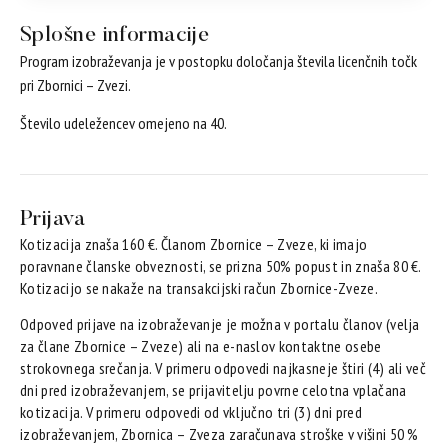
Splošne informacije
Program izobraževanja je v postopku določanja števila licenčnih točk
pri Zbornici – Zvezi.
Število udeležencev omejeno na 40.
Prijava
Kotizacija znaša 160 €. Članom Zbornice – Zveze, ki imajo
poravnane članske obveznosti, se prizna 50% popust in znaša 80 €.
Kotizacijo se nakaže na transakcijski račun Zbornice-Zveze.
Odpoved prijave na izobraževanje je možna v portalu članov (velja
za člane Zbornice – Zveze) ali na e-naslov kontaktne osebe
strokovnega srečanja. V primeru odpovedi najkasneje štiri (4) ali več
dni pred izobraževanjem, se prijavitelju povrne celotna vplačana
kotizacija. V primeru odpovedi od vključno tri (3) dni pred
izobraževanjem, Zbornica – Zveza zaračunava stroške v višini 50 %