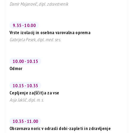
Damir Majanovič, dipl. zdravstvenik
9.35 - 10.00
Vrste izolacij in osebna varovalna oprema
Gabrijela Pesek, dipl. med. ses.
10.00 - 10.15
Odmor
10.15 - 10.35
Cepljenje za(ščit)a za vse
Asja Jaklič, dipl. m. s.
10.35 - 11.00
Obravnava noric v odrasli dobi-zapleti in zdravljenje