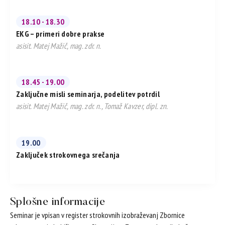
18.10 - 18.30
EKG – primeri dobre prakse
asisit. Matej Mažič, mag. zdr. n.
18.45 - 19.00
Zaključne misli seminarja, podelitev potrdil
asisit. Matej Mažič, mag. zdr. n., Tomaž Kavzer, dipl. zn.
19.00
Zaključek strokovnega srečanja
Splošne informacije
Seminar je vpisan v register strokovnih izobraževanj Zbornice