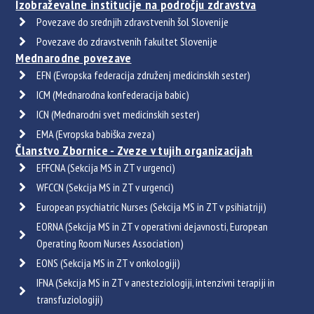
Izobraževalne institucije na področju zdravstva
Povezave do srednjih zdravstvenih šol Slovenije
Povezave do zdravstvenih fakultet Slovenije
Mednarodne povezave
EFN (Evropska federacija združenj medicinskih sester)
ICM (Mednarodna konfederacija babic)
ICN (Mednarodni svet medicinskih sester)
EMA (Evropska babiška zveza)
Članstvo Zbornice - Zveze v tujih organizacijah
EFFCNA (Sekcija MS in ZT v urgenci)
WFCCN (Sekcija MS in ZT v urgenci)
European psychiatric Nurses (Sekcija MS in ZT v psihiatriji)
EORNA (Sekcija MS in ZT v operativni dejavnosti, European
Operating Room Nurses Association)
EONS (Sekcija MS in ZT v onkologiji)
IFNA (Sekcija MS in ZT v anesteziologiji, intenzivni terapiji in
transfuziologiji)