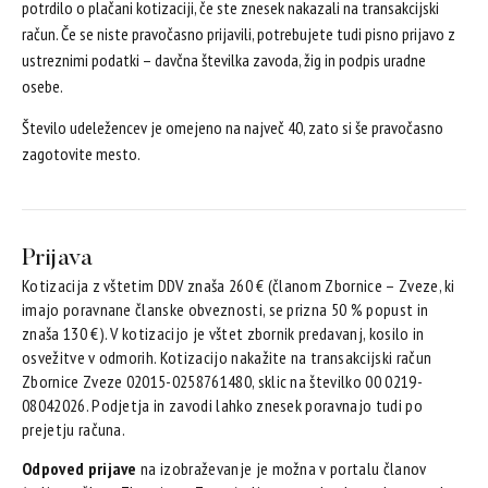
potrdilo o plačani kotizaciji, če ste znesek nakazali na transakcijski
račun. Če se niste pravočasno prijavili, potrebujete tudi pisno prijavo z
ustreznimi podatki – davčna številka zavoda, žig in podpis uradne
osebe.
Število udeležencev je omejeno na največ 40, zato si še pravočasno
zagotovite mesto.
Prijava
Kotizacija z vštetim DDV znaša 260 € (članom Zbornice – Zveze, ki
imajo poravnane članske obveznosti, se prizna 50 % popust in
znaša 130 €). V kotizacijo je vštet zbornik predavanj, kosilo in
osvežitve v odmorih. Kotizacijo nakažite na transakcijski račun
Zbornice Zveze 02015-0258761480, sklic na številko 00 0219-
08042026. Podjetja in zavodi lahko znesek poravnajo tudi po
prejetju računa.
Odpoved prijave
na izobraževanje je možna v portalu članov