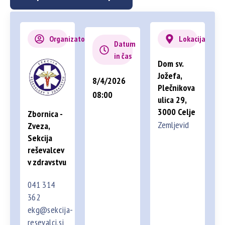
Organizator
Lokacija
Datum
in čas
Dom sv.
Jožefa,
8/4/2026
Plečnikova
08:00
ulica 29,
3000 Celje
Zbornica -
Zemljevid
Zveza,
Sekcija
reševalcev
v zdravstvu
041 314
362
ekg@sekcija-
resevalci.si