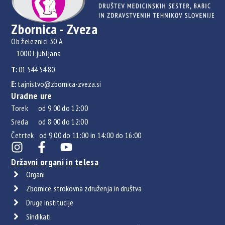
Zbornica - Zveza
Ob železnici 30 A
1000 Ljubljana
T:
01 544 54 80
E:
tajnistvo@zbornica-zveza.si
Uradne ure
Torek od 9:00 do 12:00
Sreda od 8:00 do 12:00
Četrtek od 9:00 do 11:00 in 14:00 do 16:00
Državni organi in telesa
Organi
Zbornice, strokovna združenja in društva
Druge institucije
Sindikati