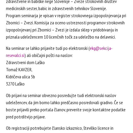
zdravstvene in babiške nege Slovenije – Zveze strokovnih društev
medicinskih sester, babic in zdravstvenih tehnikov Slovenije.
Program seminarja je vpisan v register strokovnega izpopolnjevanja pri
Zbornici – Zvezi. Komisija za oceno ustreznosti programov strokovnih
izpopolnjevanj pri Zbornici – Zvezi je izdala sklep v pridobivanju in
priznala udeležencem 10 licenčnih točk za udeležbo na delavnici.
Na seminar se lahko prijavite tudi po elektronski (
ekg@sekcija-
resevalci.si
) ali običajni pošti na naslov:
Zdravstveni dom Laško
Tomaž KAVZER,
Kidričeva ulica 5b
3270 Laško
Ob prijavi na seminar obvezno posredujte tudi elektronski naslov
udeležencev, da jim bomo lahko predčasno posredovali gradivo. Če se
boste prijavili preko portala članov, preverite svoje kontaktne podatke
pred potrditvijo prijave.
Ob registraciji potrebujete člansko izkaznico, številko licence in