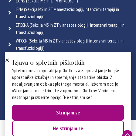
EONS (Sekcija MS in ZT v onkologiji)
IFNA (Sekcija MS in ZT v anesteziologiji, intenzivni terapiji in
transfuziologiji)
EFCCNA (Sekcija MS in ZT v anesteziologiji, intenzivni terapiji in
transfuziologiji)
WFCCN (Sekcija MS in ZT v anesteziologiji, intenzivni terapiji in
transfuziologiji)
ESGENA (Sekcija MS in ZT v endoskopiji in gastroenterologiji)
Izjava o spletnih piškotkih
ICRN (Sekcija MS in ZT v pulmologiji)
Spletno mesto uporablja piškotke za zagotavljanje boljše
Poglej vse
uporabniške izkušnje in spremljanje statistike obiska. Z
Certifikati
nadaljevanjem obiska spletnega mesta ali izborom opcije
»Strinjam se« se strinjate z uporabo piškotkov. V primeru
nestrinjanja izberite opcijo “Ne strinjam se”.
Strinjam se
Ne strinjam se
© 2026 ZZBNS - ZSDMSBZTS. Vse pravice pridržane.
Izdelava:
Prelom d.o.o.