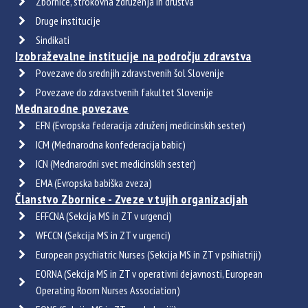
Zbornice, strokovna združenja in društva
Druge institucije
Sindikati
Izobraževalne institucije na področju zdravstva
Povezave do srednjih zdravstvenih šol Slovenije
Povezave do zdravstvenih fakultet Slovenije
Mednarodne povezave
EFN (Evropska federacija združenj medicinskih sester)
ICM (Mednarodna konfederacija babic)
ICN (Mednarodni svet medicinskih sester)
EMA (Evropska babiška zveza)
Članstvo Zbornice - Zveze v tujih organizacijah
EFFCNA (Sekcija MS in ZT v urgenci)
WFCCN (Sekcija MS in ZT v urgenci)
European psychiatric Nurses (Sekcija MS in ZT v psihiatriji)
EORNA (Sekcija MS in ZT v operativni dejavnosti, European
Operating Room Nurses Association)