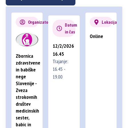
Organizator
Lokacija
Datum
in čas
Online
12/2/2026
16.45
Zbornica
Trajanje:
zdravstvene
16.45 -
in babiške
nege
19.00
Slovenije -
Zveza
strokovnih
društev
medicinskih
sester,
babic in