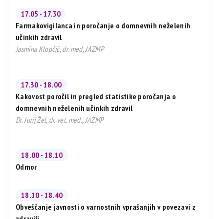
17.05 - 17.30
Farmakovigilanca in poročanje o domnevnih neželenih
učinkih zdravil
Jasmina Klopčič, dr. med, JAZMP
17.30 - 18.00
Kakovost poročil in pregled statistike poročanja o
domnevnih neželenih učinkih zdravil
Dr. Jurij Žel, dr. vet. med., JAZMP
18.00 - 18.10
Odmor
18.10 - 18.40
Obveščanje javnosti o varnostnih vprašanjih v povezavi z
zdravili