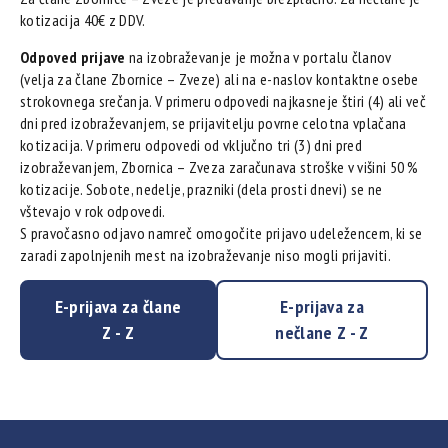
kotizacija 40€ z DDV.
Odpoved prijave
na izobraževanje je možna v portalu članov
(velja za člane Zbornice – Zveze) ali na e-naslov kontaktne osebe
strokovnega srečanja. V primeru odpovedi najkasneje štiri (4) ali več
dni pred izobraževanjem, se prijavitelju povrne celotna vplačana
kotizacija. V primeru odpovedi od vključno tri (3) dni pred
izobraževanjem, Zbornica – Zveza zaračunava stroške v višini 50 %
kotizacije. Sobote, nedelje, prazniki (dela prosti dnevi) se ne
vštevajo v rok odpovedi.
S pravočasno odjavo namreč omogočite prijavo udeležencem, ki se
zaradi zapolnjenih mest na izobraževanje niso mogli prijaviti.
E-prijava za člane
E-prijava za
Z - Z
nečlane Z - Z