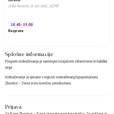
Urška Porovne, dr. vet. med., JAZMP
18.40 - 19.00
Razprava
Splošne informacije
Program izobraževanja je namenjen izvajalcem zdravstvene in babiške
nege.
Izobraževanje je vpisano v register izobraževanj/izpopolnjevanj
Zbornice – Zveze in bo licenčno ovrednoteno.
Prijava
Za člane Zbornice – Zveze je predavanje brezplačno. Za nečlane je