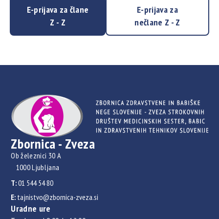
E-prijava za člane
E-prijava za
Z - Z
nečlane Z - Z
Zbornica - Zveza
Ob železnici 30 A
1000 Ljubljana
T:
01 544 54 80
E:
tajnistvo@zbornica-zveza.si
Uradne ure