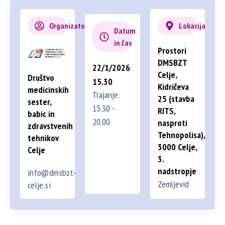
Organizator
Lokacija
Datum
in čas
Prostori
DMSBZT
22/1/2026
Celje,
Društvo
15.30
Kidričeva
medicinskih
Trajanje:
25 (stavba
sester,
15.30 -
RITS,
babic in
20.00
nasproti
zdravstvenih
Tehnopolisa),
tehnikov
3000 Celje,
Celje
3.
nadstropje
info@dmsbzt-
Zemljevid
celje.si