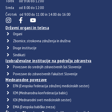
Torek od 9:00 do 12:00
Sreda od 8:00 do 12:00
Četrtek od 9:00 do 11:00 in 14:00 do 16:00
Državni organi in telesa
Organi
Zbornice, strokovna združenja in društva
Druge institucije
Sindikati
Izobraževalne institucije na področju zdravstva
Povezave do srednjih zdravstvenih šol Slovenije
Povezave do zdravstvenih fakultet Slovenije
Mednarodne povezave
EFN (Evropska federacija združenj medicinskih sester)
ICM (Mednarodna konfederacija babic)
ICN (Mednarodni svet medicinskih sester)
EMA (Evropska babiška zveza)