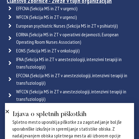
Članstvo Zbornice - Zveze v tujih organizacijah
EFFCNA (Sekcija MS in ZT v urgenci)
WFCCN (Sekcija MS in ZT v urgenci)
European psychiatric Nurses (Sekcija MS in ZT v psihiatriji)
EORNA (Sekcija MS in ZT v operativni dejavnosti, European
Operating Room Nurses Association)
EONS (Sekcija MS in ZT v onkologiji)
IFNA (Sekcija MS in ZT v anesteziologiji, intenzivni terapiji in
transfuziologiji)
EFCCNA (Sekcija MS in ZT v anesteziologiji, intenzivni terapiji in
transfuziologiji)
WFCCN (Sekcija MS in ZT v anesteziologiji, intenzivni terapiji in
transfuziologiji)
ESGENA (Sekcija MS in ZT v endoskopiji in gastroenterologiji)
Izjava o spletnih piškotkih
ICRN (Sekcija MS in ZT v pulmologiji)
Spletno mesto uporablja piškotke za zagotavljanje boljše
Poglej vse
uporabniške izkušnje in spremljanje statistike obiska. Z
Certifikati
nadaljevanjem obiska spletnega mesta ali izborom opcije