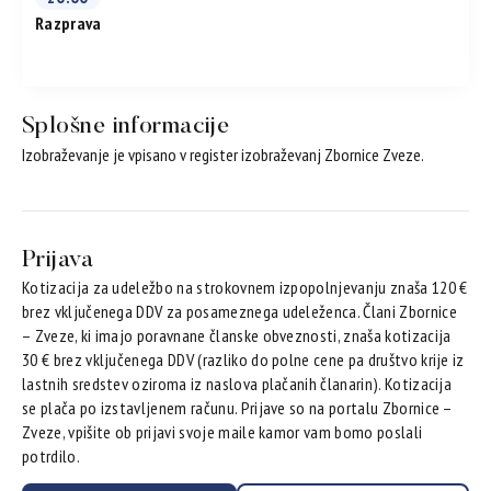
Razprava
Splošne informacije
Izobraževanje je vpisano v register izobraževanj Zbornice Zveze.
Prijava
Kotizacija za udeležbo na strokovnem izpopolnjevanju znaša 120 €
brez vključenega DDV za posameznega udeleženca. Člani Zbornice
– Zveze, ki imajo poravnane članske obveznosti, znaša kotizacija
30 € brez vključenega DDV (razliko do polne cene pa društvo krije iz
lastnih sredstev oziroma iz naslova plačanih članarin). Kotizacija
se plača po izstavljenem računu. Prijave so na portalu Zbornice –
Zveze, vpišite ob prijavi svoje maile kamor vam bomo poslali
potrdilo.