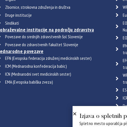
Zbornice, strokovna združenja in društva
WF
Druge institucije
Eu
Sindikati
EO
zobraževalne institucije na področju zdravstva
Nu
Povezave do srednjih zdravstvenih šol Slovenije
EO
Povezave do zdravstvenih fakultet Slovenije
IF
ednarodne povezave
tr
EFN (Evropska federacija združenj medicinskih sester)
EF
ICM (Mednarodna konfederacija babic)
tr
ICN (Mednarodni svet medicinskih sester)
WF
EMA (Evropska babiška zveza)
tr
ES
IC
Po
Certif
Izjava o spletnih 
Spletno mesto uporablja piš