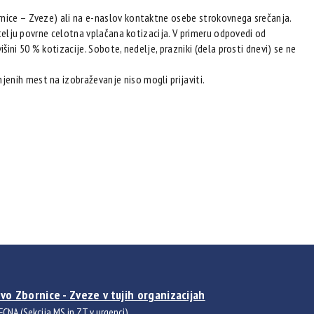
rnice – Zveze) ali na e-naslov kontaktne osebe strokovnega srečanja.
vitelju povrne celotna vplačana kotizacija. V primeru odpovedi od
šini 50 % kotizacije. Sobote, nedelje, prazniki (dela prosti dnevi) se ne
enih mest na izobraževanje niso mogli prijaviti.
vo Zbornice - Zveze v tujih organizacijah
FCNA (Sekcija MS in ZT v urgenci)