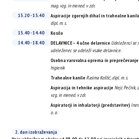
mag. vzg. in mened. v zdr.
13.20 - 13.40
Aspiracije zgornjih dihal in trahealne kanil
dipl. m. s.
13.40 - 14.40
Kosilo
14.40 - 18.40
DELAVNICE – 4 učne delavnice
Udeleženci se r
udeleženec se udeleži vsake delavnice.
Osebna varovalna oprema in preprečevanje
higienik
Trahealne kanile
Rasima Koštić, dipl. m. s.
Aspiracija in tehnike aspiracije
Nejc Pečnik, di
vzg. in mened. v zdr.
Aspiratorji in inhalatorji (predstavitev)
Ines 
o. o.
2. dan izobraževanja