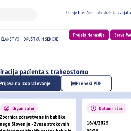
Stanje licenčnih točk
Iskalnik izvajal
Projekt Nenasilje
Brave-W
ČLANSTVO
DRUŠTVA IN SEKCIJE
iracija pacienta s traheostomo
Prijava na izobraževanje
Prenesi PDF
Organizator
Datum in čas
Zbornica zdravstvene in babiške
16/4/2025
nege Slovenije - Zveza strokovnih
društev medicinskih sester, babic in
08:30