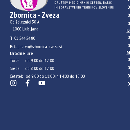
Zbornica - Zveza
Ob železnici 30 A
1000 Ljubljana
I
T:
01 544 54 80
E:
tajnistvo@zbornica-zveza.si
M
Uradne ure
Torek od 9:00 do 12:00
Sreda od 8:00 do 12:00
Četrtek od 9:00 do 11:00 in 14:00 do 16:00