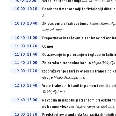
9.40 - 10.00
Vzroki za traheotomijo
doc. dr. Jure Urbančič, 
10.00 - 10.20
Posebnosti v anatomiji in fiziologiji dihal p
s.
10.20 - 10.40
ZN pacienta s traheostomo
Sabina Komić, dipl. 
mag. zdr. nege
10.40 - 11.00
Prepoznava in reševanje zapletov pri aspira
11.00 - 11.20
Odmor
11.20 - 11.40
Opazovanje in poročanje o izgledu in količin
11.40 - 12.00
ZN otroka s trahealno kanilo
Majda Oštir, dipl.
12.00 - 12.20
Izobraževanje staršev otroka s trahealno k
okolje
Majda Oštir, dipl. m. s.
12.20 - 12.40
Vrste trahealnih kanil in pomen tesnilke pri
Koštić, dipl. m. s.
12.40 - 13.00
Navodila in napotki pacientom pri oskrbi tr
notranjim vložkom
Tatjana Vidnjevič, dipl. m. s.,
13.00 - 13.20
Predstavitev standarda Aspiracija dihalnih 