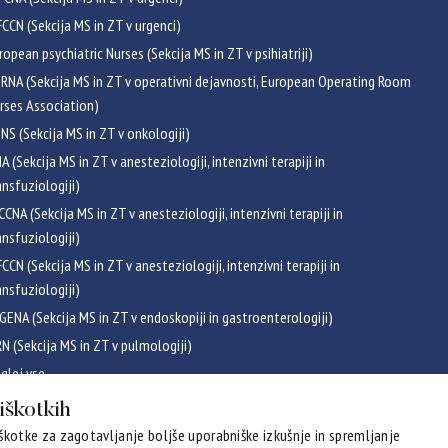
CCN (Sekcija MS in ZT v urgenci)
ropean psychiatric Nurses (Sekcija MS in ZT v psihiatriji)
RNA (Sekcija MS in ZT v operativni dejavnosti, European Operating Room
rses Association)
NS (Sekcija MS in ZT v onkologiji)
NA (Sekcija MS in ZT v anesteziologiji, intenzivni terapiji in
ansfuziologiji)
CCNA (Sekcija MS in ZT v anesteziologiji, intenzivni terapiji in
ansfuziologiji)
CCN (Sekcija MS in ZT v anesteziologiji, intenzivni terapiji in
ansfuziologiji)
GENA (Sekcija MS in ZT v endoskopiji in gastroenterologiji)
RN (Sekcija MS in ZT v pulmologiji)
glej vse
ikati
piškotkih
kotke za zagotavljanje boljše uporabniške izkušnje in spremljanje