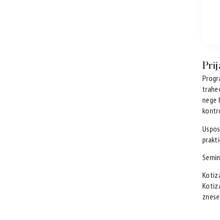
Pri
Progr
trahe
nege 
kontr
Uspos
prakt
Semin
Kotiz
Kotiz
znese