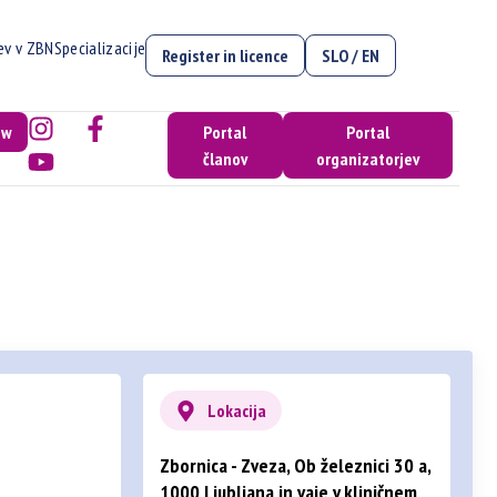
cev v ZBN
Specializacije
Register in licence
SLO / EN
ow
Portal
Portal
članov
organizatorjev
Lokacija
Zbornica - Zveza, Ob železnici 30 a,
1000 Ljubljana in vaje v kliničnem