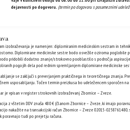
Vaje v kliničnem okolju od 08.00 do 12.00 pri izvajalcih zdravs
dejavnosti po dogovoru.
(termin po dogovoru s posameznimi udelež
java
am izobraževanja je namenjen: diplomiranim medicinskim sestram in tehni
ostomo. Diplomirane medicinske sestre bodo osvežile oziroma poglobile pr
bodo pridobili dodatno znanje/strokovno pooblastilo s področja aspiracij
oliranih pogojih dela pod rednim spremljanjem diplomirane medicinske ses
abljanje se zaključi s preverjanjem praktičnega in teoretičnega znanja. P
ičnem usposabljanju. Točen termin preizkusa bo udeležencem sporočen na 
ar je vpisan v register strokovnih izobraževanj Zbornice – Zveze.
acija z vštetim DDV znaša 480 € (članom Zbornice – Zveze, ki imajo poravna
acijo nakažite na transakcijski račun Zbornice – Zveze 02015-0258761480, s
k poravnajo tudi po prejetju računa.