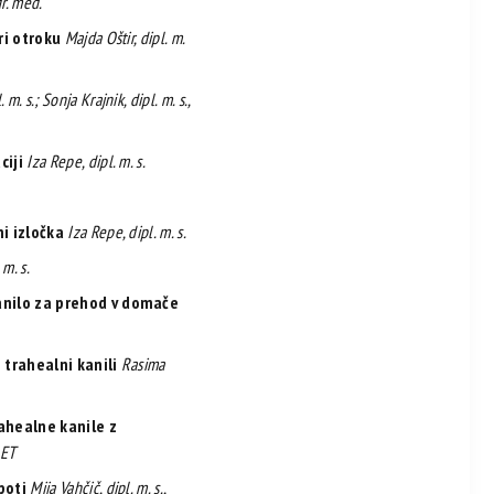
dr. med.
ri otroku
Majda Oštir, dipl. m.
m. s.; Sonja Krajnik, dipl. m. s.,
ciji
Iza Repe, dipl. m. s.
i izločka
Iza Repe, dipl. m. s.
 m. s.
anilo za prehod v domače
 trahealni kanili
Rasima
ahealne kanile z
 ET
poti
Mija Vahčič, dipl. m. s.,