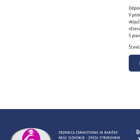
Odpov
V prim
vključ
vštev
S pra
Števi
D