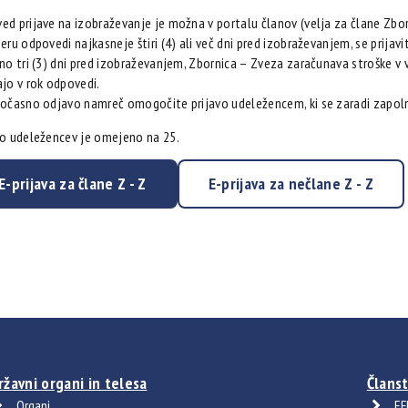
ed prijave na izobraževanje je možna v portalu članov (velja za člane Zbo
eru odpovedi najkasneje štiri (4) ali več dni pred izobraževanjem, se prija
no tri (3) dni pred izobraževanjem, Zbornica – Zveza zaračunava stroške v vi
ajo v rok odpovedi.
vočasno odjavo namreč omogočite prijavo udeležencem, ki se zaradi zapolnj
lo udeležencev je omejeno na 25.
E-prijava za člane Z - Z
E-prijava za nečlane Z - Z
ržavni organi in telesa
Članst
Organi
EF