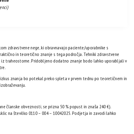
tvene
enci)
kom zdravstvene nege, ki obravnavajo paciente/uporabnike s
aktično in teoretično znanje s tega področja. Tehniki zdravstvene
e iz traheostome. Pridobljeno dodatno znanje bodo lahko uporabljali v
tre.
reizkus znanja bo potekal preko spleta v prvem tednu po teoretičnem in
izobraževanju.
ne članske obveznosti, se prizna 50 % popust in znaša 240 €).
klic na številko 0110 – 004 – 10042025. Podjetja in zavodi lahko