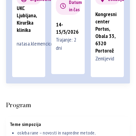
Datum
UKC
in čas
Kongresni
Ljubljana,
center
Kirurška
14-
Portus,
klinika
15/5/2026
Obala 33,
Trajanje: 2
6320
natasa.klemencic@kclj.si
dni
Portorož
Zemljevid
Program
Teme simpozija
oskrba rane – novosti in napredne metode,