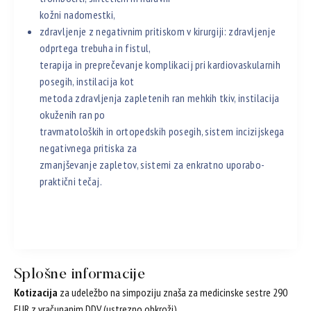
kožni nadomestki,
zdravljenje z negativnim pritiskom v kirurgiji: zdravljenje
odprtega trebuha in fistul,
terapija in preprečevanje komplikacij pri kardiovaskularnih
posegih, instilacija kot
metoda zdravljenja zapletenih ran mehkih tkiv, instilacija
okuženih ran po
travmatoloških in ortopedskih posegih, sistem incizijskega
negativnega pritiska za
zmanjševanje zapletov, sistemi za enkratno uporabo-
praktični tečaj.
Splošne informacije
Kotizacija
za udeležbo na simpoziju znaša za medicinske sestre 290
EUR z vračunanim DDV (ustrezno obkroži).