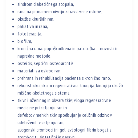
sindrom diabetičnega stopala,
rana na primarnem nivoju zdravstvene oskrbe,
okužbe kirurških ran,
paliativa in rana,
fototerapija,
biofilm,
kronična rana: popoškodbena in patološka – novosti in
napredne metode,
osteitis, septični osteoartritis
materiali za oskrbo ran,
prehrana in rehabilitacija pacienta s kronično rano,
rekonstrukcijska in regenerativna kirurgija, kirurgija okužb
mišično-skeletnega sistema
tkivni inženiring in okvara tkiv; vloga regenerativne
medicine pri celjenju ran in
defektov mehkih tkiv, spodbujanje celičnih odzivov
udeleženih v celjenju ran,
alogenski trombocitni gel, avtologni fibrin bogat s
trombociti, sintetični in naravni