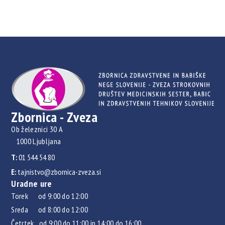
Zbornica - Zveza
Ob železnici 30 A
1000 Ljubljana
T:
01 544 54 80
E:
tajnistvo@zbornica-zveza.si
Uradne ure
Torek od 9:00 do 12:00
Sreda od 8:00 do 12:00
Četrtek od 9:00 do 11:00 in 14:00 do 16:00