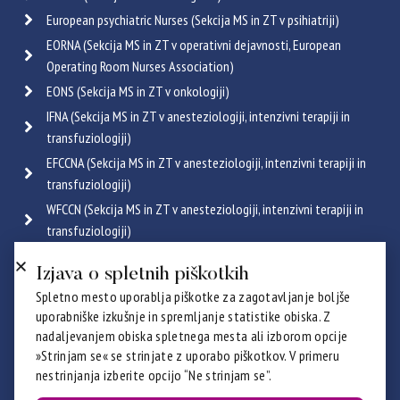
European psychiatric Nurses (Sekcija MS in ZT v psihiatriji)
EORNA (Sekcija MS in ZT v operativni dejavnosti, European
Operating Room Nurses Association)
EONS (Sekcija MS in ZT v onkologiji)
IFNA (Sekcija MS in ZT v anesteziologiji, intenzivni terapiji in
transfuziologiji)
EFCCNA (Sekcija MS in ZT v anesteziologiji, intenzivni terapiji in
transfuziologiji)
WFCCN (Sekcija MS in ZT v anesteziologiji, intenzivni terapiji in
transfuziologiji)
ESGENA (Sekcija MS in ZT v endoskopiji in gastroenterologiji)
Izjava o spletnih piškotkih
ICRN (Sekcija MS in ZT v pulmologiji)
Spletno mesto uporablja piškotke za zagotavljanje boljše
Poglej vse
uporabniške izkušnje in spremljanje statistike obiska. Z
Certifikati
nadaljevanjem obiska spletnega mesta ali izborom opcije
»Strinjam se« se strinjate z uporabo piškotkov. V primeru
nestrinjanja izberite opcijo “Ne strinjam se”.