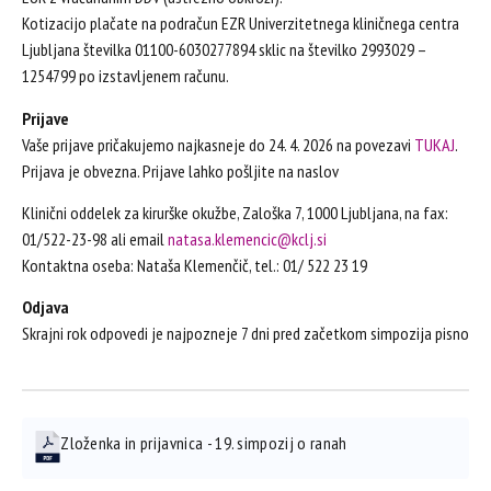
Kotizacijo plačate na podračun EZR Univerzitetnega kliničnega centra
Ljubljana številka 01100-6030277894 sklic na številko 2993029 –
1254799 po izstavljenem računu.
Prijave
Vaše prijave pričakujemo najkasneje do 24. 4. 2026 na povezavi
TUKAJ
.
Prijava je obvezna. Prijave lahko pošljite na naslov
Klinični oddelek za kirurške okužbe, Zaloška 7, 1000 Ljubljana, na fax:
01/522-23-98 ali email
natasa.klemencic@kclj.si
Kontaktna oseba: Nataša Klemenčič, tel.: 01/ 522 23 19
Odjava
Skrajni rok odpovedi je najpozneje 7 dni pred začetkom simpozija pisno
Zloženka in prijavnica - 19. simpozij o ranah