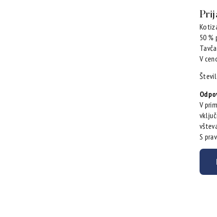
Pri
Kotiz
50 % p
Tavča
V cen
Števil
Odpov
V prim
vključ
vštev
S pra