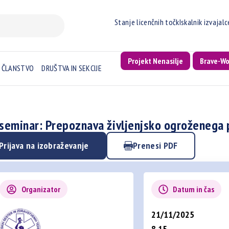
Stanje licenčnih točk
Iskalnik izvajal
Projekt Nenasilje
Brave-W
ČLANSTVO
DRUŠTVA IN SEKCIJE
 seminar: Prepoznava življenjsko ogroženega 
Prijava na izobraževanje
Prenesi PDF
Organizator
Datum in čas
21/11/2025
8.15