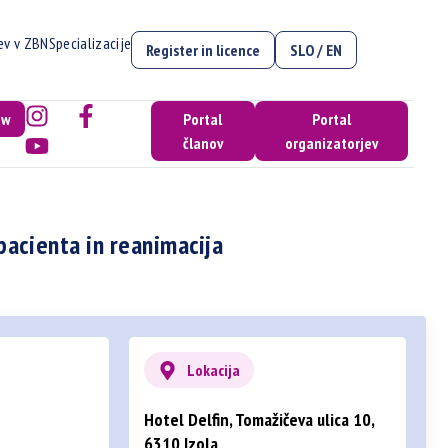
cev v ZBN
Specializacije
Register in licence
SLO / EN
ow
Portal
Portal
članov
organizatorjev
pacienta in reanimacija
Lokacija
Hotel Delfin, Tomažičeva ulica 10,
6310 Izola