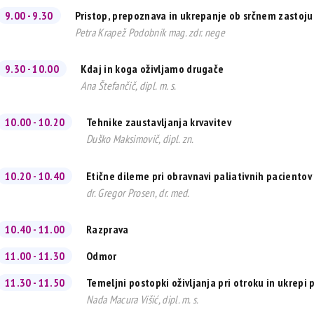
9.00 - 9.30
Pristop, prepoznava in ukrepanje ob srčnem zastoju
Petra Krapež Podobnik mag. zdr. nege
9.30 - 10.00
Kdaj in koga oživljamo drugače
Ana Štefančič, dipl. m. s.
10.00 - 10.20
Tehnike zaustavljanja krvavitev
Duško Maksimovič, dipl. zn.
10.20 - 10.40
Etične dileme pri obravnavi paliativnih paciento
dr. Gregor Prosen, dr. med.
10.40 - 11.00
Razprava
11.00 - 11.30
Odmor
11.30 - 11.50
Temeljni postopki oživljanja pri otroku in ukrepi pr
Nada Macura Višić, dipl. m. s.