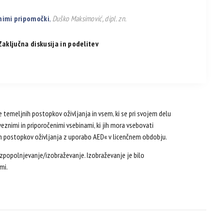
bnimi pripomočki
,
Duško Maksimović, dipl. zn.
Zaključna diskusija in podelitev
je temeljnih postopkov oživljanja in vsem, ki se pri svojem delu
bveznimi in priporočenimi vsebinami, ki jih mora vsebovati
h postopkov oživljanja z uporabo AED« v licenčnem obdobju.
izpopolnjevanje/izobraževanje. Izobraževanje je bilo
mi.