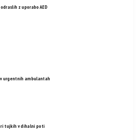
 odraslih z uporabo AED
v v urgentnih ambulantah
i tujkih v dihalni poti