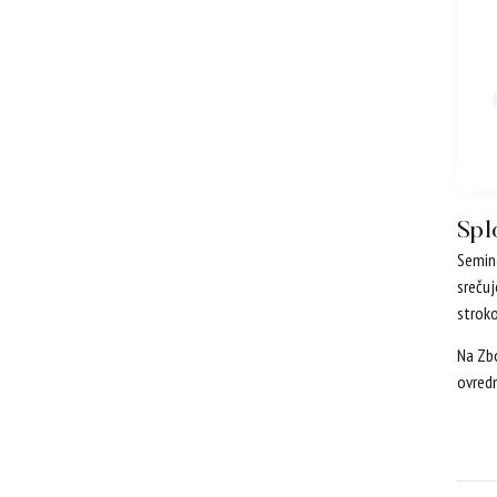
Spl
Semina
srečuj
stroko
Na Zbo
ovredn