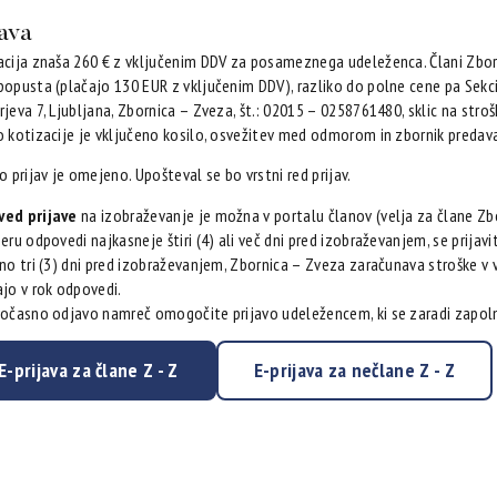
java
acija znaša 260 € z vključenim DDV za posameznega udeleženca. Člani Zborn
opusta (plačajo 130 EUR z vključenim DDV), razliko do polne cene pa Sekcija
rjeva 7, Ljubljana, Zbornica – Zveza, št.: 02015 – 0258761480, sklic na str
o kotizacije je vključeno kosilo, osvežitev med odmorom in zbornik predava
o prijav je omejeno. Upošteval se bo vrstni red prijav.
ed prijave
na izobraževanje je možna v portalu članov (velja za člane Zb
eru odpovedi najkasneje štiri (4) ali več dni pred izobraževanjem, se prija
no tri (3) dni pred izobraževanjem, Zbornica – Zveza zaračunava stroške v vi
ajo v rok odpovedi.
vočasno odjavo namreč omogočite prijavo udeležencem, ki se zaradi zapolnj
E-prijava za člane Z - Z
E-prijava za nečlane Z - Z