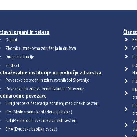
ržavni organi in telesa
Članst
Organi
EF
Zbornice, strokovna združenja in društva
WF
Druge institucije
Eu
Sindikati
EO
zobraževalne institucije na področju zdravstva
Nu
Povezave do srednjih zdravstvenih šol Slovenije
EO
Povezave do zdravstvenih fakultet Slovenije
IF
ednarodne povezave
tr
EFN (Evropska federacija združenj medicinskih sester)
EF
ICM (Mednarodna konfederacija babic)
tr
ICN (Mednarodni svet medicinskih sester)
WF
EMA (Evropska babiška zveza)
tr