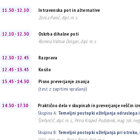
11.50 - 12.10
Intravenska pot in alternative
Zorica Panić, dipl. m. s.
12.10 - 12.30
Oskrba dihalne poti
Romina Vidmar Dolgan, dipl. m. s.
12.30 - 12.45
Razprava
12.45 - 13.45
Kosilo
13.45 - 14.30
Pisno preverjanje znanja
(test z zaprtimi vprašanji)
14.30 - 17.30
Praktično delo v skupinah in preverjanje veščin izv
Skupina A:
Temeljni postopki oživljanja odraslega 
Štefančič, dipl. m. s., Petra Krapež Podobnik, mag. zdr. ne
Skupina B:
Temeljni postopki oživljanja pri otroku, u
Višić, dipl. m. s., Zorica Panić, dipl. m. s.