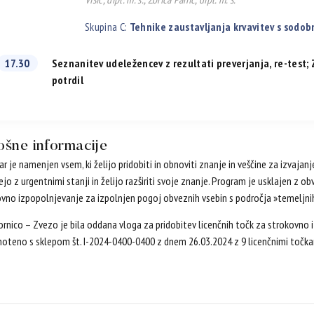
Skupina C:
Tehnike zaustavljanja krvavitev s sodo
17.30
Seznanitev udeležencev z rezultati preverjanja, re-test; 
potrdil
ošne informacije
r je namenjen vsem, ki želijo pridobiti in obnoviti znanje in veščine za izvajan
ejo z urgentnimi stanji in želijo razširiti svoje znanje. Program je usklajen z o
vno izpopolnjevanje za izpolnjen pogoj obveznih vsebin s področja »temeljni
rnico – Zvezo je bila oddana vloga za pridobitev licenčnih točk za strokovno 
oteno s sklepom št. I-2024-0400-0400 z dnem 26.03.2024 z 9 licenčnimi točka