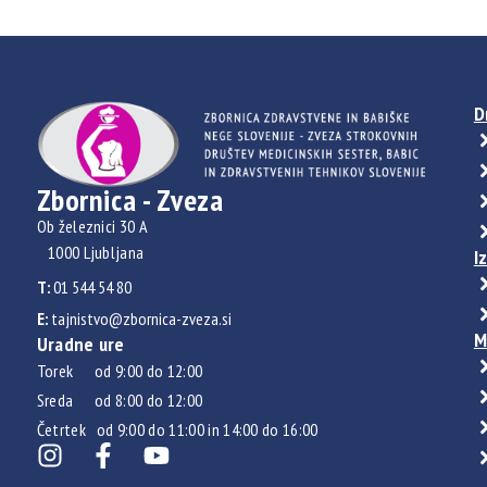
D
Zbornica - Zveza
Ob železnici 30 A
1000 Ljubljana
I
T:
01 544 54 80
E:
tajnistvo@zbornica-zveza.si
M
Uradne ure
Torek od 9:00 do 12:00
Sreda od 8:00 do 12:00
Četrtek od 9:00 do 11:00 in 14:00 do 16:00