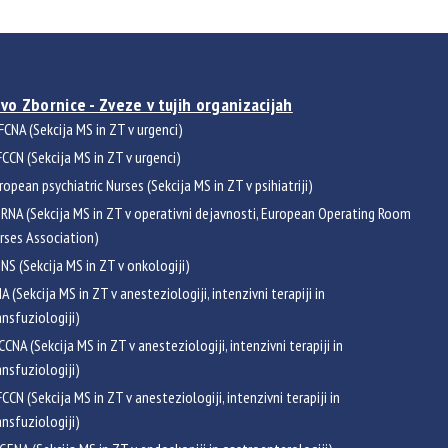
vo Zbornice - Zveze v tujih organizacijah
FCNA (Sekcija MS in ZT v urgenci)
CCN (Sekcija MS in ZT v urgenci)
ropean psychiatric Nurses (Sekcija MS in ZT v psihiatriji)
RNA (Sekcija MS in ZT v operativni dejavnosti, European Operating Room
rses Association)
NS (Sekcija MS in ZT v onkologiji)
NA (Sekcija MS in ZT v anesteziologiji, intenzivni terapiji in
ansfuziologiji)
CCNA (Sekcija MS in ZT v anesteziologiji, intenzivni terapiji in
ansfuziologiji)
CCN (Sekcija MS in ZT v anesteziologiji, intenzivni terapiji in
ansfuziologiji)