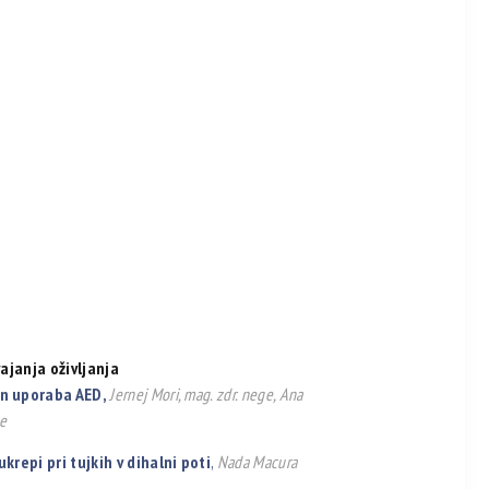
ajanja oživljanja
in uporaba AED,
Jernej Mori, mag. zdr. nege, Ana
ge
krepi pri tujkih v dihalni poti
,
Nada Macura