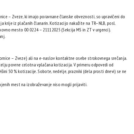
ice – Zveze, ki imajo poravnane članske obveznosti, so upravičeni do
 krije iz plačanih članarin. Kotizacijo nakažite na TR–NLB, posl.
oškovno mesto 00 0224 – 21112025 (Sekcija MS in ZT v urgenci).
nj.
ornice – Zveze) ali na e-naslov kontaktne osebe strokovnega srečanja.
vitelju povrne celotna vplačana kotizacija. V primeru odpovedi od
šini 50 % kotizacije. Sobote, nedelje, prazniki (dela prosti dnevi) se ne
enih mest na izobraževanje niso mogli prijaviti.