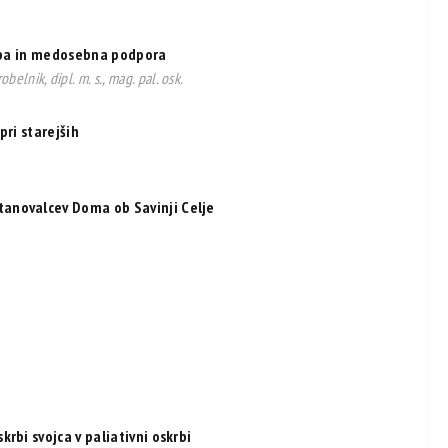
krba in medosebna podpora
robelnik, dipl. m. s., mag. pal. osk.
pri starejših
anovalcev Doma ob Savinji Celje
rbi svojca v paliativni oskrbi