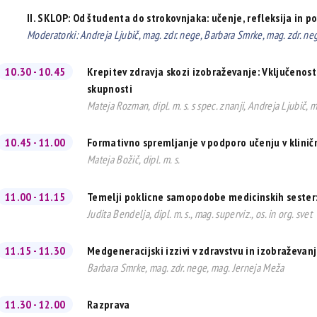
II. SKLOP: Od študenta do strokovnjaka: učenje, refleksija in 
Moderatorki: Andreja Ljubič, mag. zdr. nege, Barbara Smrke, mag. zdr. ne
10.30 - 10.45
Krepitev zdravja skozi izobraževanje: Vključenost
skupnosti
Mateja Rozman, dipl. m. s. s spec. znanji, Andreja Ljubič, 
10.45 - 11.00
Formativno spremljanje v podporo učenju v klini
Mateja Božič, dipl. m. s.
11.00 - 11.15
Temelji poklicne samopodobe medicinskih sester: 
Judita Bendelja, dipl. m. s., mag. superviz., os. in org. svet
11.15 - 11.30
Medgeneracijski izzivi v zdravstvu in izobraževan
Barbara Smrke, mag. zdr. nege, mag. Jerneja Meža
11.30 - 12.00
Razprava