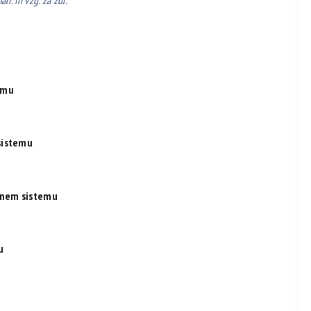
n. in vzg. za zdr.
emu
sistemu
venem sistemu
u