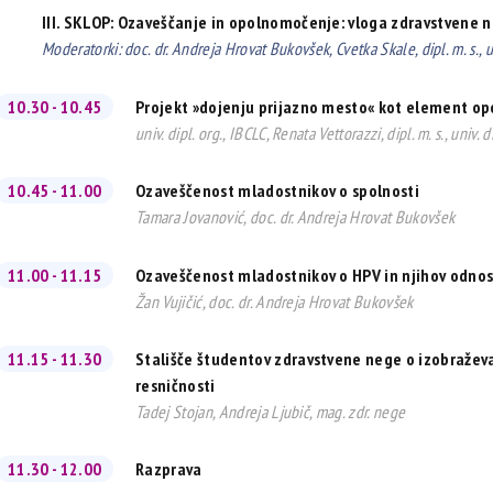
III. SKLOP: Ozaveščanje in opolnomočenje: vloga zdravstvene n
Moderatorki: doc. dr. Andreja Hrovat Bukovšek, Cvetka Skale, dipl. m. s., un
10.30 - 10.45
Projekt »dojenju prijazno mesto« kot element op
univ. dipl. org., IBCLC, Renata Vettorazzi, dipl. m. s., univ. d
10.45 - 11.00
Ozaveščenost mladostnikov o spolnosti
Tamara Jovanović, doc. dr. Andreja Hrovat Bukovšek
11.00 - 11.15
Ozaveščenost mladostnikov o HPV in njihov odnos
Žan Vujičić, doc. dr. Andreja Hrovat Bukovšek
11.15 - 11.30
Stališče študentov zdravstvene nege o izobraževa
resničnosti
Tadej Stojan, Andreja Ljubič, mag. zdr. nege
11.30 - 12.00
Razprava