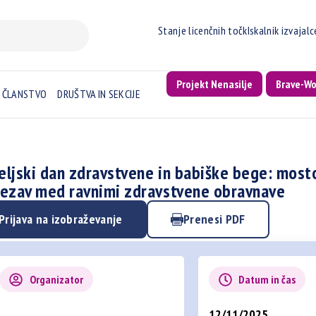
Stanje licenčnih točk
Iskalnik izvajal
Projekt Nenasilje
Brave-W
ČLANSTVO
DRUŠTVA IN SEKCIJE
Celjski dan zdravstvene in babiške bege: mosto
ezav med ravnimi zdravstvene obravnave
Prijava na izobraževanje
Prenesi PDF
Organizator
Datum in čas
12/11/2025