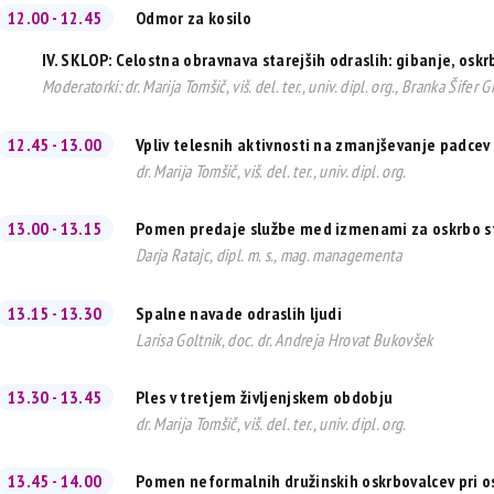
12.00 - 12.45
Odmor za kosilo
IV. SKLOP: Celostna obravnava starejših odraslih: gibanje, os
Moderatorki: dr. Marija Tomšič, viš. del. ter., univ. dipl. org., Branka Šifer G
12.45 - 13.00
Vpliv telesnih aktivnosti na zmanjševanje padcev 
dr. Marija Tomšič, viš. del. ter., univ. dipl. org.
13.00 - 13.15
Pomen predaje službe med izmenami za oskrbo st
Darja Ratajc, dipl. m. s., mag. managementa
13.15 - 13.30
Spalne navade odraslih ljudi
Larisa Goltnik, doc. dr. Andreja Hrovat Bukovšek
13.30 - 13.45
Ples v tretjem življenjskem obdobju
dr. Marija Tomšič, viš. del. ter., univ. dipl. org.
13.45 - 14.00
Pomen neformalnih družinskih oskrbovalcev pri osk