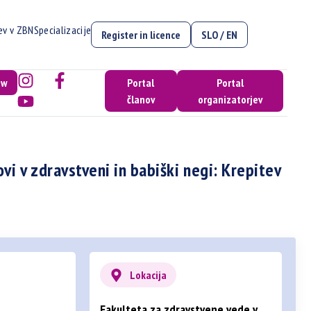
cev v ZBN
Specializacije
Register in licence
SLO / EN
ow
Portal
Portal
članov
organizatorjev
vi v zdravstveni in babiški negi: Krepitev
Lokacija
Fakulteta za zdravstvene vede v