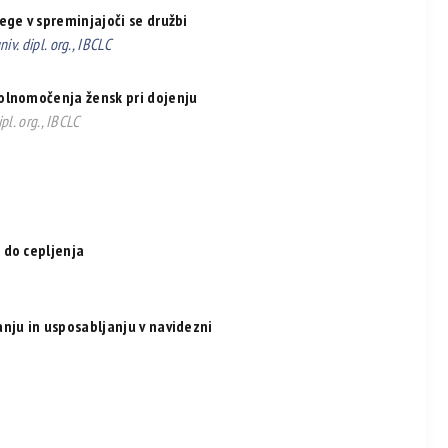
ege v spreminjajoči se družbi
iv. dipl. org., IBCLC
olnomočenja žensk pri dojenju
ipl. org., IBCLC
 do cepljenja
nju in usposabljanju v navidezni