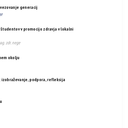
povezovanje generacij
ge
 študentov v promocijo zdravja v lokalni
mag. zdr. nege
čnem okolju
izobraževanje, podpora, refleksija
ju