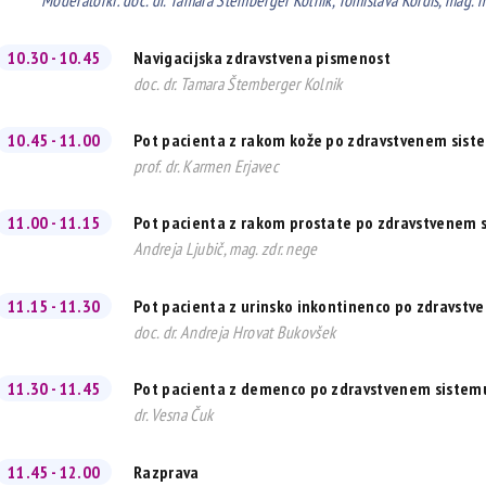
Moderatorki: doc. dr. Tamara Štemberger Kolnik, Tomislava Kordiš, mag. ma
10.30 - 10.45
Navigacijska zdravstvena pismenost
doc. dr. Tamara Štemberger Kolnik
10.45 - 11.00
Pot pacienta z rakom kože po zdravstvenem sist
prof. dr. Karmen Erjavec
11.00 - 11.15
Pot pacienta z rakom prostate po zdravstvenem 
Andreja Ljubič, mag. zdr. nege
11.15 - 11.30
Pot pacienta z urinsko inkontinenco po zdravst
doc. dr. Andreja Hrovat Bukovšek
11.30 - 11.45
Pot pacienta z demenco po zdravstvenem sistem
dr. Vesna Čuk
11.45 - 12.00
Razprava