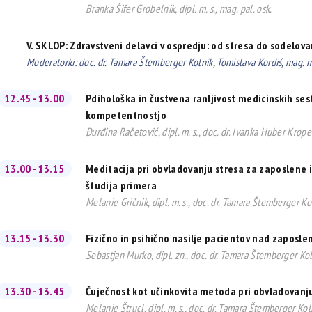
Branka Šifer Grobelnik, dipl. m. s., mag. pal. osk.
V. SKLOP: Zdravstveni delavci v ospredju: od stresa do sodelova
Moderatorki: doc. dr. Tamara Štemberger Kolnik, Tomislava Kordiš, mag. ma
12.45 - 13.00
Pdihološka in čustvena ranljivost medicinskih se
kompetentnostjo
Đurđina Račetović, dipl. m. s., doc. dr. Ivanka Huber Krope
13.00 - 13.15
Meditacija pri obvladovanju stresa za zaposlene i
študija primera
Melanie Gričnik, dipl. m. s., doc. dr. Tamara Štemberger Ko
13.15 - 13.30
Fizično in psihično nasilje pacientov nad zaposle
Sebastjan Murko, dipl. zn., doc. dr. Tamara Štemberger Ko
13.30 - 13.45
Čuječnost kot učinkovita metoda pri obvladovanj
Melanie Štrucl, dipl. m. s., doc. dr. Tamara Štemberger Kol