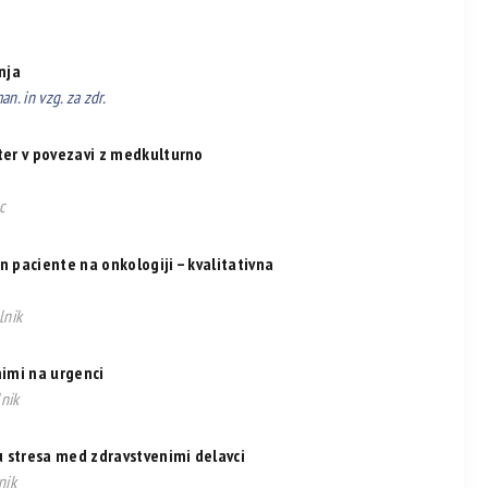
nja
n. in vzg. za zdr.
ster v povezavi z medkulturno
c
n paciente na onkologiji – kvalitativna
lnik
nimi na urgenci
lnik
u stresa med zdravstvenimi delavci
nik