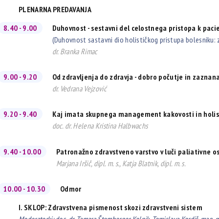
PLENARNA PREDAVANJA
8.40 - 9.00
Duhovnost - sestavni del celostnega pristopa k paci
(Duhovnost sastavni dio holističkog pristupa bolesniku: 
dr. Branka Rimac
9.00 - 9.20
Od zdravljenja do zdravja - dobro počutje in zaznan
dr. Vedrana Vejzović
9.20 - 9.40
Kaj imata skupnega management kakovosti in holist
doc. dr. Helena Kristina Halbwachs
9.40 - 10.00
Patronažno zdravstveno varstvo v luči paliativne o
Marjana Iršič, dipl. m. s., Katja Blatnik, dipl. m. s.
10.00 - 10.30
Odmor
I. SKLOP: Zdravstvena pismenost skozi zdravstveni sistem