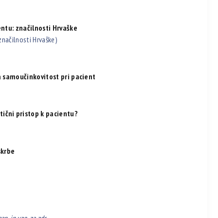
entu: značilnosti Hrvaške
značilnosti Hrvaške)
a samoučinkovitost pri pacient
ični pristop k pacientu?
skrbe