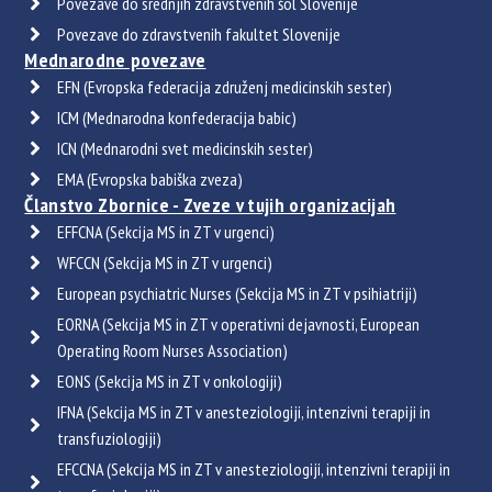
Povezave do srednjih zdravstvenih šol Slovenije
Povezave do zdravstvenih fakultet Slovenije
Mednarodne povezave
EFN (Evropska federacija združenj medicinskih sester)
ICM (Mednarodna konfederacija babic)
ICN (Mednarodni svet medicinskih sester)
EMA (Evropska babiška zveza)
Članstvo Zbornice - Zveze v tujih organizacijah
EFFCNA (Sekcija MS in ZT v urgenci)
WFCCN (Sekcija MS in ZT v urgenci)
European psychiatric Nurses (Sekcija MS in ZT v psihiatriji)
EORNA (Sekcija MS in ZT v operativni dejavnosti, European
Operating Room Nurses Association)
EONS (Sekcija MS in ZT v onkologiji)
IFNA (Sekcija MS in ZT v anesteziologiji, intenzivni terapiji in
transfuziologiji)
EFCCNA (Sekcija MS in ZT v anesteziologiji, intenzivni terapiji in