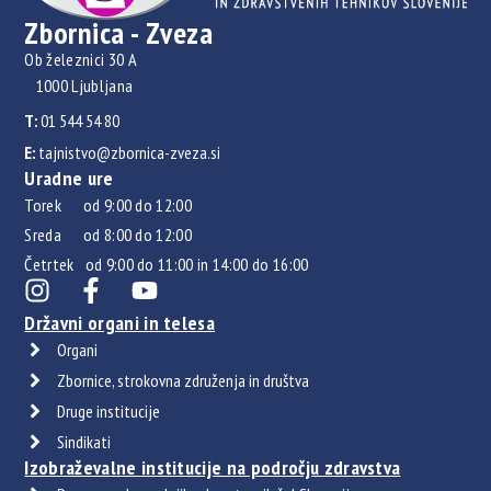
Zbornica - Zveza
Ob železnici 30 A
1000 Ljubljana
T:
01 544 54 80
E:
tajnistvo@zbornica-zveza.si
Uradne ure
Torek od 9:00 do 12:00
Sreda od 8:00 do 12:00
Četrtek od 9:00 do 11:00 in 14:00 do 16:00
Državni organi in telesa
Organi
Zbornice, strokovna združenja in društva
Druge institucije
Sindikati
Izobraževalne institucije na področju zdravstva