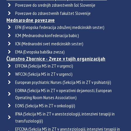
Povezave do srednjih zdravstvenih šol Slovenije
Povezave do zdravstvenih fakultet Slovenije
Mednarodne povezave
EFN (Evropska federacija združenj medicinskih sester)
ICM (Mednarodna konfederacija babic)
ICN (Mednarodni svet medicinskih sester)
EMA (Evropska babiška zveza)
Članstvo Zbornice - Zveze v tujih organizacijah
EFFCNA (Sekcija MS in ZT v urgenci)
WFCCN (Sekcija MS in ZT v urgenci)
European psychiatric Nurses (Sekcija MS in ZT v psihiatriji)
EORNA (Sekcija MS in ZT v operativni dejavnosti, European
Operating Room Nurses Association)
EONS (Sekcija MS in ZT v onkologiji)
IFNA (Sekcija MS in ZT v anesteziologiji, intenzivni terapiji in
transfuziologiji)
EFCCNA (Sekcija MS in ZT v anesteziologiji, intenzivni terapiji in