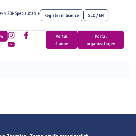
cev v ZBN
Specializacije
Register in licence
SLO / EN
ow
Portal
Portal
članov
organizatorjev
vo Zbornice - Zveze v tujih organizacijah