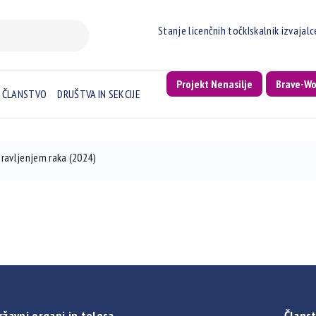
Stanje licenčnih točk
Iskalnik izvajal
Projekt Nenasilje
Brave-W
ČLANSTVO
DRUŠTVA IN SEKCIJE
ravljenjem raka (2024)
ržavni organi in telesa
Članst