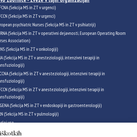
FCNA (Sekcija MS in ZT v urgenci)
CCN (Sekcija MS in ZT v urgenci)
ropean psychiatric Nurses (Sekcija MS in ZT v psihiatriji)
RNA (Sekcija MS in ZT v operativni dejavnosti, European Operating Room
rses Association)
NS (Sekcija MS in ZT v onkologiji)
NA (Sekcija MS in ZT v anesteziologiji, intenzivni terapiji in
ansfuziologiji)
CCNA (Sekcija MS in ZT v anesteziologiji, intenzivni terapiji in
ansfuziologiji)
CCN (Sekcija MS in ZT v anesteziologiji, intenzivni terapiji in
ansfuziologiji)
GENA (Sekcija MS in ZT v endoskopiji in gastroenterologiji)
RN (Sekcija MS in ZT v pulmologiji)
glej vse
ikati
piškotkih