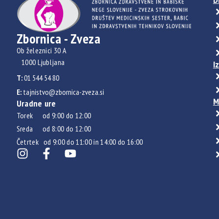
Zbornica - Zveza
Ob železnici 30 A
1000 Ljubljana
I
T:
01 544 54 80
E:
tajnistvo@zbornica-zveza.si
M
Uradne ure
Torek od 9:00 do 12:00
Sreda od 8:00 do 12:00
Četrtek od 9:00 do 11:00 in 14:00 do 16:00