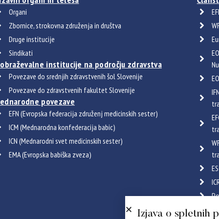
Organi
EF
Zbornice, strokovna združenja in društva
WF
Druge institucije
Eu
Sindikati
EO
zobraževalne institucije na področju zdravstva
Nu
Povezave do srednjih zdravstvenih šol Slovenije
EO
Povezave do zdravstvenih fakultet Slovenije
IF
ednarodne povezave
tr
EFN (Evropska federacija združenj medicinskih sester)
EF
ICM (Mednarodna konfederacija babic)
tr
ICN (Mednarodni svet medicinskih sester)
WF
EMA (Evropska babiška zveza)
tr
ES
IC
Po
Certif
Izjava o spletnih 