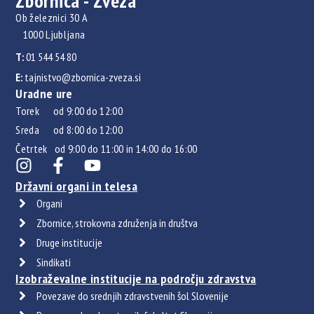
Zbornica - Zveza
Ob železnici 30 A
1000 Ljubljana
T:
01 544 54 80
E:
tajnistvo@zbornica-zveza.si
Uradne ure
Torek od 9:00 do 12:00
Sreda od 8:00 do 12:00
Četrtek od 9:00 do 11:00 in 14:00 do 16:00
Državni organi in telesa
Organi
Zbornice, strokovna združenja in društva
Druge institucije
Sindikati
Izobraževalne institucije na področju zdravstva
Povezave do srednjih zdravstvenih šol Slovenije