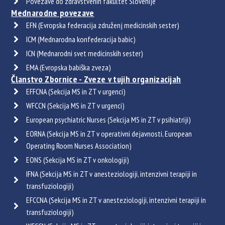
Povezave do zdravstvenih fakultet Slovenije
Mednarodne povezave
EFN (Evropska federacija združenj medicinskih sester)
ICM (Mednarodna konfederacija babic)
ICN (Mednarodni svet medicinskih sester)
EMA (Evropska babiška zveza)
Članstvo Zbornice - Zveze v tujih organizacijah
EFFCNA (Sekcija MS in ZT v urgenci)
WFCCN (Sekcija MS in ZT v urgenci)
European psychiatric Nurses (Sekcija MS in ZT v psihiatriji)
EORNA (Sekcija MS in ZT v operativni dejavnosti, European
Operating Room Nurses Association)
EONS (Sekcija MS in ZT v onkologiji)
IFNA (Sekcija MS in ZT v anesteziologiji, intenzivni terapiji in
transfuziologiji)
EFCCNA (Sekcija MS in ZT v anesteziologiji, intenzivni terapiji in
transfuziologiji)