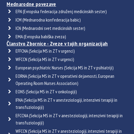
Mednarodne povezave
EFN (Evropska federacija združenj medicinskih sester)
ICM (Mednarodna konfederacija babic)
ICN (Mednarodni svet medicinskih sester)
EMA (Evropska babiška zveza)
Članstvo Zbornice - Zveze v tujih organizacijah
EFFCNA (Sekcija MS in ZT v urgenci)
WFCCN (Sekcija MS in ZT v urgenci)
European psychiatric Nurses (Sekcija MS in ZT v psihiatriji)
EORNA (Sekcija MS in ZT v operativni dejavnosti, European
Operating Room Nurses Association)
EONS (Sekcija MS in ZT v onkologiji)
IFNA (Sekcija MS in ZT v anesteziologiji, intenzivni terapiji in
transfuziologiji)
EFCCNA (Sekcija MS in ZT v anesteziologiji, intenzivni terapiji in
transfuziologiji)
WFCCN (Sekcija MS in ZT v anesteziologiji, intenzivni terapiji in