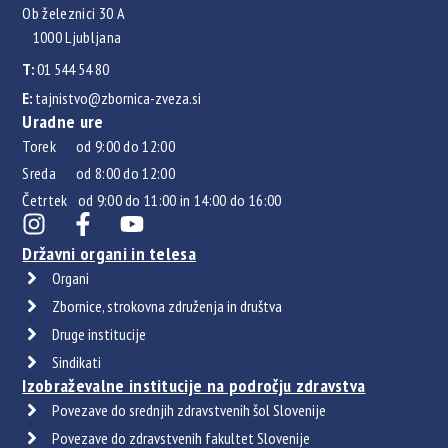
Ob železnici 30 A
1000 Ljubljana
T:
01 544 54 80
E:
tajnistvo@zbornica-zveza.si
Uradne ure
Torek od 9:00 do 12:00
Sreda od 8:00 do 12:00
Četrtek od 9:00 do 11:00 in 14:00 do 16:00
Državni organi in telesa
Organi
Zbornice, strokovna združenja in društva
Druge institucije
Sindikati
Izobraževalne institucije na področju zdravstva
Povezave do srednjih zdravstvenih šol Slovenije
Povezave do zdravstvenih fakultet Slovenije