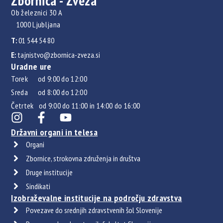
Zbornica - Zveza
Ob železnici 30 A
1000 Ljubljana
T:
01 544 54 80
E:
tajnistvo@zbornica-zveza.si
Uradne ure
Torek od 9:00 do 12:00
Sreda od 8:00 do 12:00
Četrtek od 9:00 do 11:00 in 14:00 do 16:00
Državni organi in telesa
Organi
Zbornice, strokovna združenja in društva
Druge institucije
Sindikati
Izobraževalne institucije na področju zdravstva
Povezave do srednjih zdravstvenih šol Slovenije