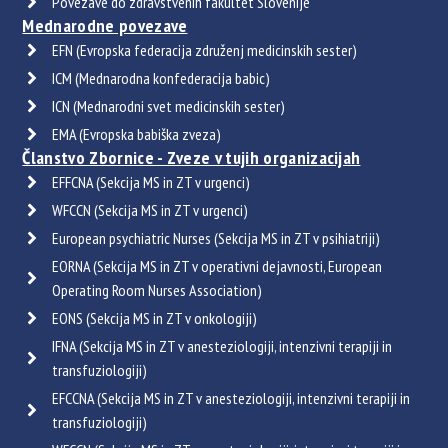
Povezave do zdravstvenih fakultet Slovenije
Mednarodne povezave
EFN (Evropska federacija združenj medicinskih sester)
ICM (Mednarodna konfederacija babic)
ICN (Mednarodni svet medicinskih sester)
EMA (Evropska babiška zveza)
Članstvo Zbornice - Zveze v tujih organizacijah
EFFCNA (Sekcija MS in ZT v urgenci)
WFCCN (Sekcija MS in ZT v urgenci)
European psychiatric Nurses (Sekcija MS in ZT v psihiatriji)
EORNA (Sekcija MS in ZT v operativni dejavnosti, European
Operating Room Nurses Association)
EONS (Sekcija MS in ZT v onkologiji)
IFNA (Sekcija MS in ZT v anesteziologiji, intenzivni terapiji in
transfuziologiji)
EFCCNA (Sekcija MS in ZT v anesteziologiji, intenzivni terapiji in
transfuziologiji)