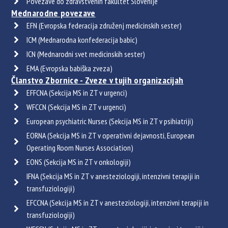
Povezave do zdravstvenih fakultet Slovenije
Mednarodne povezave
EFN (Evropska federacija združenj medicinskih sester)
ICM (Mednarodna konfederacija babic)
ICN (Mednarodni svet medicinskih sester)
EMA (Evropska babiška zveza)
Članstvo Zbornice - Zveze v tujih organizacijah
EFFCNA (Sekcija MS in ZT v urgenci)
WFCCN (Sekcija MS in ZT v urgenci)
European psychiatric Nurses (Sekcija MS in ZT v psihiatriji)
EORNA (Sekcija MS in ZT v operativni dejavnosti, European
Operating Room Nurses Association)
EONS (Sekcija MS in ZT v onkologiji)
IFNA (Sekcija MS in ZT v anesteziologiji, intenzivni terapiji in
transfuziologiji)
EFCCNA (Sekcija MS in ZT v anesteziologiji, intenzivni terapiji in
transfuziologiji)