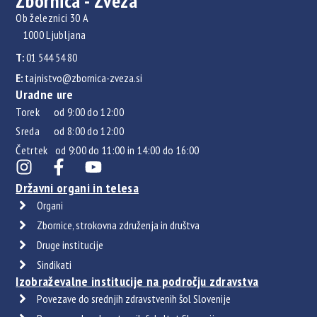
Zbornica - Zveza
Ob železnici 30 A
1000 Ljubljana
T:
01 544 54 80
E:
tajnistvo@zbornica-zveza.si
Uradne ure
Torek od 9:00 do 12:00
Sreda od 8:00 do 12:00
Četrtek od 9:00 do 11:00 in 14:00 do 16:00
Državni organi in telesa
Organi
Zbornice, strokovna združenja in društva
Druge institucije
Sindikati
Izobraževalne institucije na področju zdravstva
Povezave do srednjih zdravstvenih šol Slovenije