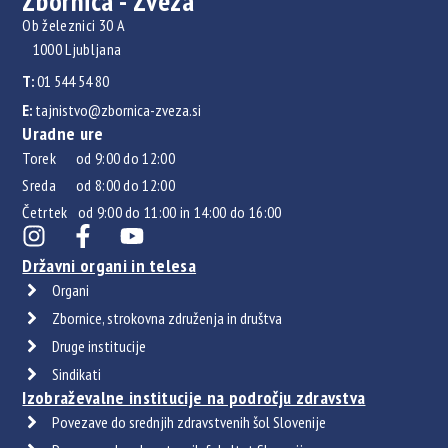
Zbornica - Zveza
Ob železnici 30 A
1000 Ljubljana
T:
01 544 54 80
E:
tajnistvo@zbornica-zveza.si
Uradne ure
Torek od 9:00 do 12:00
Sreda od 8:00 do 12:00
Četrtek od 9:00 do 11:00 in 14:00 do 16:00
Državni organi in telesa
Organi
Zbornice, strokovna združenja in društva
Druge institucije
Sindikati
Izobraževalne institucije na področju zdravstva
Povezave do srednjih zdravstvenih šol Slovenije