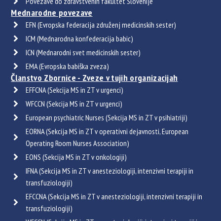
Povezave do zdravstvenih fakultet Slovenije
Mednarodne povezave
EFN (Evropska federacija združenj medicinskih sester)
ICM (Mednarodna konfederacija babic)
ICN (Mednarodni svet medicinskih sester)
EMA (Evropska babiška zveza)
Članstvo Zbornice - Zveze v tujih organizacijah
EFFCNA (Sekcija MS in ZT v urgenci)
WFCCN (Sekcija MS in ZT v urgenci)
European psychiatric Nurses (Sekcija MS in ZT v psihiatriji)
EORNA (Sekcija MS in ZT v operativni dejavnosti, European
Operating Room Nurses Association)
EONS (Sekcija MS in ZT v onkologiji)
IFNA (Sekcija MS in ZT v anesteziologiji, intenzivni terapiji in
transfuziologiji)
EFCCNA (Sekcija MS in ZT v anesteziologiji, intenzivni terapiji in
transfuziologiji)