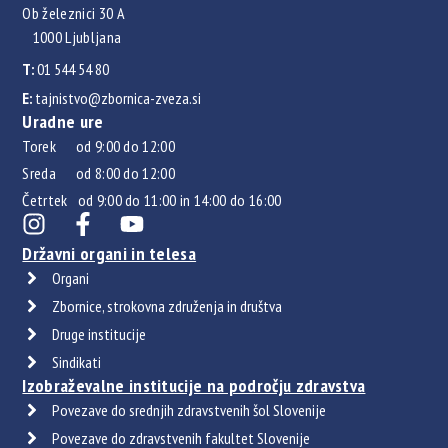
Ob železnici 30 A
1000 Ljubljana
T:
01 544 54 80
E:
tajnistvo@zbornica-zveza.si
Uradne ure
Torek od 9:00 do 12:00
Sreda od 8:00 do 12:00
Četrtek od 9:00 do 11:00 in 14:00 do 16:00
Državni organi in telesa
Organi
Zbornice, strokovna združenja in društva
Druge institucije
Sindikati
Izobraževalne institucije na področju zdravstva
Povezave do srednjih zdravstvenih šol Slovenije
Povezave do zdravstvenih fakultet Slovenije