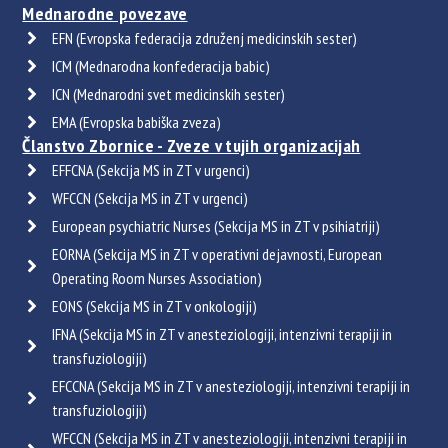
Mednarodne povezave
EFN (Evropska federacija združenj medicinskih sester)
ICM (Mednarodna konfederacija babic)
ICN (Mednarodni svet medicinskih sester)
EMA (Evropska babiška zveza)
Članstvo Zbornice - Zveze v tujih organizacijah
EFFCNA (Sekcija MS in ZT v urgenci)
WFCCN (Sekcija MS in ZT v urgenci)
European psychiatric Nurses (Sekcija MS in ZT v psihiatriji)
EORNA (Sekcija MS in ZT v operativni dejavnosti, European
Operating Room Nurses Association)
EONS (Sekcija MS in ZT v onkologiji)
IFNA (Sekcija MS in ZT v anesteziologiji, intenzivni terapiji in
transfuziologiji)
EFCCNA (Sekcija MS in ZT v anesteziologiji, intenzivni terapiji in
transfuziologiji)
WFCCN (Sekcija MS in ZT v anesteziologiji, intenzivni terapiji in