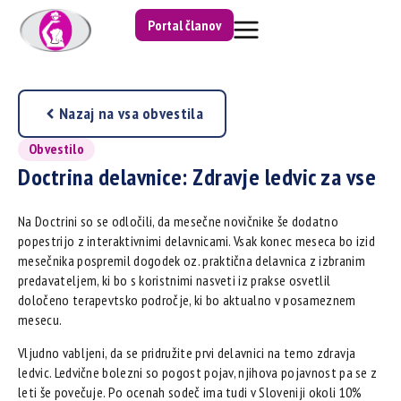
Portal članov
Nazaj na vsa obvestila
Obvestilo
Doctrina delavnice: Zdravje ledvic za vse
Na Doctrini so se odločili, da mesečne novičnike še dodatno
popestrijo z interaktivnimi delavnicami. Vsak konec meseca bo izid
mesečnika pospremil dogodek oz. praktična delavnica z izbranim
predavateljem, ki bo s koristnimi nasveti iz prakse osvetlil
določeno terapevtsko področje, ki bo aktualno v posameznem
mesecu.
Vljudno vabljeni, da se pridružite prvi delavnici na temo zdravja
ledvic. Ledvične bolezni so pogost pojav, njihova pojavnost pa se z
leti še povečuje. Po ocenah sodeč ima tudi v Sloveniji okoli 10%