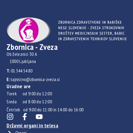
Zbornica - Zveza
Ob železnici 30 A
1000 Ljubljana
T:
01 544 54 80
E:
tajnistvo@zbornica-zveza.si
Uradne ure
Torek od 9:00 do 12:00
Sreda od 8:00 do 12:00
Četrtek od 9:00 do 11:00 in 14:00 do 16:00
Državni organi in telesa
Organi