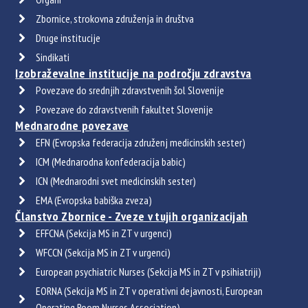
Zbornice, strokovna združenja in društva
Druge institucije
Sindikati
Izobraževalne institucije na področju zdravstva
Povezave do srednjih zdravstvenih šol Slovenije
Povezave do zdravstvenih fakultet Slovenije
Mednarodne povezave
EFN (Evropska federacija združenj medicinskih sester)
ICM (Mednarodna konfederacija babic)
ICN (Mednarodni svet medicinskih sester)
EMA (Evropska babiška zveza)
Članstvo Zbornice - Zveze v tujih organizacijah
EFFCNA (Sekcija MS in ZT v urgenci)
WFCCN (Sekcija MS in ZT v urgenci)
European psychiatric Nurses (Sekcija MS in ZT v psihiatriji)
EORNA (Sekcija MS in ZT v operativni dejavnosti, European
Operating Room Nurses Association)