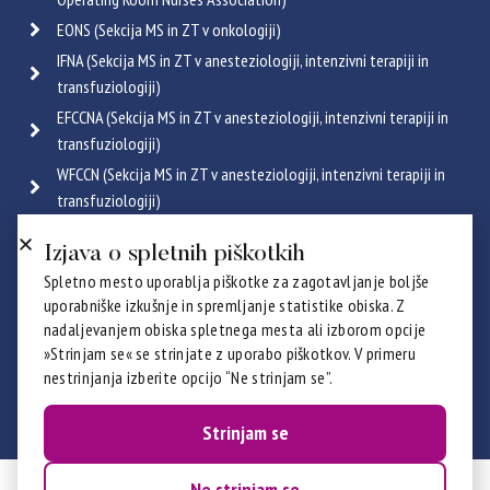
EONS (Sekcija MS in ZT v onkologiji)
IFNA (Sekcija MS in ZT v anesteziologiji, intenzivni terapiji in
transfuziologiji)
EFCCNA (Sekcija MS in ZT v anesteziologiji, intenzivni terapiji in
transfuziologiji)
WFCCN (Sekcija MS in ZT v anesteziologiji, intenzivni terapiji in
transfuziologiji)
ESGENA (Sekcija MS in ZT v endoskopiji in gastroenterologiji)
Izjava o spletnih piškotkih
ICRN (Sekcija MS in ZT v pulmologiji)
Spletno mesto uporablja piškotke za zagotavljanje boljše
Poglej vse
uporabniške izkušnje in spremljanje statistike obiska. Z
Certifikati
nadaljevanjem obiska spletnega mesta ali izborom opcije
»Strinjam se« se strinjate z uporabo piškotkov. V primeru
nestrinjanja izberite opcijo “Ne strinjam se”.
Strinjam se
Ne strinjam se
© 2026 ZZBNS - ZSDMSBZTS. Vse pravice pridržane.