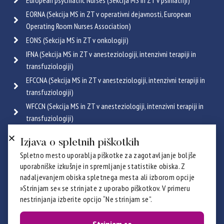
EORNA (Sekcija MS in ZT v operativni dejavnosti, European
Operating Room Nurses Association)
EONS (Sekcija MS in ZT v onkologiji)
IFNA (Sekcija MS in ZT v anesteziologiji, intenzivni terapiji in
transfuziologiji)
EFCCNA (Sekcija MS in ZT v anesteziologiji, intenzivni terapiji in
transfuziologiji)
WFCCN (Sekcija MS in ZT v anesteziologiji, intenzivni terapiji in
transfuziologiji)
ESGENA (Sekcija MS in ZT v endoskopiji in gastroenterologiji)
Izjava o spletnih piškotkih
ICRN (Sekcija MS in ZT v pulmologiji)
Spletno mesto uporablja piškotke za zagotavljanje boljše
Poglej vse
uporabniške izkušnje in spremljanje statistike obiska. Z
Certifikati
nadaljevanjem obiska spletnega mesta ali izborom opcije
»Strinjam se« se strinjate z uporabo piškotkov. V primeru
nestrinjanja izberite opcijo “Ne strinjam se”.