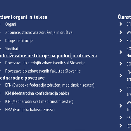
ržavni organi in telesa
Članst
Organi
EF
Zbornice, strokovna združenja in društva
WF
Druge institucije
Eu
Sindikati
EO
zobraževalne institucije na področju zdravstva
Nu
Povezave do srednjih zdravstvenih šol Slovenije
EO
Povezave do zdravstvenih fakultet Slovenije
IF
ednarodne povezave
tr
EFN (Evropska federacija združenj medicinskih sester)
EF
ICM (Mednarodna konfederacija babic)
tr
ICN (Mednarodni svet medicinskih sester)
WF
EMA (Evropska babiška zveza)
tr
ES
IC