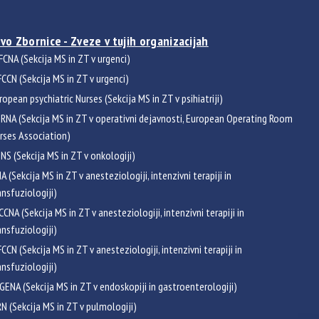
vo Zbornice - Zveze v tujih organizacijah
FCNA (Sekcija MS in ZT v urgenci)
CCN (Sekcija MS in ZT v urgenci)
ropean psychiatric Nurses (Sekcija MS in ZT v psihiatriji)
RNA (Sekcija MS in ZT v operativni dejavnosti, European Operating Room
rses Association)
NS (Sekcija MS in ZT v onkologiji)
NA (Sekcija MS in ZT v anesteziologiji, intenzivni terapiji in
ansfuziologiji)
CCNA (Sekcija MS in ZT v anesteziologiji, intenzivni terapiji in
ansfuziologiji)
CCN (Sekcija MS in ZT v anesteziologiji, intenzivni terapiji in
ansfuziologiji)
GENA (Sekcija MS in ZT v endoskopiji in gastroenterologiji)
RN (Sekcija MS in ZT v pulmologiji)