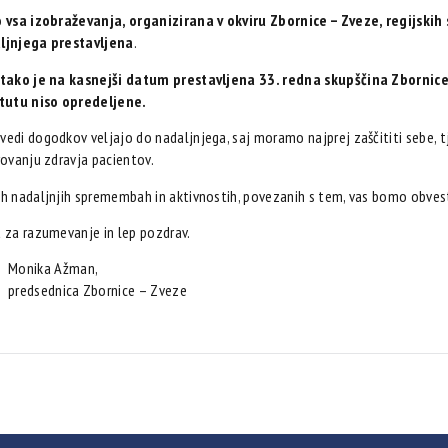
 vsa izobraževanja, organizirana v okviru Zbornice – Zveze, regijskih 
ljnjega prestavljena
.
 tako je na kasnejši datum prestavljena 33. redna skupščina Zbornic
atutu niso opredeljene.
edi dogodkov veljajo do nadaljnjega, saj moramo najprej zaščititi sebe, tj
rovanju zdravja pacientov.
h nadaljnjih spremembah in aktivnostih, povezanih s tem, vas bomo obvest
 za razumevanje in lep pozdrav.
Monika Ažman,
predsednica Zbornice – Zveze