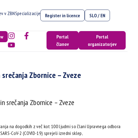
cev v ZBN
Specializacije
Register in licence
SLO / EN
ow
Portal
Portal
članov
organizatorjev
n srečanja Zbornice – Zveze
in srečanja Zbornice – Zveze
ranja na dogodkih z več kot 100 ljudmi so člani Upravnega odbora
SARS-CoV-2 (COVID-19) sprejeli izredni sklep,