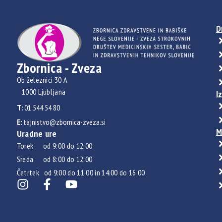
D
Zbornica - Zveza
Ob železnici 30 A
1000 Ljubljana
I
T:
01 544 54 80
E:
tajnistvo@zbornica-zveza.si
M
Uradne ure
Torek od 9:00 do 12:00
Sreda od 8:00 do 12:00
Četrtek od 9:00 do 11:00 in 14:00 do 16:00