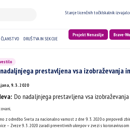
Stanje licenčnih točk
Iskalnik izvajal
Projekt Nenasilje
Brave-W
ČLANSTVO
DRUŠTVA IN SEKCIJE
vestilo
nadaljnjega prestavljena vsa izobraževanja i
jana, 9. 3. 2020
deva:
Do nadaljnjega prestavljena vsa izobraževanja 
tovani,
no z odredbo Sveta za nacionalno varnost z dne 9. 3. 2020 o prepovedi zbi
ice – Zveze 9. 3. 2020 zaradi preventivnih ukrepov v zvezi s koronavirusom 