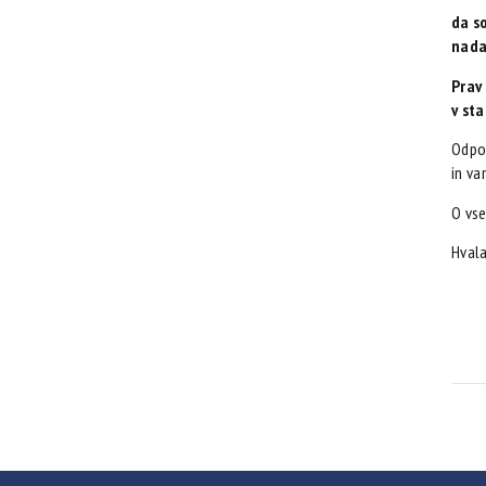
da so
nada
Prav
v st
Odpov
in va
O vse
Hvala