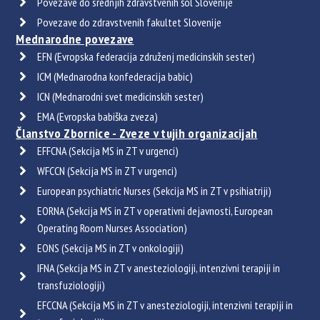
Povezave do srednjih zdravstvenih šol Slovenije
Povezave do zdravstvenih fakultet Slovenije
Mednarodne povezave
EFN (Evropska federacija združenj medicinskih sester)
ICM (Mednarodna konfederacija babic)
ICN (Mednarodni svet medicinskih sester)
EMA (Evropska babiška zveza)
Članstvo Zbornice - Zveze v tujih organizacijah
EFFCNA (Sekcija MS in ZT v urgenci)
WFCCN (Sekcija MS in ZT v urgenci)
European psychiatric Nurses (Sekcija MS in ZT v psihiatriji)
EORNA (Sekcija MS in ZT v operativni dejavnosti, European
Operating Room Nurses Association)
EONS (Sekcija MS in ZT v onkologiji)
IFNA (Sekcija MS in ZT v anesteziologiji, intenzivni terapiji in
transfuziologiji)
EFCCNA (Sekcija MS in ZT v anesteziologiji, intenzivni terapiji in