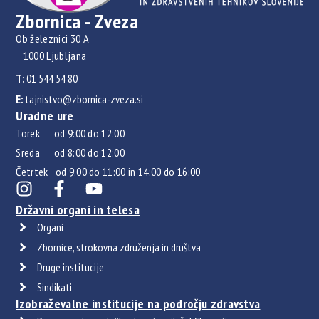
Zbornica - Zveza
Ob železnici 30 A
1000 Ljubljana
T:
01 544 54 80
E:
tajnistvo@zbornica-zveza.si
Uradne ure
Torek od 9:00 do 12:00
Sreda od 8:00 do 12:00
Četrtek od 9:00 do 11:00 in 14:00 do 16:00
Državni organi in telesa
Organi
Zbornice, strokovna združenja in društva
Druge institucije
Sindikati
Izobraževalne institucije na področju zdravstva