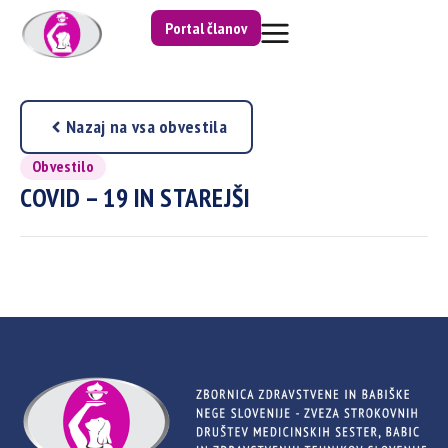
Portal članov
Nazaj na vsa obvestila
Obvestilo
COVID – 19 IN STAREJŠI