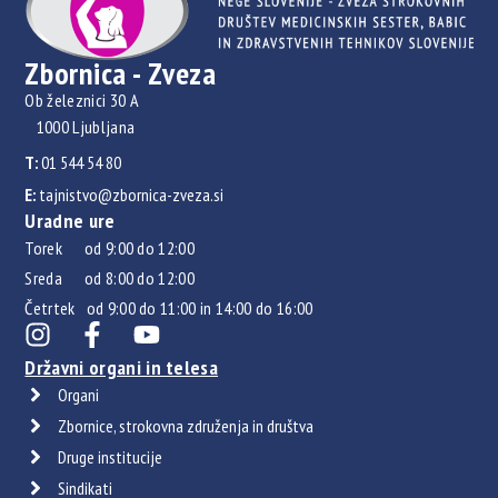
Zbornica - Zveza
Ob železnici 30 A
1000 Ljubljana
T:
01 544 54 80
E:
tajnistvo@zbornica-zveza.si
Uradne ure
Torek od 9:00 do 12:00
Sreda od 8:00 do 12:00
Četrtek od 9:00 do 11:00 in 14:00 do 16:00
Državni organi in telesa
Organi
Zbornice, strokovna združenja in društva
Druge institucije
Sindikati