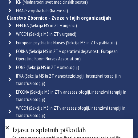
ICN (Mednarodni svet medicinskih sester)
EMA (Evropska babiška zveza)
Članstvo Zbornice - Zveze v tujih organizacijah
EFFCNA (Sekcija MS in ZT v urgenci)
WFCCN (Sekcija MS in ZT v urgenci)
European psychiatric Nurses (Sekcija MS in ZT v psihiatriji)
EORNA (Sekcija MS in ZT v operativni dejavnosti, European
Operating Room Nurses Association)
EONS (Sekcija MS in ZT v onkologiji)
IFNA (Sekcija MS in ZT v anesteziologiji, intenzivni terapiji in
transfuziologiji)
EFCCNA (Sekcija MS in ZT v anesteziologiji, intenzivni terapiji in
transfuziologiji)
WFCCN (Sekcija MS in ZT v anesteziologiji, intenzivni terapiji in
transfuziologiji)
ESGENA (Sekcija MS in ZT v endoskopiji in gastroenterologiji)
Izjava o spletnih piškotkih
ICRN (Sekcija MS in ZT v pulmologiji)
Spletno mesto uporablja piškotke za zagotavljanje boljše