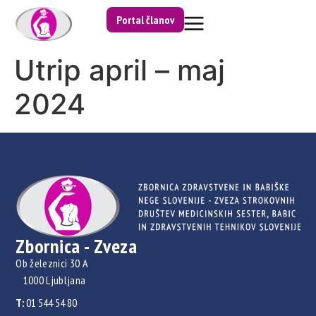
Portal članov
Utrip april – maj
2024
Zbornica - Zveza
Ob železnici 30 A
1000 Ljubljana
T:
01 544 54 80