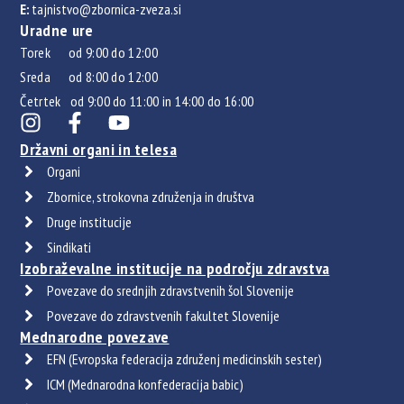
E:
tajnistvo@zbornica-zveza.si
Uradne ure
Torek od 9:00 do 12:00
Sreda od 8:00 do 12:00
Četrtek od 9:00 do 11:00 in 14:00 do 16:00
Državni organi in telesa
Organi
Zbornice, strokovna združenja in društva
Druge institucije
Sindikati
Izobraževalne institucije na področju zdravstva
Povezave do srednjih zdravstvenih šol Slovenije
Povezave do zdravstvenih fakultet Slovenije
Mednarodne povezave
EFN (Evropska federacija združenj medicinskih sester)
ICM (Mednarodna konfederacija babic)