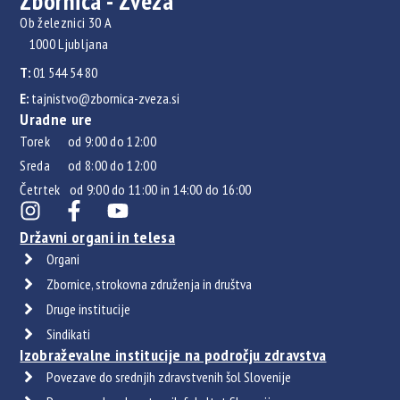
Zbornica - Zveza
Ob železnici 30 A
1000 Ljubljana
T:
01 544 54 80
E:
tajnistvo@zbornica-zveza.si
Uradne ure
Torek od 9:00 do 12:00
Sreda od 8:00 do 12:00
Četrtek od 9:00 do 11:00 in 14:00 do 16:00
Državni organi in telesa
Organi
Zbornice, strokovna združenja in društva
Druge institucije
Sindikati
Izobraževalne institucije na področju zdravstva
Povezave do srednjih zdravstvenih šol Slovenije