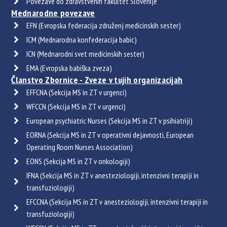
Povezave do zdravstvenih fakultet Slovenije
Mednarodne povezave
EFN (Evropska federacija združenj medicinskih sester)
ICM (Mednarodna konfederacija babic)
ICN (Mednarodni svet medicinskih sester)
EMA (Evropska babiška zveza)
Članstvo Zbornice - Zveze v tujih organizacijah
EFFCNA (Sekcija MS in ZT v urgenci)
WFCCN (Sekcija MS in ZT v urgenci)
European psychiatric Nurses (Sekcija MS in ZT v psihiatriji)
EORNA (Sekcija MS in ZT v operativni dejavnosti, European
Operating Room Nurses Association)
EONS (Sekcija MS in ZT v onkologiji)
IFNA (Sekcija MS in ZT v anesteziologiji, intenzivni terapiji in
transfuziologiji)
EFCCNA (Sekcija MS in ZT v anesteziologiji, intenzivni terapiji in
transfuziologiji)