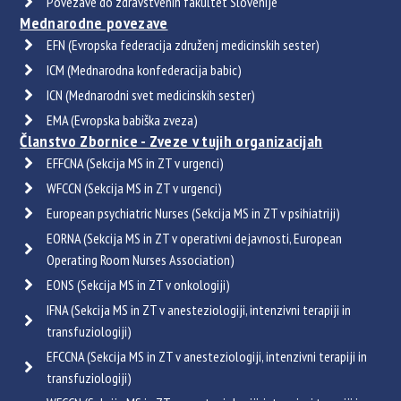
Povezave do zdravstvenih fakultet Slovenije
Mednarodne povezave
EFN (Evropska federacija združenj medicinskih sester)
ICM (Mednarodna konfederacija babic)
ICN (Mednarodni svet medicinskih sester)
EMA (Evropska babiška zveza)
Članstvo Zbornice - Zveze v tujih organizacijah
EFFCNA (Sekcija MS in ZT v urgenci)
WFCCN (Sekcija MS in ZT v urgenci)
European psychiatric Nurses (Sekcija MS in ZT v psihiatriji)
EORNA (Sekcija MS in ZT v operativni dejavnosti, European
Operating Room Nurses Association)
EONS (Sekcija MS in ZT v onkologiji)
IFNA (Sekcija MS in ZT v anesteziologiji, intenzivni terapiji in
transfuziologiji)
EFCCNA (Sekcija MS in ZT v anesteziologiji, intenzivni terapiji in
transfuziologiji)