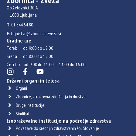
Zbornica - Zveza
Ob železnici 30 A
1000 Ljubljana
T:
01 544 54 80
E:
tajnistvo@zbornica-zveza.si
Uradne ure
Torek od 9:00 do 12:00
Sreda od 8:00 do 12:00
Četrtek od 9:00 do 11:00 in 14:00 do 16:00
Državni organi in telesa
Organi
Zbornice, strokovna združenja in društva
Druge institucije
Sindikati
Izobraževalne institucije na področju zdravstva
Povezave do srednjih zdravstvenih šol Slovenije