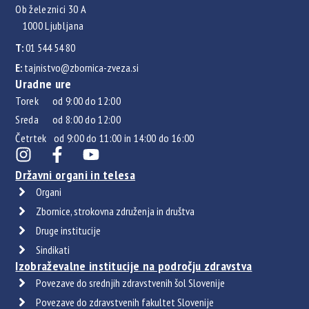
Ob železnici 30 A
1000 Ljubljana
T:
01 544 54 80
E:
tajnistvo@zbornica-zveza.si
Uradne ure
Torek od 9:00 do 12:00
Sreda od 8:00 do 12:00
Četrtek od 9:00 do 11:00 in 14:00 do 16:00
Državni organi in telesa
Organi
Zbornice, strokovna združenja in društva
Druge institucije
Sindikati
Izobraževalne institucije na področju zdravstva
Povezave do srednjih zdravstvenih šol Slovenije
Povezave do zdravstvenih fakultet Slovenije