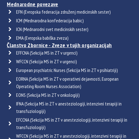
Mednarodne povezave
EFN (Evropska federacija združenj medicinskih sester)
ICM (Mednarodna konfederacija babic)
ICN (Mednarodni svet medicinskih sester)
EMA (Evropska babiška zveza)
Članstvo Zbornice - Zveze v tujih organizacijah
EFFCNA (Sekcija MS in ZT v urgenci)
WFCCN (Sekcija MS in ZT v urgenci)
European psychiatric Nurses (Sekcija MS in ZT v psihiatriji)
EORNA (Sekcija MS in ZT v operativni dejavnosti, European
Operating Room Nurses Association)
EONS (Sekcija MS in ZT v onkologiji)
IFNA (Sekcija MS in ZT v anesteziologiji, intenzivni terapiji in
transfuziologiji)
EFCCNA (Sekcija MS in ZT v anesteziologiji, intenzivni terapiji in
transfuziologiji)
WFCCN (Sekcija MS in ZT v anesteziologiji, intenzivni terapiji in