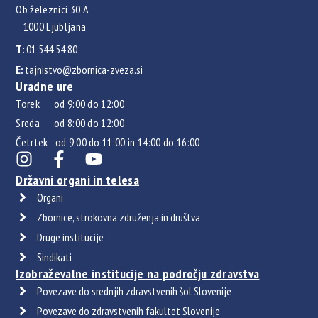
Ob železnici 30 A
1000 Ljubljana
T:
01 544 54 80
E:
tajnistvo@zbornica-zveza.si
Uradne ure
Torek od 9:00 do 12:00
Sreda od 8:00 do 12:00
Četrtek od 9:00 do 11:00 in 14:00 do 16:00
Državni organi in telesa
Organi
Zbornice, strokovna združenja in društva
Druge institucije
Sindikati
Izobraževalne institucije na področju zdravstva
Povezave do srednjih zdravstvenih šol Slovenije
Povezave do zdravstvenih fakultet Slovenije