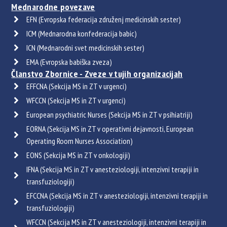
Mednarodne povezave
EFN (Evropska federacija združenj medicinskih sester)
ICM (Mednarodna konfederacija babic)
ICN (Mednarodni svet medicinskih sester)
EMA (Evropska babiška zveza)
Članstvo Zbornice - Zveze v tujih organizacijah
EFFCNA (Sekcija MS in ZT v urgenci)
WFCCN (Sekcija MS in ZT v urgenci)
European psychiatric Nurses (Sekcija MS in ZT v psihiatriji)
EORNA (Sekcija MS in ZT v operativni dejavnosti, European
Operating Room Nurses Association)
EONS (Sekcija MS in ZT v onkologiji)
IFNA (Sekcija MS in ZT v anesteziologiji, intenzivni terapiji in
transfuziologiji)
EFCCNA (Sekcija MS in ZT v anesteziologiji, intenzivni terapiji in
transfuziologiji)
WFCCN (Sekcija MS in ZT v anesteziologiji, intenzivni terapiji in