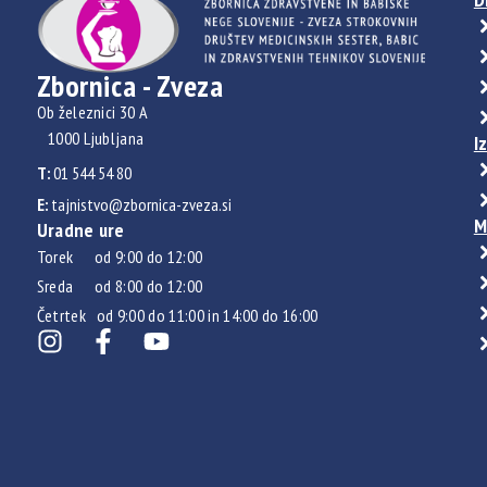
Zbornica - Zveza
Ob železnici 30 A
1000 Ljubljana
I
T:
01 544 54 80
E:
tajnistvo@zbornica-zveza.si
M
Uradne ure
Torek od 9:00 do 12:00
Sreda od 8:00 do 12:00
Četrtek od 9:00 do 11:00 in 14:00 do 16:00