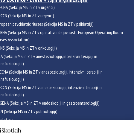
FCNA (Sekcija MS in ZT v urgenci)
CCN (Sekcija MS in ZT v urgenci)
ropean psychiatric Nurses (Sekcija MS in ZT v psihiatriji)
RNA (Sekcija MS in ZT v operativni dejavnosti, European Operating Room
rses Association)
NS (Sekcija MS in ZT v onkologiji)
NA (Sekcija MS in ZT v anesteziologiji, intenzivni terapiji in
ansfuziologiji)
CCNA (Sekcija MS in ZT v anesteziologiji, intenzivni terapiji in
ansfuziologiji)
CCN (Sekcija MS in ZT v anesteziologiji, intenzivni terapiji in
ansfuziologiji)
GENA (Sekcija MS in ZT v endoskopiji in gastroenterologiji)
RN (Sekcija MS in ZT v pulmologiji)
glej vse
ikati
piškotkih