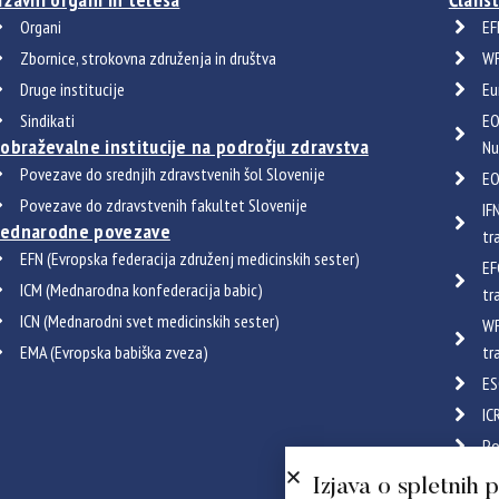
Organi
EF
Zbornice, strokovna združenja in društva
WF
Druge institucije
Eu
Sindikati
EO
zobraževalne institucije na področju zdravstva
Nu
Povezave do srednjih zdravstvenih šol Slovenije
EO
Povezave do zdravstvenih fakultet Slovenije
IF
ednarodne povezave
tr
EFN (Evropska federacija združenj medicinskih sester)
EF
ICM (Mednarodna konfederacija babic)
tr
ICN (Mednarodni svet medicinskih sester)
WF
EMA (Evropska babiška zveza)
tr
ES
IC
Po
Certif
Izjava o spletnih 