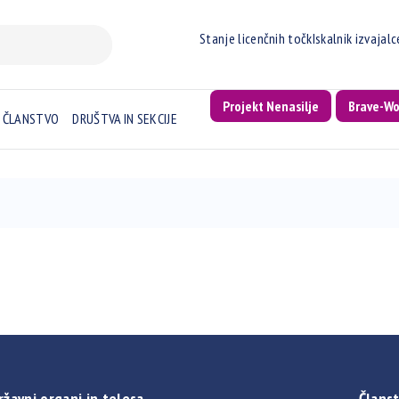
Stanje licenčnih točk
Iskalnik izvajal
Projekt Nenasilje
Brave-W
ČLANSTVO
DRUŠTVA IN SEKCIJE
ržavni organi in telesa
Članst