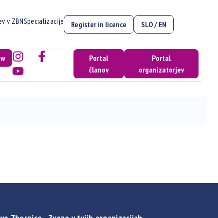
cev v ZBN
Specializacije
Register in licence
SLO / EN
ow
Portal
Portal
članov
organizatorjev
vo Zbornice - Zveze v tujih organizacijah