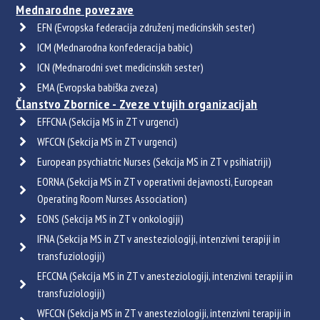
Mednarodne povezave
EFN (Evropska federacija združenj medicinskih sester)
ICM (Mednarodna konfederacija babic)
ICN (Mednarodni svet medicinskih sester)
EMA (Evropska babiška zveza)
Članstvo Zbornice - Zveze v tujih organizacijah
EFFCNA (Sekcija MS in ZT v urgenci)
WFCCN (Sekcija MS in ZT v urgenci)
European psychiatric Nurses (Sekcija MS in ZT v psihiatriji)
EORNA (Sekcija MS in ZT v operativni dejavnosti, European
Operating Room Nurses Association)
EONS (Sekcija MS in ZT v onkologiji)
IFNA (Sekcija MS in ZT v anesteziologiji, intenzivni terapiji in
transfuziologiji)
EFCCNA (Sekcija MS in ZT v anesteziologiji, intenzivni terapiji in
transfuziologiji)
WFCCN (Sekcija MS in ZT v anesteziologiji, intenzivni terapiji in