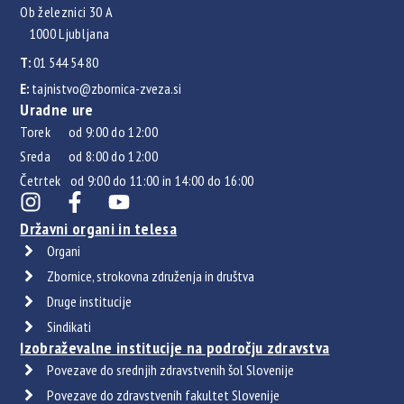
Ob železnici 30 A
1000 Ljubljana
T:
01 544 54 80
E:
tajnistvo@zbornica-zveza.si
Uradne ure
Torek od 9:00 do 12:00
Sreda od 8:00 do 12:00
Četrtek od 9:00 do 11:00 in 14:00 do 16:00
Državni organi in telesa
Organi
Zbornice, strokovna združenja in društva
Druge institucije
Sindikati
Izobraževalne institucije na področju zdravstva
Povezave do srednjih zdravstvenih šol Slovenije
Povezave do zdravstvenih fakultet Slovenije