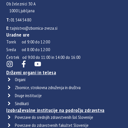
Ob železnici 30 A
1000 Ljubljana
T:
01 544 54 80
E:
tajnistvo@zbornica-zveza.si
Uradne ure
Torek od 9:00 do 12:00
Sreda od 8:00 do 12:00
Četrtek od 9:00 do 11:00 in 14:00 do 16:00
Državni organi in telesa
Organi
Zbornice, strokovna združenja in društva
Druge institucije
Sindikati
Izobraževalne institucije na področju zdravstva
Povezave do srednjih zdravstvenih šol Slovenije
Povezave do zdravstvenih fakultet Slovenije