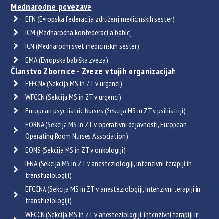
Mednarodne povezave
EFN (Evropska federacija združenj medicinskih sester)
ICM (Mednarodna konfederacija babic)
ICN (Mednarodni svet medicinskih sester)
EMA (Evropska babiška zveza)
Članstvo Zbornice - Zveze v tujih organizacijah
EFFCNA (Sekcija MS in ZT v urgenci)
WFCCN (Sekcija MS in ZT v urgenci)
European psychiatric Nurses (Sekcija MS in ZT v psihiatriji)
EORNA (Sekcija MS in ZT v operativni dejavnosti, European
Operating Room Nurses Association)
EONS (Sekcija MS in ZT v onkologiji)
IFNA (Sekcija MS in ZT v anesteziologiji, intenzivni terapiji in
transfuziologiji)
EFCCNA (Sekcija MS in ZT v anesteziologiji, intenzivni terapiji in
transfuziologiji)
WFCCN (Sekcija MS in ZT v anesteziologiji, intenzivni terapiji in