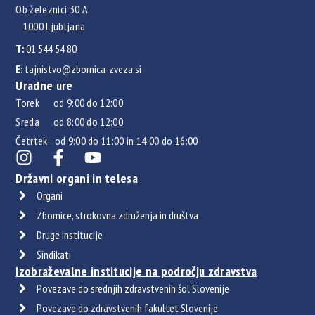
Ob železnici 30 A
1000 Ljubljana
T:
01 544 54 80
E:
tajnistvo@zbornica-zveza.si
Uradne ure
Torek od 9:00 do 12:00
Sreda od 8:00 do 12:00
Četrtek od 9:00 do 11:00 in 14:00 do 16:00
Državni organi in telesa
Organi
Zbornice, strokovna združenja in društva
Druge institucije
Sindikati
Izobraževalne institucije na področju zdravstva
Povezave do srednjih zdravstvenih šol Slovenije
Povezave do zdravstvenih fakultet Slovenije