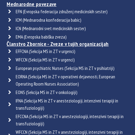
Mednarodne povezave
EFN (Evropska federacija združenj medicinskih sester)
ICM (Mednarodna konfederacija babic)
ICN (Mednarodni svet medicinskih sester)
EMA (Evropska babiška zveza)
Članstvo Zbornice - Zveze v tujih organizacijah
EFFCNA (Sekcija MS in ZT v urgenci)
WFCCN (Sekcija MS in ZT v urgenci)
European psychiatric Nurses (Sekcija MS in ZT v psihiatriji)
EORNA (Sekcija MS in ZT v operativni dejavnosti, European
Operating Room Nurses Association)
EONS (Sekcija MS in ZT v onkologiji)
IFNA (Sekcija MS in ZT v anesteziologiji, intenzivni terapiji in
transfuziologiji)
EFCCNA (Sekcija MS in ZT v anesteziologiji, intenzivni terapiji in
transfuziologiji)
WFCCN (Sekcija MS in ZT v anesteziologiji, intenzivni terapiji in